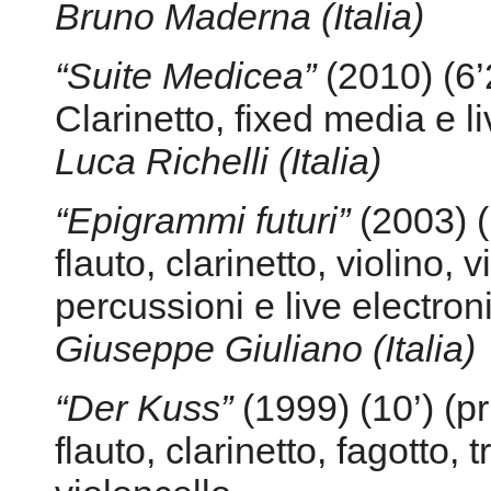
“Epigrammi futuri”
(2003) (
flauto, clarinetto, violino, 
percussioni e live electron
Giuseppe Giuliano (Italia)
“Der Kuss”
(1999) (10’) (pr
flauto, clarinetto, fagotto,
violoncello
ed elettronica
Igor Linz Maués (Austria-B
“Spazi sonori in quadri alt