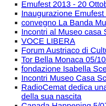
VOCE LIBERA
Forum Austriaco di Cul
Tor Bella Monaca 05/1
fondazione Isabella Sce
Incontri Museo Casa Sc
RadioCemat dedica una 
della sua nascita
Canada Happening 5/0
Giancarlo Cardini: La m
ACC. Filarmonica Roma
Artescienza Impulso St
Artescienza Impulso St