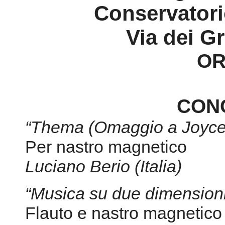
CON
“Thema (Omaggio a Joyce
Per nastro magnetico
Luciano Berio (Italia)
“Musica su due dimension
Flauto e nastro magnetico
Bruno Maderna (Italia)
“Suite Medicea”
(2010) (6’
Clarinetto, fixed media e l
Luca Richelli (Italia)