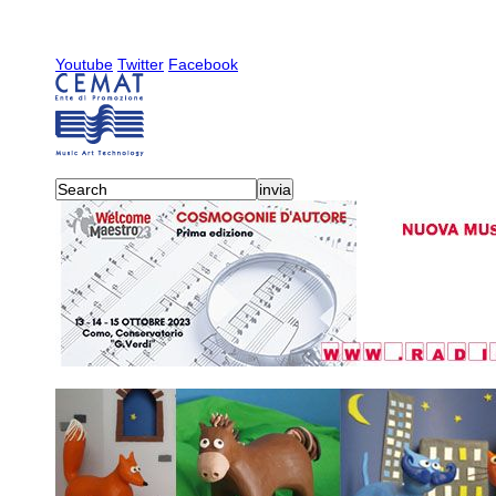
Youtube
Twitter
Facebook
activities
-
radiocemat
-
20
2019