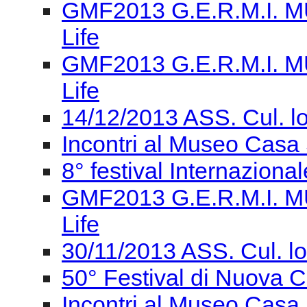
14/12/2013 ASS. Cul. l
Incontri al Museo Casa 
8° festival Internaziona
GMF2013 G.E.R.M.I. M
Life
30/11/2013 ASS. Cul. l
50° Festival di Nuova
Incontri al Museo Casa 
Concerto - Giornata Ve
GIORNATA VERDIANA Gi
dell’Italia unita
S.O.S. REGGIO / 24/11