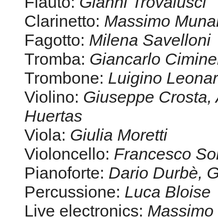
Violino:
Giuseppe Crosta, 
Huertas
Viola:
Giulia Moretti
Violoncello:
Francesco Sor
Pianoforte:
Dario Durbè, 
Percussione:
Luca Bloise
Live electronics:
Massimo 
Regia del suono:
Federico
Facebook
Youtube
Myspace