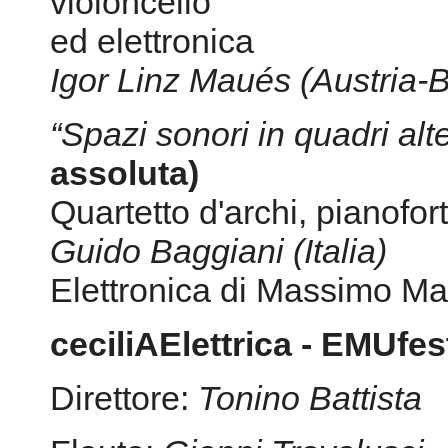
assoluta)
Quartetto d'archi, pianofor
Guido Baggiani (Italia)
Elettronica di Massimo Ma
ceciliAElettrica - EMUfe
Direttore:
Tonino Battista
Flauto:
Gianni Trovalusci
Clarinetto:
Massimo Munar
Fagotto:
Milena Savelloni
Tromba:
Giancarlo Ciminel
Trombone:
Luigino Leonar