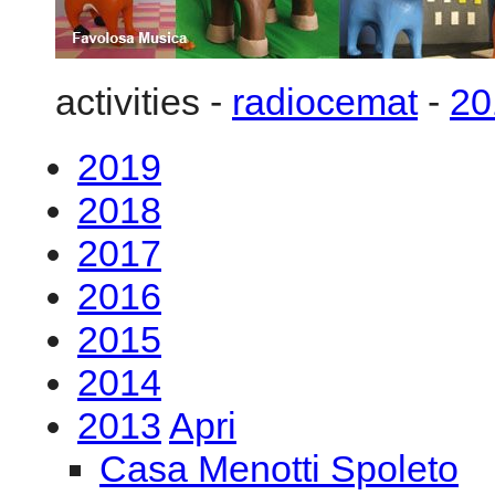
2018
2017
2016
2015
2014
2013
Apri
Casa Menotti Spoleto
GMF2013 G.E.R.M.I. M
Life
GMF2013 G.E.R.M.I. M
Life