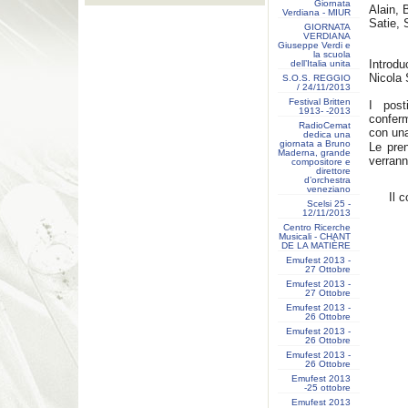
Giornata
Alain, 
Verdiana - MIUR
Satie, 
GIORNATA
VERDIANA
Giuseppe Verdi e
la scuola
Introdu
dell’Italia unita
Nicola 
S.O.S. REGGIO
/ 24/11/2013
Festival Britten
I post
1913- ‐2013
conferm
RadioCemat
con una
dedica una
giornata a Bruno
Le pren
Maderna, grande
verrann
compositore e
direttore
d’orchestra
veneziano
Il 
Scelsi 25 -
12/11/2013
Centro Ricerche
Musicali - CHANT
DE LA MATIÈRE
Emufest 2013 -
27 Ottobre
Emufest 2013 -
27 Ottobre
Emufest 2013 -
26 Ottobre
Emufest 2013 -
26 Ottobre
Emufest 2013 -
26 Ottobre
Emufest 2013
-25 ottobre
Emufest 2013