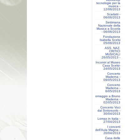
tecnologie per la
musica -
12/06/2013
Scarlatti -
06/06/2013
Settimana
Nazionale della
Musica a Scuola
- 06/06/2013
Fondazione
Isabella Scelsi
05/06/2013
ASS. NAZ.
CRITICI
MUSICALI
26/05/2013 -
Incontri al Museo
Casa Scelsi-
24/05/2013
Concerto
Maderna -
09/05/2013
Concerto
Maderna -
6/05/2013
omaggio a Bruno
Maderna -
02/05/2013
Concerto Voci
dal Sottosuolo -
30/04/2013
Lomax in Italia -
27/04/2013
I concerti
dell'Aula Magna -
20/04/2013
Casa delle