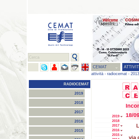
CEMAT
ATTIVI
attività
-
radiocemat
-
201
RADIOCEMAT
2019
2018
Inco
2017
18/0
2019
2018
2016
L
2017
2016
2015
2015
via 