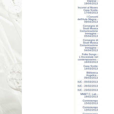
Imprese -
19/04/2013
Incontri al Museo
Casa Scelsi-
17/04/2013
I Concerti
dell'Aula Magna -
09/04/2013
Convegno di
Studi Musica
Comunicazione
Immagine -
05/04/2013
Convegno di
Studi Musica
Comunicazione
Immagine -
04/04/2013
Folks Songs -
L'Ancestrale nel
contemporaneo -
16/03/2013
Casa Scelsi-
14/03/2013
Biblioteca
Angelica -
09/03/2013
IUC - 05/03/2013
IUC - 26/02/2013
IUC - 23/02/2013
MM&T C. Lab -
18/02/2013
Controtempo
15/02/2013
Controtempo
13/02/2013
Controtempo