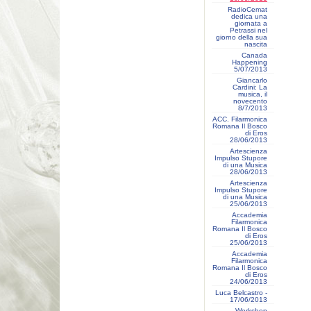
RadioCemat
dedica una
giornata a
Petrassi nel
giorno della sua
nascita
Canada
Happening
5/07/2013
Giancarlo
Cardini: La
musica, il
novecento
8/7/2013
ACC. Filarmonica
Romana Il Bosco
di Eros
28/06/2013
Artescienza
Impulso Stupore
di una Musica
28/06/2013
Artescienza
Impulso Stupore
di una Musica
25/06/2013
Accademia
Filarmonica
Romana Il Bosco
di Eros
25/06/2013
Accademia
Filarmonica
Romana Il Bosco
di Eros
24/06/2013
Luca Belcastro -
17/06/2013
Workshop