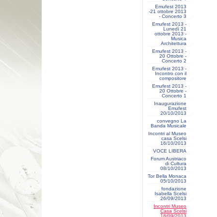
Emufest 2013
-21 ottobre 2013
- Concerto 3
Emufest 2013 -
Lunedì 21
ottobre 2013 -
Musica
Architettura
Emufest 2013 -
20 Ottobre -
Concerto 2
Emufest 2013 -
Incontro con il
compositore
Emufest 2013 -
20 Ottobre -
Concerto 1
Inaugurazione
Emufest
20/10/2013
convegno La
Banda Musicale
Incontri al Museo
casa Scelsi
16/10/2013
VOCE LIBERA
Forum Austriaco
di Cultura
08/10/2013
Tor Bella Monaca
05/10/2013
fondazione
Isabella Scelsi
26/09/2013
Incontri Museo
Casa Scelsi
18/09/2013