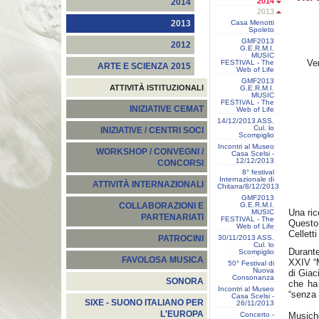
2014
2014
2013
Casa Menotti
2013
Spoleto
GMF2013
2012
G.E.R.M.I.
MUSIC
Ve
FESTIVAL - The
ARTE E SCIENZA 2015
Web of Life
GMF2013
ATTIVITÀ ISTITUZIONALI
G.E.R.M.I.
MUSIC
FESTIVAL - The
INIZIATIVE CEMAT
Web of Life
14/12/2013 ASS.
Cul. lo
INIZIATIVE / CENTRI SOCI
Scompiglio
Incontri al Museo
WORKSHOP / CONVEGNI /
Casa Scelsi -
12/12/2013
CONCORSI
8° festival
Internazionale di
ATTIVITÀ INTERNAZIONALI
Chitarra/8/12/2013
GMF2013
G.E.R.M.I.
COLLABORAZIONI E
Una ric
MUSIC
PARTENARIATI
FESTIVAL - The
Questo 
Web of Life
Cellett
30/11/2013 ASS.
PATROCINI
Cul. lo
Durante
Scompiglio
FAVOLOSA MUSICA
XXIV “M
50° Festival di
Nuova
di Giac
Consonanza
SONORA
che ha 
Incontri al Museo
“senza 
Casa Scelsi -
SIXE - SUONO ITALIANO PER
26/11/2013
L'EUROPA
Concerto -
Musich