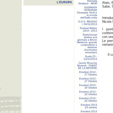
Giornata
L'EUROPA
Alain, 
Verdiana - MIUR
Satie, 
GIORNATA
VERDIANA
Giuseppe Verdi e
la scuola
Introdu
dell’Italia unita
Nicola 
S.O.S. REGGIO
/ 24/11/2013
Festival Britten
I post
1913- ‐2013
conferm
RadioCemat
con una
dedica una
giornata a Bruno
Le pren
Maderna, grande
verrann
compositore e
direttore
d’orchestra
veneziano
Il 
Scelsi 25 -
12/11/2013
Centro Ricerche
Musicali - CHANT
DE LA MATIÈRE
Emufest 2013 -
27 Ottobre
Emufest 2013 -
27 Ottobre
Emufest 2013 -
26 Ottobre
Emufest 2013 -
26 Ottobre
Emufest 2013 -
26 Ottobre
Emufest 2013
-25 ottobre
Emufest 2013