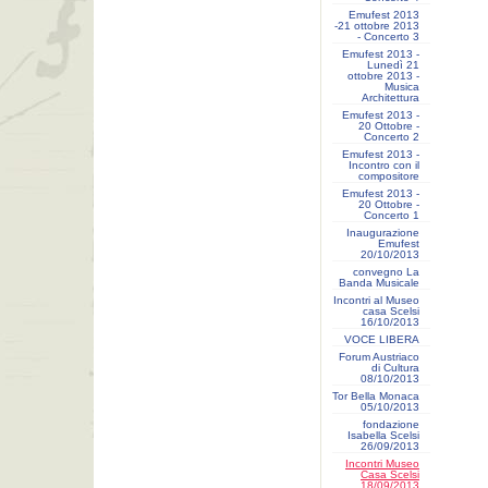
Emufest 2013
-21 ottobre 2013
- Concerto 3
Emufest 2013 -
Lunedì 21
ottobre 2013 -
Musica
Architettura
Emufest 2013 -
20 Ottobre -
Concerto 2
Emufest 2013 -
Incontro con il
compositore
Emufest 2013 -
20 Ottobre -
Concerto 1
Inaugurazione
Emufest
20/10/2013
convegno La
Banda Musicale
Incontri al Museo
casa Scelsi
16/10/2013
VOCE LIBERA
Forum Austriaco
di Cultura
08/10/2013
Tor Bella Monaca
05/10/2013
fondazione
Isabella Scelsi
26/09/2013
Incontri Museo
Casa Scelsi
18/09/2013