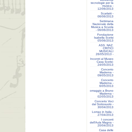
tecnologie per la
musica -
12/06/2013
Scarlatti -
06/06/2013
Settimana
Nazionale della
Musica a Scuola
- 06/06/2013
Fondazione
Isabella Scelsi
05/06/2013
ASS. NAZ.
CRITICI
MUSICALI
26/05/2013 -
Incontri al Museo
Casa Scelsi-
24/05/2013
Concerto
Maderna -
09/05/2013
Concerto
Maderna -
6/05/2013
omaggio a Bruno
Maderna -
02/05/2013
Concerto Voci
dal Sottosuolo -
30/04/2013
Lomax in Italia -
27/04/2013
I concerti
dell'Aula Magna -
20/04/2013
Casa delle