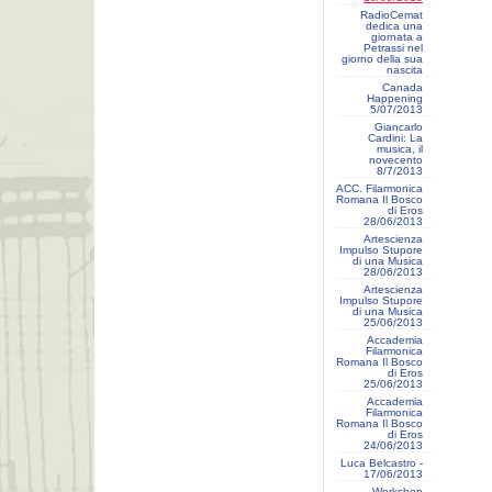
RadioCemat
dedica una
giornata a
Petrassi nel
giorno della sua
nascita
Canada
Happening
5/07/2013
Giancarlo
Cardini: La
musica, il
novecento
8/7/2013
ACC. Filarmonica
Romana Il Bosco
di Eros
28/06/2013
Artescienza
Impulso Stupore
di una Musica
28/06/2013
Artescienza
Impulso Stupore
di una Musica
25/06/2013
Accademia
Filarmonica
Romana Il Bosco
di Eros
25/06/2013
Accademia
Filarmonica
Romana Il Bosco
di Eros
24/06/2013
Luca Belcastro -
17/06/2013
Workshop