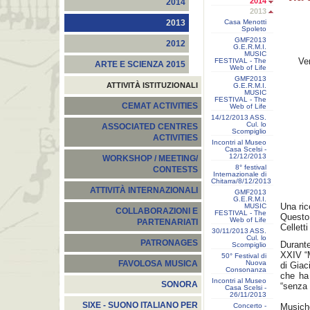
2014
2014
2013
Casa Menotti
2013
Spoleto
GMF2013
2012
G.E.R.M.I.
MUSIC
Ve
FESTIVAL - The
ARTE E SCIENZA 2015
Web of Life
GMF2013
ATTIVITÀ ISTITUZIONALI
G.E.R.M.I.
MUSIC
FESTIVAL - The
CEMAT ACTIVITIES
Web of Life
14/12/2013 ASS.
Cul. lo
ASSOCIATED CENTRES
Scompiglio
ACTIVITIES
Incontri al Museo
Casa Scelsi -
12/12/2013
WORKSHOP / MEETING/
8° festival
CONTESTS
Internazionale di
Chitarra/8/12/2013
ATTIVITÀ INTERNAZIONALI
GMF2013
G.E.R.M.I.
Una ric
MUSIC
COLLABORAZIONI E
FESTIVAL - The
Questo 
Web of Life
PARTENARIATI
Cellett
30/11/2013 ASS.
Cul. lo
PATRONAGES
Durante
Scompiglio
XXIV “M
50° Festival di
Nuova
FAVOLOSA MUSICA
di Giac
Consonanza
che ha 
Incontri al Museo
SONORA
“senza 
Casa Scelsi -
26/11/2013
SIXE - SUONO ITALIANO PER
Concerto -
Musich