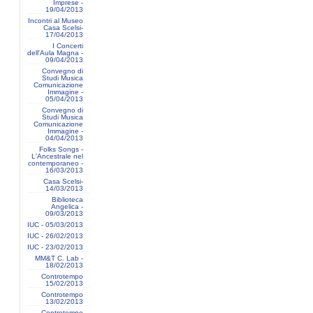
Imprese -
19/04/2013
Incontri al Museo
Casa Scelsi-
17/04/2013
I Concerti
dell'Aula Magna -
09/04/2013
Convegno di
Studi Musica
Comunicazione
Immagine -
05/04/2013
Convegno di
Studi Musica
Comunicazione
Immagine -
04/04/2013
Folks Songs -
L'Ancestrale nel
contemporaneo -
16/03/2013
Casa Scelsi-
14/03/2013
Biblioteca
Angelica -
09/03/2013
IUC - 05/03/2013
IUC - 26/02/2013
IUC - 23/02/2013
MM&T C. Lab -
18/02/2013
Controtempo
15/02/2013
Controtempo
13/02/2013
Controtempo