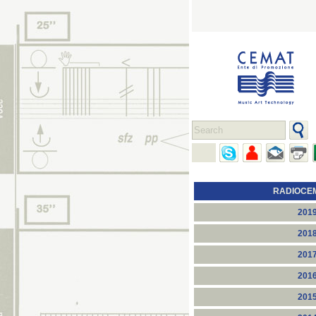
RADIOCE
201
201
201
201
201