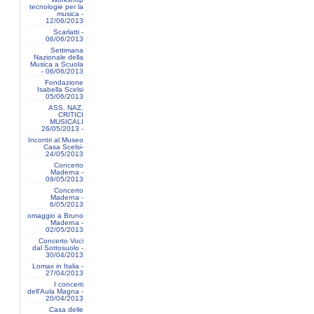
tecnologie per la
musica -
12/06/2013
Scarlatti -
06/06/2013
Settimana
Nazionale della
Musica a Scuola
- 06/06/2013
Fondazione
Isabella Scelsi
05/06/2013
ASS. NAZ.
CRITICI
MUSICALI
26/05/2013 -
Incontri al Museo
Casa Scelsi-
24/05/2013
Concerto
Maderna -
09/05/2013
Concerto
Maderna -
6/05/2013
omaggio a Bruno
Maderna -
02/05/2013
Concerto Voci
dal Sottosuolo -
30/04/2013
Lomax in Italia -
27/04/2013
I concerti
dell'Aula Magna -
20/04/2013
Casa delle