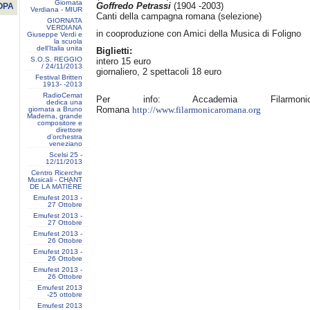
Giornata
Goffredo Petrassi
(1904 -2003)
OPA
Verdiana - MIUR
Canti della campagna romana (selezione)
GIORNATA
VERDIANA
in cooproduzione con Amici della Musica di Foligno
Giuseppe Verdi e
la scuola
dell’Italia unita
Biglietti:
S.O.S. REGGIO
intero 15 euro
/ 24/11/2013
giornaliero, 2 spettacoli 18 euro
Festival Britten
1913- ‐2013
RadioCemat
Per info: Accademia Filarmonic
dedica una
Romana
giornata a Bruno
http://www.filarmonicaromana.org
Maderna, grande
compositore e
direttore
d’orchestra
veneziano
Scelsi 25 -
12/11/2013
Centro Ricerche
Musicali - CHANT
DE LA MATIÈRE
Emufest 2013 -
27 Ottobre
Emufest 2013 -
27 Ottobre
Emufest 2013 -
26 Ottobre
Emufest 2013 -
26 Ottobre
Emufest 2013 -
26 Ottobre
Emufest 2013
-25 ottobre
Emufest 2013