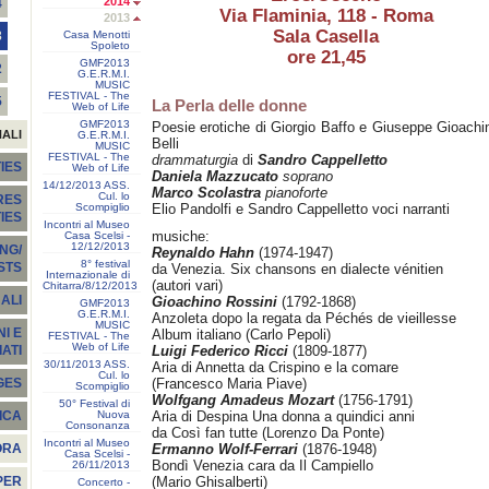
2014
4
Via Flaminia, 118 - Roma
2013
Sala Casella
Casa Menotti
3
Spoleto
ore 21,45
GMF2013
2
G.E.R.M.I.
MUSIC
FESTIVAL - The
5
La Perla delle donne
Web of Life
GMF2013
Poesie erotiche di Giorgio Baffo e Giuseppe Gioachi
NALI
G.E.R.M.I.
Belli
MUSIC
FESTIVAL - The
drammaturgia
di
Sandro Cappelletto
IES
Web of Life
Daniela Mazzucato
soprano
14/12/2013 ASS.
Marco Scolastra
pianoforte
Cul. lo
RES
Scompiglio
Elio Pandolfi e Sandro Cappelletto voci narranti
TIES
Incontri al Museo
musiche:
Casa Scelsi -
12/12/2013
NG/
Reynaldo Hahn
(1974-1947)
8° festival
STS
da Venezia. Six chansons en dialecte vénitien
Internazionale di
(autori vari)
Chitarra/8/12/2013
ALI
Gioachino Rossini
(1792-1868)
GMF2013
G.E.R.M.I.
Anzoleta dopo la regata da Péchés de vieillesse
MUSIC
I E
Album italiano (Carlo Pepoli)
FESTIVAL - The
Web of Life
Luigi Federico Ricci
(1809-1877)
ATI
30/11/2013 ASS.
Aria di Annetta da Crispino e la comare
Cul. lo
(Francesco Maria Piave)
GES
Scompiglio
Wolfgang Amadeus Mozart
(1756-1791)
50° Festival di
Nuova
Aria di Despina Una donna a quindici anni
ICA
Consonanza
da Così fan tutte (Lorenzo Da Ponte)
Incontri al Museo
Ermanno Wolf-Ferrari
(1876-1948)
ORA
Casa Scelsi -
Bondì Venezia cara da Il Campiello
26/11/2013
(Mario Ghisalberti)
PER
Concerto -