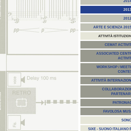
201
201
201
ARTE E SCIENZA 201
ATTIVITÀ ISTITUZIO
CEMAT ACTIVIT
ASSOCIATED CENT
ACTIVI
WORKSHOP / MEETI
CONTE
ATTIVITÀ INTERNAZION
COLLABORAZION
PARTENARI
PATRONA
FAVOLOSA MUS
SON
SIXE - SUONO ITALIANO 