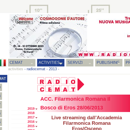
CEMAT
ACTIVITIES
SERVIZI
PUBLISHING
P
activities
-
radiocemat
-
2013
-
MAT
9
8
ACC. Filarmonica Romana Il
7
Bosco di Eros 28/06/2013
2019
2018
6
Live streaming dall'Accademia
2017
2016
5
Filarmonica Romana
2015
Eros/Osceno