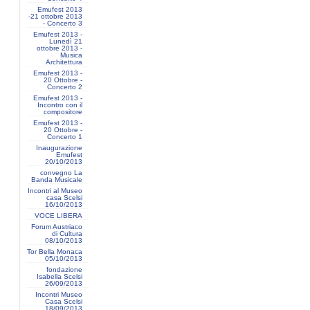
Emufest 2013
-21 ottobre 2013
- Concerto 3
Emufest 2013 -
Lunedì 21
ottobre 2013 -
Musica
Architettura
Emufest 2013 -
20 Ottobre -
Concerto 2
Emufest 2013 -
Incontro con il
compositore
Emufest 2013 -
20 Ottobre -
Concerto 1
Inaugurazione
Emufest
20/10/2013
convegno La
Banda Musicale
Incontri al Museo
casa Scelsi
16/10/2013
VOCE LIBERA
Forum Austriaco
di Cultura
08/10/2013
Tor Bella Monaca
05/10/2013
fondazione
Isabella Scelsi
26/09/2013
Incontri Museo
Casa Scelsi
18/09/2013