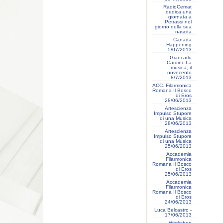
RadioCemat
dedica una
giornata a
Petrassi nel
giorno della sua
nascita
Canada
Happening
5/07/2013
Giancarlo
Cardini: La
musica, il
novecento
8/7/2013
ACC. Filarmonica
Romana Il Bosco
di Eros
28/06/2013
Artescienza
Impulso Stupore
di una Musica
28/06/2013
Artescienza
Impulso Stupore
di una Musica
25/06/2013
Accademia
Filarmonica
Romana Il Bosco
di Eros
25/06/2013
Accademia
Filarmonica
Romana Il Bosco
di Eros
24/06/2013
Luca Belcastro -
17/06/2013
Workshop