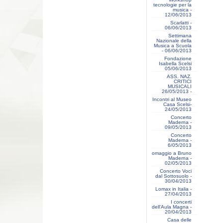
tecnologie per la
musica -
12/06/2013
Scarlatti -
06/06/2013
Settimana
Nazionale della
Musica a Scuola
- 06/06/2013
Fondazione
Isabella Scelsi
05/06/2013
ASS. NAZ.
CRITICI
MUSICALI
26/05/2013 -
Incontri al Museo
Casa Scelsi-
24/05/2013
Concerto
Maderna -
09/05/2013
Concerto
Maderna -
6/05/2013
omaggio a Bruno
Maderna -
02/05/2013
Concerto Voci
dal Sottosuolo -
30/04/2013
Lomax in Italia -
27/04/2013
I concerti
dell'Aula Magna -
20/04/2013
Casa delle