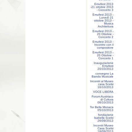
Emufest 2013
-21 ottobre 2013
- Concerto 3
Emufest 2013 -
Lunedì 21
ottobre 2013 -
Musica
Architettura
Emufest 2013 -
20 Ottobre -
Concerto 2
Emufest 2013 -
Incontro con il
compositore
Emufest 2013 -
20 Ottobre -
Concerto 1
Inaugurazione
Emufest
20/10/2013
convegno La
Banda Musicale
Incontri al Museo
casa Scelsi
16/10/2013
VOCE LIBERA
Forum Austriaco
di Cultura
08/10/2013
Tor Bella Monaca
05/10/2013
fondazione
Isabella Scelsi
26/09/2013
Incontri Museo
Casa Scelsi
18/09/2013