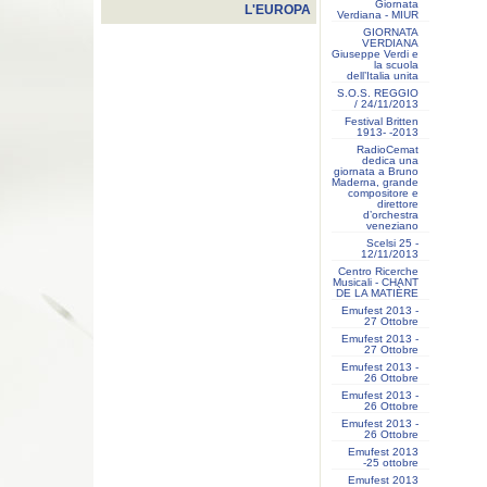
Giornata
L'EUROPA
Verdiana - MIUR
GIORNATA
VERDIANA
Giuseppe Verdi e
la scuola
dell’Italia unita
S.O.S. REGGIO
/ 24/11/2013
Festival Britten
1913- ‐2013
RadioCemat
dedica una
giornata a Bruno
Maderna, grande
compositore e
direttore
d’orchestra
veneziano
Scelsi 25 -
12/11/2013
Centro Ricerche
Musicali - CHANT
DE LA MATIÈRE
Emufest 2013 -
27 Ottobre
Emufest 2013 -
27 Ottobre
Emufest 2013 -
26 Ottobre
Emufest 2013 -
26 Ottobre
Emufest 2013 -
26 Ottobre
Emufest 2013
-25 ottobre
Emufest 2013