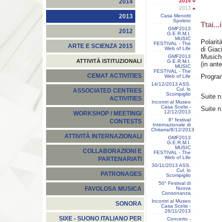
2014
2014
2013
Casa Menotti
2013
Spoleto
Ttai...
GMF2013
2012
G.E.R.M.I.
MUSIC
Polarit
FESTIVAL - The
ARTE E SCIENZA 2015
Web of Life
di Giac
Musiche
GMF2013
ATTIVITÀ ISTITUZIONALI
G.E.R.M.I.
(in ant
MUSIC
FESTIVAL - The
CEMAT ACTIVITIES
Progra
Web of Life
14/12/2013 ASS.
Cul. lo
ASSOCIATED CENTRES
Scompiglio
Suite n
ACTIVITIES
Incontri al Museo
Casa Scelsi -
Suite n
12/12/2013
WORKSHOP / MEETING/
8° festival
CONTESTS
Internazionale di
Chitarra/8/12/2013
ATTIVITÀ INTERNAZIONALI
GMF2013
G.E.R.M.I.
MUSIC
COLLABORAZIONI E
FESTIVAL - The
Web of Life
PARTENARIATI
30/11/2013 ASS.
Cul. lo
PATRONAGES
Scompiglio
50° Festival di
Nuova
FAVOLOSA MUSICA
Consonanza
Incontri al Museo
SONORA
Casa Scelsi -
26/11/2013
SIXE - SUONO ITALIANO PER
Concerto -