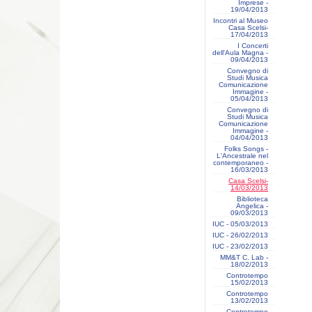
Imprese -
19/04/2013
Incontri al Museo
Casa Scelsi-
17/04/2013
I Concerti
dell'Aula Magna -
09/04/2013
Convegno di
Studi Musica
Comunicazione
Immagine -
05/04/2013
Convegno di
Studi Musica
Comunicazione
Immagine -
04/04/2013
Folks Songs -
L'Ancestrale nel
contemporaneo -
16/03/2013
Casa Scelsi-
14/03/2013
Biblioteca
Angelica -
09/03/2013
IUC - 05/03/2013
IUC - 26/02/2013
IUC - 23/02/2013
MM&T C. Lab -
18/02/2013
Controtempo
15/02/2013
Controtempo
13/02/2013
Controtempo