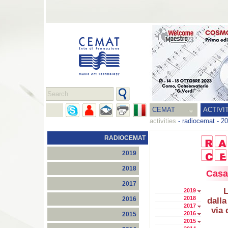
CEMAT
ACTIVI
activities
-
radiocemat
-
20
RADIOCEMAT
2019
2018
Casa
2017
L
2019
2018
2016
dalla
2017
via 
2016
2015
2015