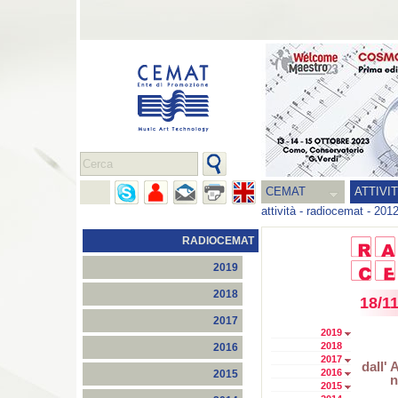
CEMAT
ATTIVI
attività
-
radiocemat
-
201
RADIOCEMAT
2019
2018
18/1
2017
2019
2018
2016
2017
dall'
2016
2015
n
2015