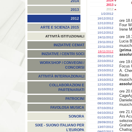
2014
2014
2013
2012
2013
1/2/2012
2012
16/12/2012
ore 18
12/12/2012
Four W
ARTE E SCIENZA 2015
11/12/2012
Irene M
10/12/2012
ATTIVITÀ ISTITUZIONALI
ore 18.
24/11/2012
Lucia B
23/11/2012
INIZIATIVE CEMAT
musiche
22/11/2012
(
prima
18/11/2012
INIZIATIVE / CENTRI SOCI
assolu
08/11/2012
22/10/2012
ore 19
WORKSHOP / CONVEGNI /
16/10/2012
Focus
CONCORSI
A. Cheu
15/10/2012
flauto
14/10/2012
ATTIVITÀ INTERNAZIONALI
musich
13/10/2012
assolu
12/10/2012
COLLABORAZIONI E
11/10/2012
PARTENARIATI
ore 20
10/10/2012
CageA
PATROCINI
09/10/2012
Daniele
08/10/2012
musiche
FAVOLOSA MUSICA
07/10/2012
ore 21
04/10/2012
Ars Acu
SONORA
01/10/2012
selezio
28/09/2012
Graha
SIXE - SUONO ITALIANO PER
13/07/2012
Chatt
L'EUROPA
09/07/2012