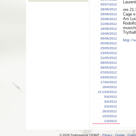
Laurent
05/07/2012
ore 21.
28/06/2012
Cage e 
26/06/2012
Ars Lud
25/06/2012
Rodolfo
21/06/2012
musich
18/06/2012
Trythal
16/06/2012
06/06/2012
http://
05/06/2012
25/05/2012
23/05/2012
21/05/2012
09/05/2012
08/05/2012
07/05/2012
03/05/2012
17/04/2012
16/4/2012
12-13/4/2012
5/4/2012
3/4/2012
2/4/2012
26/3/2012
15/3/2012
1/3/2012
© 2026 Federazione CEMAT -
Privacy
-
Cookie
-
Copyr