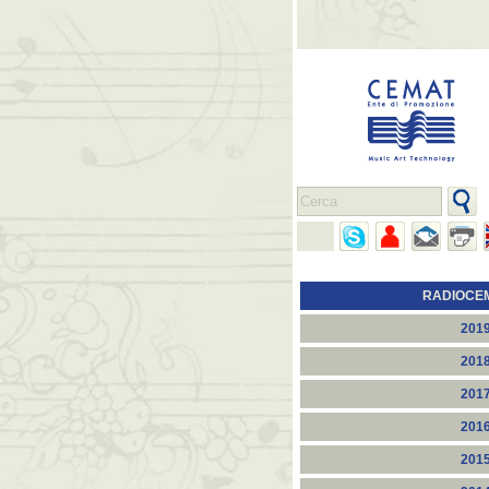
RADIOCE
201
201
201
201
201