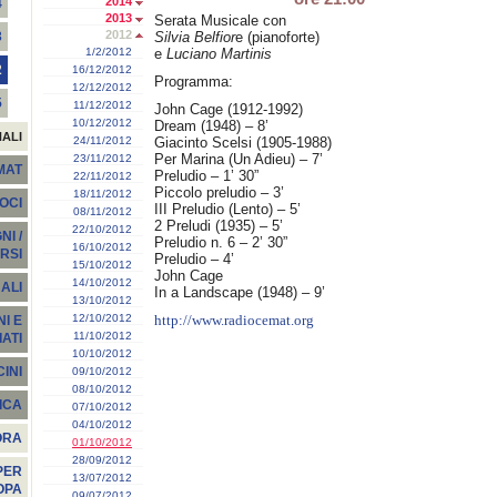
2014
4
2013
Serata Musicale con
2012
Silvia Belfior
e (pianoforte)
3
1/2/2012
e
Luciano Martinis
2
16/12/2012
Programma:
12/12/2012
5
11/12/2012
John Cage (1912-1992)
10/12/2012
Dream (1948) – 8’
NALI
24/11/2012
Giacinto Scelsi (1905-1988)
Per Marina (Un Adieu) – 7’
23/11/2012
EMAT
Preludio – 1’ 30”
22/11/2012
Piccolo preludio – 3’
18/11/2012
SOCI
III Preludio (Lento) – 5’
08/11/2012
2 Preludi (1935) – 5’
22/10/2012
I /
Preludio n. 6 – 2’ 30”
16/10/2012
RSI
Preludio – 4’
15/10/2012
John Cage
14/10/2012
ALI
In a Landscape (1948) – 9’
13/10/2012
12/10/2012
http://www.radiocemat.org
I E
11/10/2012
ATI
10/10/2012
INI
09/10/2012
08/10/2012
ICA
07/10/2012
04/10/2012
ORA
01/10/2012
28/09/2012
PER
13/07/2012
OPA
09/07/2012