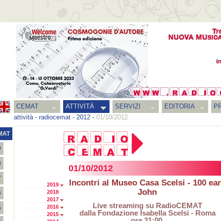
CEMAT
ATTIVITÀ
SERVIZI
EDITORIA
PR
attività
-
radiocemat
-
2012
-
01/10/2012
MAT
9
8
01/10/2012
7
Incontri al Museo Casa Scelsi - 100 ea
2019
John
2018
6
2017
Live streaming su RadioCEMAT
2016
5
dalla Fondazione Isabella Scelsi - Roma
2015
ore 21:00