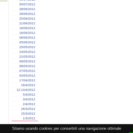
05/07/2012
28/06/2012
26/06/2012
25/06/2012
21/06/2012
18/06/2012
16/06/2012
06/06/2012
05/06/2012
25/05/2012
23/05/2012
21/05/2012
09/05/2012
08/05/2012
07/05/2012
03/05/2012
17/04/2012
16/4/2012
12-13/4/2012
5/4/2012
3/4/2012
2/4/2012
26/3/2012
15/3/2012
1/3/2012
Stiamo usando cookies per consertirti una navigazione ottimale
zione CEMAT -
Privacy
-
Cookie
-
Copyright
- PI 05362381005 - Lic. SIAE 2552/1/2523 - Visitato