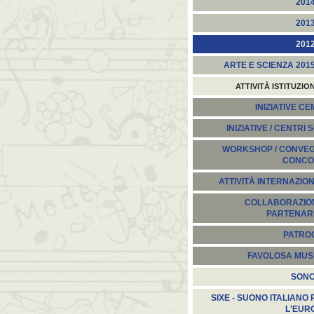
201
201
201
ARTE E SCIENZA 201
ATTIVITÀ ISTITUZIO
INIZIATIVE C
INIZIATIVE / CENTRI 
WORKSHOP / CONVEGN
CONCO
ATTIVITÀ INTERNAZION
COLLABORAZION
PARTENARI
PATROC
FAVOLOSA MUS
SON
SIXE - SUONO ITALIANO 
L'EUR