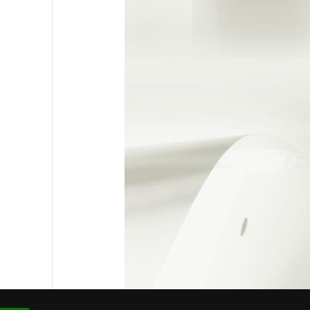
re # 93.873.492