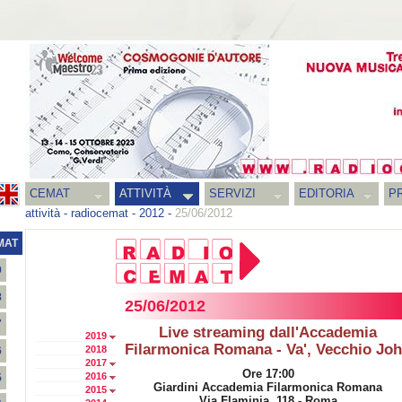
CEMAT
ATTIVITÀ
SERVIZI
EDITORIA
PR
attività
-
radiocemat
-
2012
-
25/06/2012
MAT
9
8
25/06/2012
7
Live streaming dall'Accademia
2019
Filarmonica Romana - Va', Vecchio Jo
2018
6
2017
Ore 17:00
2016
5
Giardini Accademia Filarmonica Romana
2015
Via Flaminia, 118 - Roma