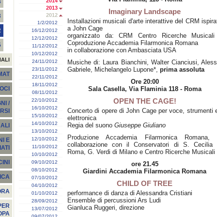
2014
4
2013
Imaginary Landscape
2012
3
Installazioni musicali d'arte interattive del CRM ispira
1/2/2012
a John Cage
2
16/12/2012
organizzato da: CRM Centro Ricerche Musicali
12/12/2012
Coproduzione Accademia Filarmonica Romana
5
11/12/2012
in collaborazione con Ambasciata USA
10/12/2012
NALI
24/11/2012
Musiche di: Laura Bianchini, Walter Cianciusi, Aless
Gabriele, Michelangelo Lupone*,
prima assoluta
23/11/2012
EMAT
22/11/2012
Ore 20:00
18/11/2012
Sala Casella, Via Flaminia 118 - Roma
SOCI
08/11/2012
OPEN THE CAGE!
22/10/2012
I /
16/10/2012
Concerto di opere di John Cage per voce, strumenti 
RSI
15/10/2012
elettronica
14/10/2012
Regia del suono
Giuseppe Giuliano
ALI
13/10/2012
Produzione Accademia Filarmonica Romana, 
12/10/2012
I E
collaborazione con il Conservatori di S. Cecilia 
11/10/2012
ATI
Roma, G. Verdi di Milano e Centro Ricerche Musicali
10/10/2012
INI
09/10/2012
ore 21.45
08/10/2012
Giardini Accademia Filarmonica Romana
ICA
07/10/2012
CHILD OF TREE
04/10/2012
ORA
performance di danza di Alessandra Cristiani
01/10/2012
Ensemble di percussioni Ars Ludi
28/09/2012
PER
Gianluca Ruggeri, direzione
13/07/2012
OPA
09/07/2012