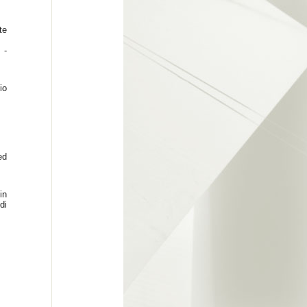
te
 -
io
ed
in
di