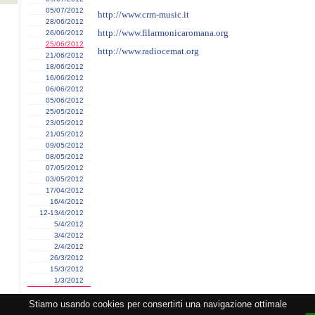
05/07/2012
http://www.crm-music.it
28/06/2012
http://www.filarmonicaromana.org
26/06/2012
25/06/2012
http://www.radiocemat.org
21/06/2012
18/06/2012
16/06/2012
06/06/2012
05/06/2012
25/05/2012
23/05/2012
21/05/2012
09/05/2012
08/05/2012
07/05/2012
03/05/2012
17/04/2012
16/4/2012
12-13/4/2012
5/4/2012
3/4/2012
2/4/2012
26/3/2012
15/3/2012
1/3/2012
Stiamo usando cookies per consertirti una navigazione ottimale
zione CEMAT -
Privacy
-
Cookie
-
Copyright
- PI 05362381005 - Lic. SIAE 2552/1/2523 - Visitato