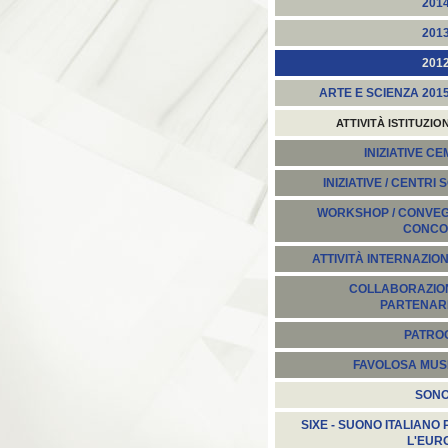
201
201
201
ARTE E SCIENZA 201
ATTIVITÀ ISTITUZIO
INIZIATIVE C
INIZIATIVE / CENTRI 
WORKSHOP / CONVEGN
CONCO
ATTIVITÀ INTERNAZION
COLLABORAZION
PARTENARI
PATROC
FAVOLOSA MUS
SON
SIXE - SUONO ITALIANO 
L'EUR