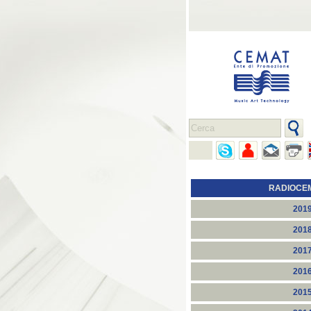
RADIOCE
201
201
201
201
201