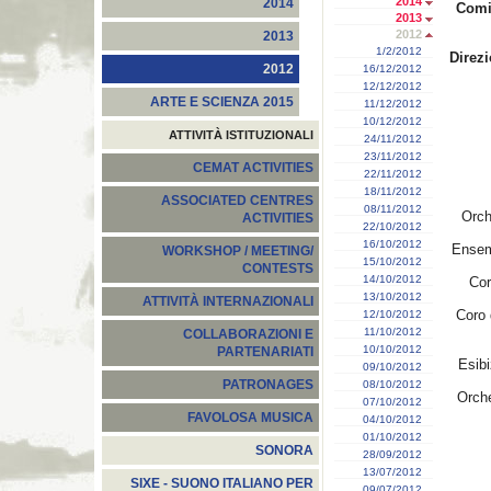
2014
2014
Comi
2013
2012
2013
1/2/2012
Direzi
2012
16/12/2012
12/12/2012
ARTE E SCIENZA 2015
11/12/2012
10/12/2012
ATTIVITÀ ISTITUZIONALI
24/11/2012
23/11/2012
CEMAT ACTIVITIES
22/11/2012
18/11/2012
ASSOCIATED CENTRES
08/11/2012
Orch
ACTIVITIES
22/10/2012
16/10/2012
Ensemb
WORKSHOP / MEETING/
15/10/2012
CONTESTS
14/10/2012
Cor
13/10/2012
ATTIVITÀ INTERNAZIONALI
Coro 
12/10/2012
11/10/2012
COLLABORAZIONI E
10/10/2012
PARTENARIATI
Esibi
09/10/2012
PATRONAGES
08/10/2012
Orche
07/10/2012
FAVOLOSA MUSICA
04/10/2012
01/10/2012
SONORA
28/09/2012
13/07/2012
SIXE - SUONO ITALIANO PER
09/07/2012