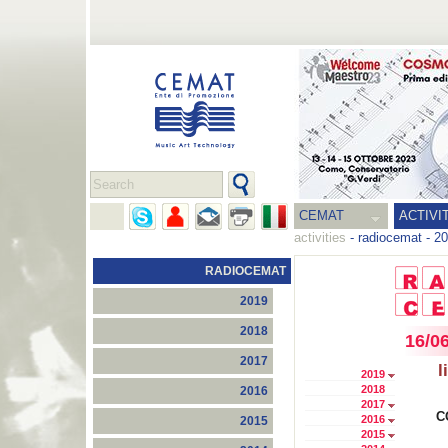
CEMAT
ACTIVI
activities
-
radiocemat
-
20
RADIOCEMAT
2019
2018
16/0
2017
l
2019
2018
2016
2017
C
2016
2015
2015