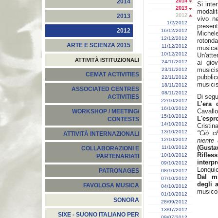
2014
2014
Si inte
2013
modalit
2012
2013
vivo ne
1/2/2012
present
2012
16/12/2012
Michele
12/12/2012
rotonda
ARTE E SCIENZA 2015
11/12/2012
musical
10/12/2012
Un'atte
ATTIVITÀ ISTITUZIONALI
24/11/2012
ai gio
musici
23/11/2012
CEMAT ACTIVITIES
pubbli
22/11/2012
musicist
18/11/2012
ASSOCIATED CENTRES
08/11/2012
Di segui
ACTIVITIES
22/10/2012
L’era 
16/10/2012
Cavallo
WORKSHOP / MEETING/
15/10/2012
L'espr
CONTESTS
14/10/2012
Cristin
13/10/2012
"Ciò c
ATTIVITÀ INTERNAZIONALI
12/10/2012
niente
(Gusta
11/10/2012
COLLABORAZIONI E
Rifles
10/10/2012
PARTENARIATI
interp
09/10/2012
Lonquic
PATRONAGES
08/10/2012
Dal m
07/10/2012
degli 
FAVOLOSA MUSICA
04/10/2012
musico
01/10/2012
SONORA
28/09/2012
13/07/2012
SIXE - SUONO ITALIANO PER
09/07/2012