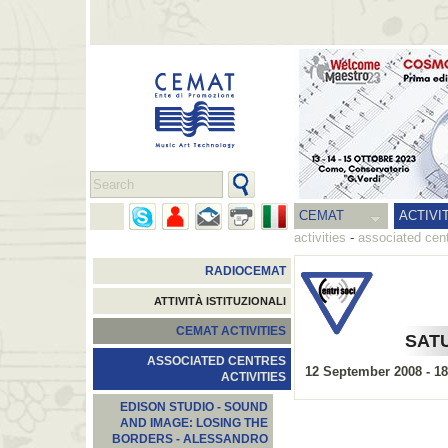
CEMAT
ACTIVI
activities
-
associated cent
RADIOCEMAT
ATTIVITÀ ISTITUZIONALI
CEMAT ACTIVITIES
SATU
ASSOCIATED CENTRES
12 September 2008 - 1
ACTIVITIES
EDISON STUDIO - SOUND
AND IMAGE: LOSING THE
BORDERS - ALESSANDRO