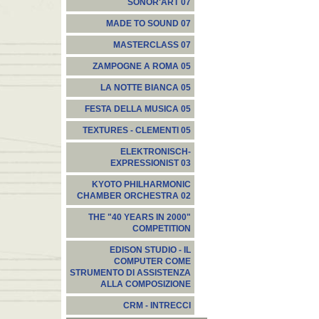
SONOR'ART 07
MADE TO SOUND 07
MASTERCLASS 07
ZAMPOGNE A ROMA 05
LA NOTTE BIANCA 05
FESTA DELLA MUSICA 05
TEXTURES - CLEMENTI 05
ELEKTRONISCH-
EXPRESSIONIST 03
KYOTO PHILHARMONIC
CHAMBER ORCHESTRA 02
THE "40 YEARS IN 2000"
COMPETITION
EDISON STUDIO - IL
COMPUTER COME
STRUMENTO DI ASSISTENZA
ALLA COMPOSIZIONE
CRM - INTRECCI