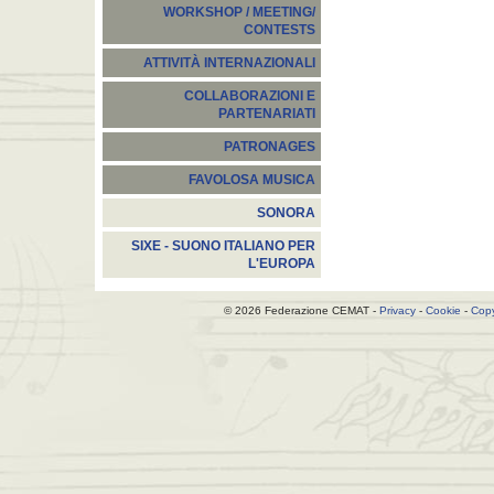
WORKSHOP / MEETING/
CONTESTS
ATTIVITÀ INTERNAZIONALI
COLLABORAZIONI E
PARTENARIATI
PATRONAGES
FAVOLOSA MUSICA
SONORA
SIXE - SUONO ITALIANO PER
L'EUROPA
© 2026 Federazione CEMAT -
Privacy
-
Cookie
-
Copy