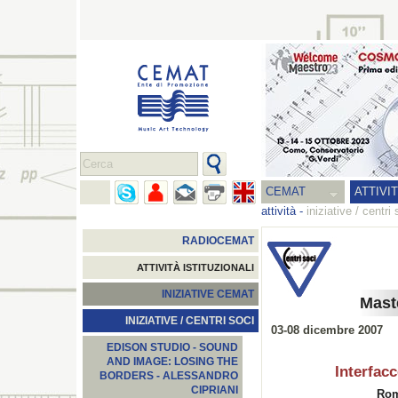
CEMAT
ATTIVI
attività
-
iniziative / centri 
RADIOCEMAT
ATTIVITÀ ISTITUZIONALI
INIZIATIVE CEMAT
Maste
INIZIATIVE / CENTRI SOCI
03-08 dicembre 2007
EDISON STUDIO - SOUND
AND IMAGE: LOSING THE
Interfacc
BORDERS - ALESSANDRO
CIPRIANI
Rom