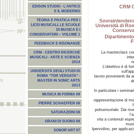
CRM C
EDISON STUDIO - L'ANTICO
E IL MODERNO
Sovraintenden
TEORIA E PRATICA PER I
Università di Ro
LICEI MUSICALI, LE SCUOLE
Conservat
DI MUSICA E I
CONSERVATORI – VOLUME 1
Dipartimento
F
FEEDBACK E RISONANZE
La masterclass com
CRM - CENTRO RICERCHE
inte
MUSICALI - ARTE E SCIENZA
n
2014
L'obiettivo è di f
UNIVERSITÀ DEGLI STUDI DI
sull'ap
ROMA “TOR VERGATA” -
lavoro provenienti da ar
MASTER IN SONIC ARTS
de
2013
In particolare i seminar
MUSICA IN FORMA 09
rappresentazione di mod
PIERRE SCHAEFFER 08
polisensoriale. Dai mo
SATURAZIONI 08
l’
vita a contenuti espr
GRANI DI SUONO 08
music
Iperviolino, per applicazi
SONOR'ART 07