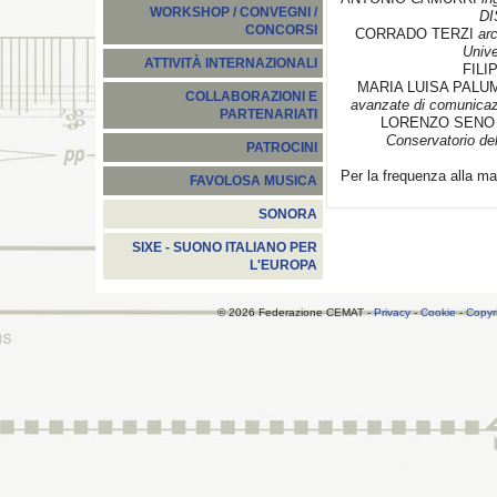
WORKSHOP / CONVEGNI /
DI
CONCORSI
CORRADO TERZI
arc
Unive
ATTIVITÀ INTERNAZIONALI
FILI
MARIA LUISA PALU
COLLABORAZIONI E
avanzate di comunicazi
PARTENARIATI
LORENZO SEN
Conservatorio de
PATROCINI
Per la frequenza alla ma
FAVOLOSA MUSICA
SONORA
SIXE - SUONO ITALIANO PER
L'EUROPA
© 2026 Federazione CEMAT -
Privacy
-
Cookie
-
Copyr