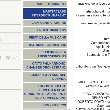
narrazione della luce co
MADE TO SOUND 07
c
artistiche e di fru
MASTERCLASS
I seminari saranno tenuti
INTERDISCIPLINARE 07
ZAMPOGNE A ROMA 05
multimediali, operato
LA NOTTE BIANCA 05
FESTA DELLA MUSICA 05
Inte
Comprensione
TEXTURES - CLEMENTI 05
Applicazio
Sens
ELEKTRONISCH-
Espressività e 
EXPRESSIONIST 03
KYOTO PHILHARMONIC
Laboratorio sull’Ipervio
CHAMBER ORCHESTRA 02
CONCORSO 40 ANNI NEL
DUEMILA
MICHELANGELO LU
Musica e Nuove T
EDISON STUDIO - IL
COMPUTER COME
FABIO GRAZIOSI
STRUMENTO DI ASSISTENZA
RENZO VIT
ALLA COMPOSIZIONE
ROBERTO DOATI
com
CRM - INTRECCI
Dipartim
ANTONIO CAMURRI
ing