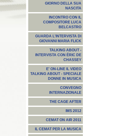
GIORNO DELLA SUA
NASCITA
INCONTRO CON IL
COMPOSITORE LUCA
BELCASTRO
GUARDA L'INTERVISTA DI
GIOVANNI MARIA FLICK
TALKING ABOUT -
INTERVISTA CON ÉRIC DE
CHASSEY
E' ON-LINE IL VIDEO
TALKING ABOUT - SPECIALE
DONNE IN MUSICA
CONVEGNO
INTERNAZIONALE
THE CAGE AFTER
IMS 2012
CEMAT ON AIR 2011
IL CEMAT PER LA MUSICA