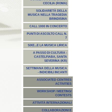
CECILIA (ROMA)
SOLIDARIETÀ DELLA
MUSICA NELLA TRAGEDIA
BRINDISINA
CALL 1000 IN CONCERTO
PUNTI DI ASCOLTO CALL N.
7
SIXE...E LA MUSICA LIRICA
A PASSO DI CULTURA -
CASTELFIABA, SANTA
SEVERINA (KR)
SETTIMANA DELLA MUSICA
- INDICIBILI INCANTI
ASSOCIATED CENTRES
ACTIVITIES
WORKSHOP / MEETING/
CONTESTS
ATTIVITÀ INTERNAZIONALI
COLLABORAZIONI E