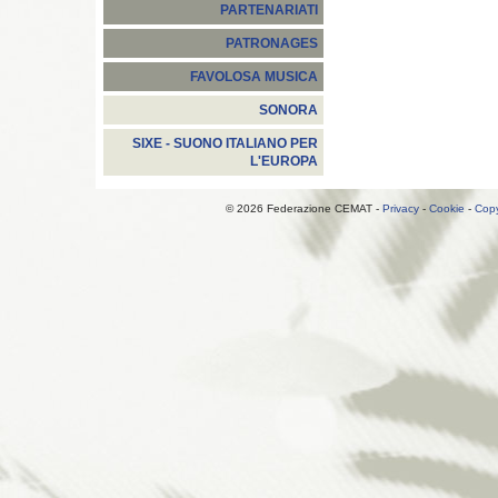
PARTENARIATI
PATRONAGES
FAVOLOSA MUSICA
SONORA
SIXE - SUONO ITALIANO PER
L'EUROPA
© 2026 Federazione CEMAT -
Privacy
-
Cookie
-
Copy