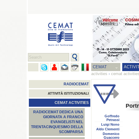
CEMAT
ACTIVI
activities
-
cemat activitie
RADIOCEMAT
ATTIVITÀ ISTITUZIONALI
CEMAT ACTIVITIES
Portr
RADIOCEMAT DEDICA UNA
Goffredo
GIORNATA A FRANCO
Petrassi
EVANGELISTI NEL
Luigi Nono
TRENTACINQUESIMO DELLA
Aldo Clementi
SCOMPARSA
Domenico
Guaccero