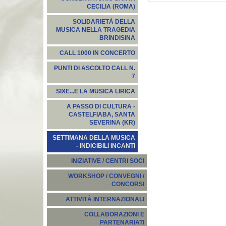
CECILIA (ROMA)
SOLIDARIETÀ DELLA
MUSICA NELLA TRAGEDIA
BRINDISINA
CALL 1000 IN CONCERTO
PUNTI DI ASCOLTO CALL N.
7
SIXE...E LA MUSICA LIRICA
A PASSO DI CULTURA -
CASTELFIABA, SANTA
SEVERINA (KR)
SETTIMANA DELLA MUSICA
- INDICIBILI INCANTI
INIZIATIVE / CENTRI SOCI
WORKSHOP / CONVEGNI /
CONCORSI
ATTIVITÀ INTERNAZIONALI
COLLABORAZIONI E
PARTENARIATI