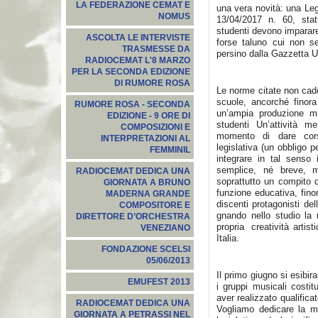
LA FEDERAZIONE CEMAT E
una vera novità: una Leg
NOMUS
13/04/2017 n. 60, stat
studenti devono imparar
ASCOLTA LE INTERVISTE
forse taluno cui non s
TRASMESSE DA
persino dalla Gazzetta Uf
RADIOCEMAT L'8 MARZO
PER LA SECONDA EDIZIONE
DI RUMORE ROSA
Le norme citate non cadon
scuole, ancorché finora
RUMORE ROSA - SECONDA
un’ampia produzione mu
EDIZIONE - 9 ORE DI
studenti Un’attività me
COMPOSIZIONI E
momento di dare cors
INTERPRETAZIONI AL
legislativa (un obbligo pe
FEMMINIL
integrare in tal senso
semplice, né breve, m
RADIOCEMAT DEDICA UNA
soprattutto un compito d
GIORNATA A BRUNO
funzione educativa, fino
MADERNA GRANDE
discenti protagonisti del
COMPOSITORE E
gnando nello studio la
DIRETTORE D’ORCHESTRA
propria creatività artis
VENEZIANO
Italia.
FONDAZIONE SCELSI
05/06/2013
Il primo giugno si esibir
EMUFEST 2013
i gruppi musicali costitu
aver realizzato qualifica
RADIOCEMAT DEDICA UNA
Vogliamo dedicare la ma
GIORNATA A PETRASSI NEL