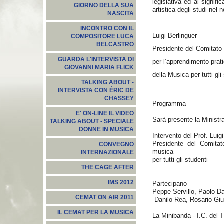
legislativa ed al signif
GIORNO DELLA SUA
artistica degli studi nel
NASCITA
INCONTRO CON IL
Luigi Berlinguer
COMPOSITORE LUCA
BELCASTRO
Presidente del Comitato
GUARDA L'INTERVISTA DI
per l’apprendimento prat
GIOVANNI MARIA FLICK
della Musica per tutti gli
TALKING ABOUT -
INTERVISTA CON ÉRIC DE
CHASSEY
Programma
E' ON-LINE IL VIDEO
Sarà presente la Ministra
TALKING ABOUT - SPECIALE
DONNE IN MUSICA
Intervento del Prof. Luig
Presidente del Comitat
CONVEGNO
musica
INTERNAZIONALE
per tutti gli studenti
THE CAGE AFTER
IMS 2012
Partecipano
Peppe Servillo, Paolo D
CEMAT ON AIR 2011
Danilo Rea, Rosario Giul
IL CEMAT PER LA MUSICA
La Minibanda - I.C. del T