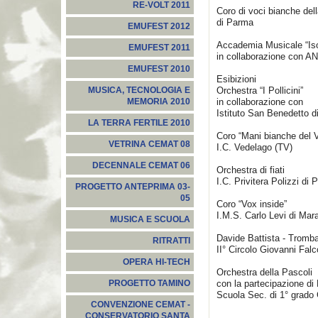
RE-VOLT 2011
Coro di voci bianche del
di Parma
EMUFEST 2012
Accademia Musicale “Isola
EMUFEST 2011
in collaborazione con 
EMUFEST 2010
Esibizioni
Orchestra “I Pollicini”
MUSICA, TECNOLOGIA E
in collaborazione con
MEMORIA 2010
Istituto San Benedetto 
LA TERRA FERTILE 2010
Coro “Mani bianche del 
VETRINA CEMAT 08
I.C. Vedelago (TV)
DECENNALE CEMAT 06
Orchestra di fiati
I.C. Privitera Polizzi di 
PROGETTO ANTEPRIMA 03-
05
Coro “Vox inside”
I.M.S. Carlo Levi di Mar
MUSICA E SCUOLA
Davide Battista - Tromb
RITRATTI
II° Circolo Giovanni Falc
OPERA HI-TECH
Orchestra della Pascoli
con la partecipazione di
PROGETTO TAMINO
Scuola Sec. di 1° grado 
CONVENZIONE CEMAT -
CONSERVATORIO SANTA