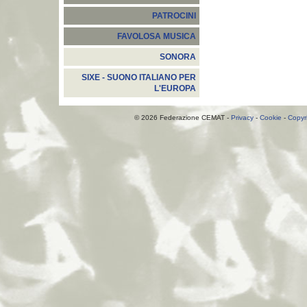
PATROCINI
FAVOLOSA MUSICA
SONORA
SIXE - SUONO ITALIANO PER
L'EUROPA
© 2026 Federazione CEMAT -
Privacy
-
Cookie
-
Copyr