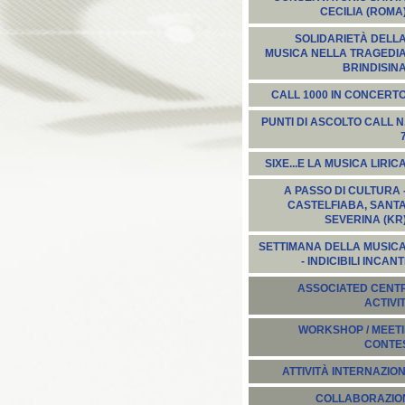
CECILIA (ROMA
SOLIDARIETÀ DELL
MUSICA NELLA TRAGEDI
BRINDISIN
CALL 1000 IN CONCERT
PUNTI DI ASCOLTO CALL N
SIXE...E LA MUSICA LIRIC
A PASSO DI CULTURA 
CASTELFIABA, SANT
SEVERINA (KR
SETTIMANA DELLA MUSIC
- INDICIBILI INCANT
ASSOCIATED CENT
ACTIVI
WORKSHOP / MEETI
CONTE
ATTIVITÀ INTERNAZION
COLLABORAZION