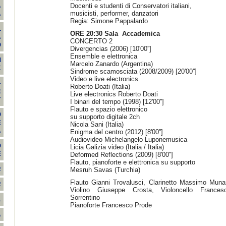
Docenti e studenti di Conservatori italiani,
A
musicisti, performer, danzatori
A
Regia: Simone Pappalardo
L
ORE 20:30 Sala Accademica
A
CONCERTO 2
O
Divergencias (2006) [10'00'']
Ensemble e elettronica
I
Marcelo Zanardo (Argentina)
K
Sindrome scamosciata (2008/2009) [20'00'']
Video e live electronics
-
Roberto Doati (Italia)
E
Live electronics Roberto Doati
Y
I binari del tempo (1998) [12'00'']
Flauto e spazio elettronico
O
su supporto digitale 2ch
E
Nicola Sani (Italia)
A
Enigma del centro (2012) [8'00'']
Audiovideo Michelangelo Luponemusica
O
Licia Galizia video (Italia / Italia)
E
Deformed Reflections (2009) [8'00'']
Flauto, pianoforte e elettronica su supporto
R
Mesruh Savas (Turchia)
Flauto Gianni Trovalusci, Clarinetto Massimo Munar
2
Violino Giuseppe Crosta, Violoncello Frances
Sorrentino
1
Pianoforte Francesco Prode
A