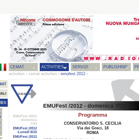
CEMAT
ACTIVITIES
SERVIZI
PUBLISHING
P
activities
-
cemat activities
-
emufest 2012
-
MAT
NALI
IES
EMUFest /2012 - domenica 7/10
A
Programma
EMUFest /2012
O
- domenica
L
CONSERVATORIO S. CECILIA
7/10
A
Via dei Greci, 18
EMUFest /2012
A
-Lunedì 8/10
ROMA
EMUFest /2012