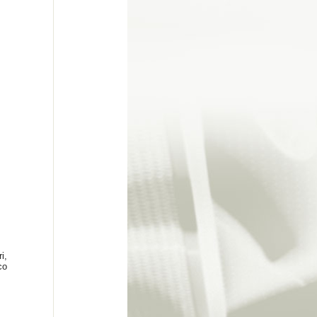
i,
co