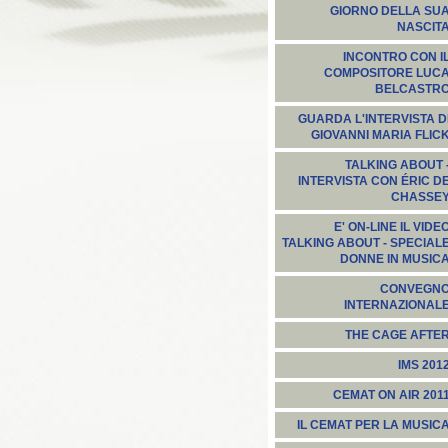
GIORNO DELLA SU
NASCIT
INCONTRO CON I
COMPOSITORE LUC
BELCASTR
GUARDA L'INTERVISTA D
GIOVANNI MARIA FLIC
TALKING ABOUT 
INTERVISTA CON ÉRIC D
CHASSE
E' ON-LINE IL VIDE
TALKING ABOUT - SPECIAL
DONNE IN MUSIC
CONVEGN
INTERNAZIONAL
THE CAGE AFTE
IMS 201
CEMAT ON AIR 201
IL CEMAT PER LA MUSIC