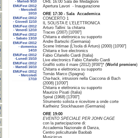
ORE 16:00 Sala dei Medaglioni
- Martedì 9/10
E
Apertura Lavori - Inaugurazione
EMUFest /2012
S
- Mercoledì
10/10
ORE 17:30 - Sala Accademica
E
EMUFest /2012
CONCERTO 1
A
- Giovedì 11/10
IL SOLISTA E L’ELETTRONICA
O
EMUFest /2012
Arturo Tallini: la chitarra
- Venerdì 12/10
E
Traces (2007) [10'00'']
EMUFest /2012
A
Chitarra e elettronica su supporto
- Sabato 13/10
Andre Bartezki (Germania)
EMUFest /2012
A
Scene Intimae (L’Isola di Arturo) (2000) [10'00'']
- domenica
I
14/10
Chitarra e live electronics
EMUFest /2012
Fabio Cifariello Ciardi (Italia)
E
-Lunedì 15/10
Live electronics Fabio Cifariello Ciardi
L
EMUFest /2012
Graffiti sotto il mare (2012) [8'00'']* (
World premiere
)
L
- Martedì 16/10
Chitarra e elettronica su supporto
EMUFest /2012
Tomás Marco (Spagna)
A
- Mercoledì
Cha-hack, intrusioni nella Ciaccona di Bach
17/10
O
(2008) [10'00'']
E
Chitarra e elettronica su supporto
E
Maurizio Pisati (Italia)
A
Spiral (1968) [13'00'']
O
Strumento solista e ricevitore a onde corte
Karlheinz Stockhausen (Germania)
I
3
ORE 19:00
EVENTO SPECIALE PER JOHN CAGE
3
con la partecipazione di:
Accademia Nazionale di Danza,
A
Centro policulturale Baobab
L
Musicircus