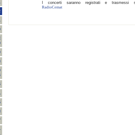
1
I concerti saranno registrati e trasmessi 
RadioCemat
2
1
0
E
0
0
8
0
6
5
L
S
H
T
-
A