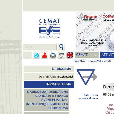
CEMAT
ATTIVI
attività
-
iniziative cemat
-
RADIOCEMAT
ATTIVITÀ ISTITUZIONALI
INIZIATIVE CEMAT
Dece
RADIOCEMAT DEDICA UNA
06-08 
Istituzioni
GIORNATA A FRANCO
versus Musica
EVANGELISTI NEL
TRENTACINQUESIMO DELLA
co
Musi
SCOMPARSA
Circ