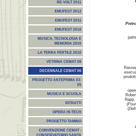
RE-VOLT 2011
EMUFEST 2012
EMUFEST 2011
Pietr
EMUFEST 2010
part
MUSICA, TECNOLOGIA E
MEMORIA 2010
LA TERRA FERTILE 2010
VETRINA CEMAT 08
Rasseg
DECENNALE CEMAT 06
esecuz
prodott
PROGETTO ANTEPRIMA 03-
05
oper
MUSICA E SCUOLA
Robert
Rapp, 
RITRATTI
(
Pour
(
Delt
OPERA HI-TECH
PROGETTO TAMINO
CONVENZIONE CEMAT -
CONSERVATORIO SANTA