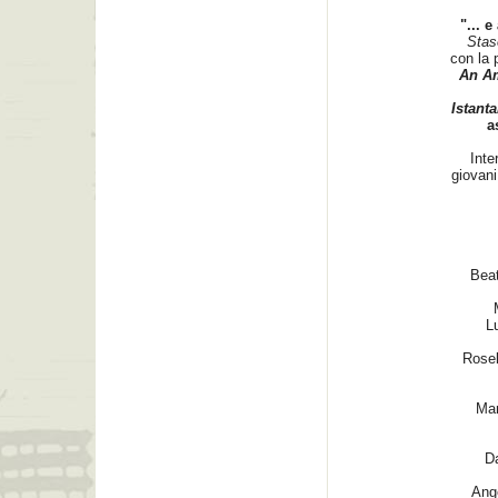
"... 
Stase
con la 
An A
Istanta
a
Inte
giovani
Beat
M
L
Rosel
Mar
Da
Ang