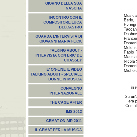
GIORNO DELLA SUA
NASCITA
Musica
INCONTRO CON IL
Berio,
COMPOSITORE LUCA
Evange
BELCASTRO
Taccan
Dashow,
GUARDA L'INTERVISTA DI
France
GIOVANNI MARIA FLICK
Domen
Melchio
TALKING ABOUT -
Paolo P
INTERVISTA CON ÉRIC DE
Mauriz
CHASSEY
Nicola 
Domeni
E' ON-LINE IL VIDEO
Michele
TALKING ABOUT - SPECIALE
DONNE IN MUSICA
in 
CONVEGNO
INTERNAZIONALE
Su un'a
era p
THE CAGE AFTER
Cemat
IMS 2012
CEMAT ON AIR 2011
IL CEMAT PER LA MUSICA