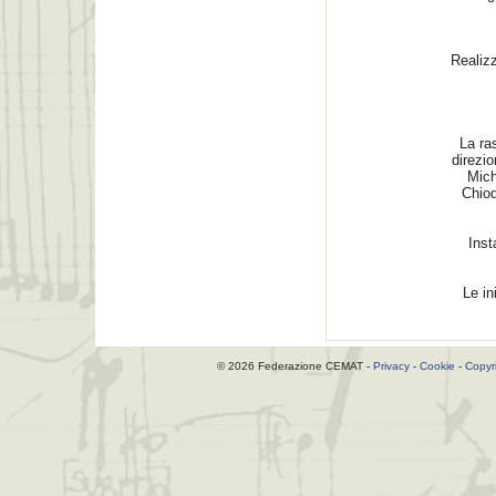
Realiz
La ra
direzi
Mich
Chiod
Inst
Le in
© 2026 Federazione CEMAT -
Privacy
-
Cookie
-
Copyr