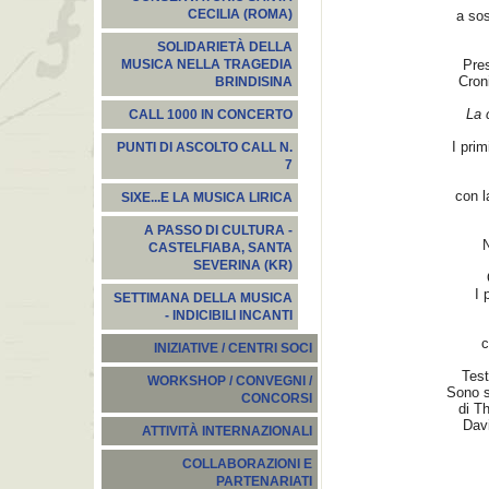
CECILIA (ROMA)
a sos
SOLIDARIETÀ DELLA
Pre
MUSICA NELLA TRAGEDIA
Croni
BRINDISINA
La 
CALL 1000 IN CONCERTO
I prim
PUNTI DI ASCOLTO CALL N.
7
con l
SIXE...E LA MUSICA LIRICA
A PASSO DI CULTURA -
N
CASTELFIABA, SANTA
SEVERINA (KR)
I 
SETTIMANA DELLA MUSICA
- INDICIBILI INCANTI
c
INIZIATIVE / CENTRI SOCI
Test
WORKSHOP / CONVEGNI /
Sono s
CONCORSI
di T
Dav
ATTIVITÀ INTERNAZIONALI
COLLABORAZIONI E
PARTENARIATI