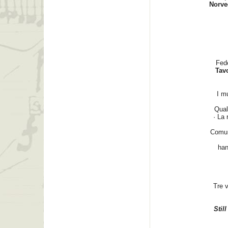
Norve
Fed
Tavo
I mu
Qual
· La
Comun
han
Tre v
Stil