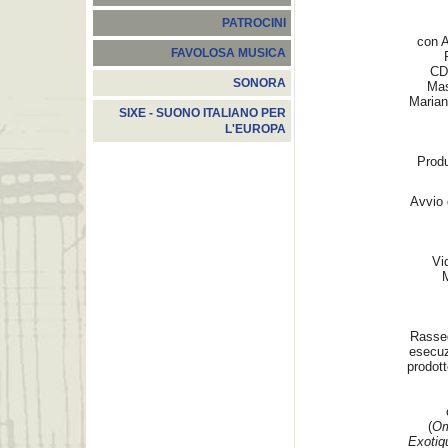
PATROCINI
con A
FAVOLOSA MUSICA
CD
SONORA
Mas
Marian
SIXE - SUONO ITALIANO PER
L'EUROPA
Produ
Avvio 
Vi
Rasseg
esecuz
prodott
(
Om
Exotiq