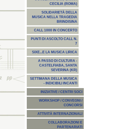
CECILIA (ROMA)
SOLIDARIETÀ DELLA
MUSICA NELLA TRAGEDIA
BRINDISINA
CALL 1000 IN CONCERTO
PUNTI DI ASCOLTO CALL N.
7
SIXE...E LA MUSICA LIRICA
A PASSO DI CULTURA -
CASTELFIABA, SANTA
SEVERINA (KR)
SETTIMANA DELLA MUSICA
- INDICIBILI INCANTI
INIZIATIVE / CENTRI SOCI
WORKSHOP / CONVEGNI /
CONCORSI
ATTIVITÀ INTERNAZIONALI
COLLABORAZIONI E
PARTENARIATI