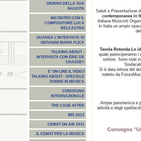
GIORNO DELLA SUA
NASCITA
Saluti e Presentazione 
contemporanea in It
INCONTRO CON IL
Italiana Musicisti Organ
COMPOSITORE LUCA
in Italia un ampio spac
BELCASTRO
de
GUARDA L'INTERVISTA DI
GIOVANNI MARIA FLICK
Tavola Rotonda
Le i
TALKING ABOUT -
quale parteciperanno i cu
INTERVISTA CON ÉRIC DE
settore. Sono stati inv
CHASSEY
Sindacati
Si è data lettura del d
E' ON-LINE IL VIDEO
indetto da FuturoMus
TALKING ABOUT - SPECIALE
DONNE IN MUSICA
CONVEGNO
INTERNAZIONALE
Ampia panoramica e pr
THE CAGE AFTER
attività e degli spettaco
IMS 2012
CEMAT ON AIR 2011
Convegno “Un 
IL CEMAT PER LA MUSICA