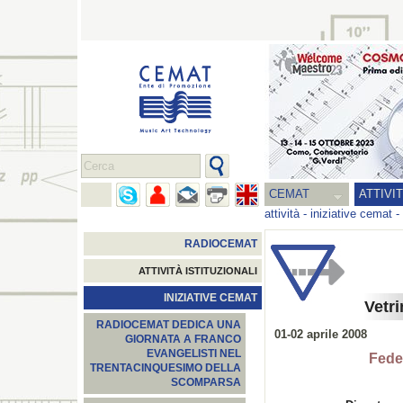
CEMAT
ATTIVI
attività
-
iniziative cemat
-
RADIOCEMAT
ATTIVITÀ ISTITUZIONALI
INIZIATIVE CEMAT
Vetr
RADIOCEMAT DEDICA UNA
01-02 aprile 2008
GIORNATA A FRANCO
EVANGELISTI NEL
Fede
TRENTACINQUESIMO DELLA
SCOMPARSA