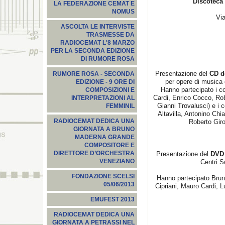
Discoteca 
LA FEDERAZIONE CEMAT E
NOMUS
Vi
ASCOLTA LE INTERVISTE
TRASMESSE DA
RADIOCEMAT L'8 MARZO
PER LA SECONDA EDIZIONE
DI RUMORE ROSA
Presentazione del
CD de
RUMORE ROSA - SECONDA
per opere di musica e
EDIZIONE - 9 ORE DI
Hanno partecipato i co
COMPOSIZIONI E
Cardi, Enrico Cocco, Rob
INTERPRETAZIONI AL
Gianni Trovalusci) e i 
FEMMINIL
Altavilla, Antonino Ch
RADIOCEMAT DEDICA UNA
Roberto Gir
GIORNATA A BRUNO
MADERNA GRANDE
COMPOSITORE E
DIRETTORE D’ORCHESTRA
Presentazione del
DVD 
VENEZIANO
Centri S
FONDAZIONE SCELSI
Hanno partecipato Bruno
05/06/2013
Cipriani, Mauro Cardi, Lu
EMUFEST 2013
RADIOCEMAT DEDICA UNA
GIORNATA A PETRASSI NEL