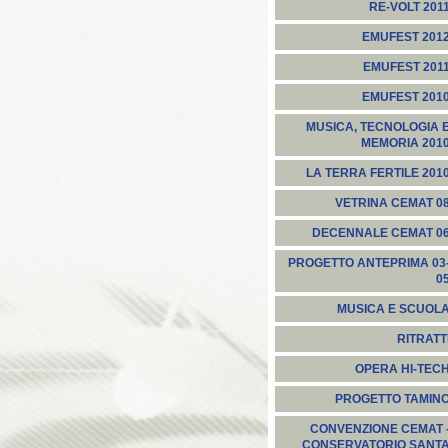
RE-VOLT 201
EMUFEST 201
EMUFEST 201
EMUFEST 201
MUSICA, TECNOLOGIA 
MEMORIA 201
LA TERRA FERTILE 201
VETRINA CEMAT 0
DECENNALE CEMAT 0
PROGETTO ANTEPRIMA 03
0
MUSICA E SCUOL
RITRATT
OPERA HI-TEC
PROGETTO TAMIN
CONVENZIONE CEMAT 
CONSERVATORIO SANT