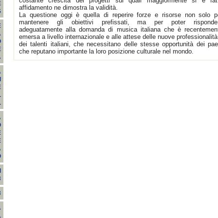
costante crescita dei progetti sui quali maggiormente si è fat
E
affidamento ne dimostra la validità.
S
La questione oggi è quella di reperire forze e risorse non solo p
mantenere gli obiettivi prefissati, ma per poter risponde
E
adeguatamente alla domanda di musica italiana che è recentemen
A
emersa a livello internazionale e alle attese delle nuove professionalità
O
dei talenti italiani, che necessitano delle stesse opportunità dei pae
E
che reputano importante la loro posizione culturale nel mondo.
A
A
I
E
L
L
A
O
E
E
A
O
I
3
3
A
L