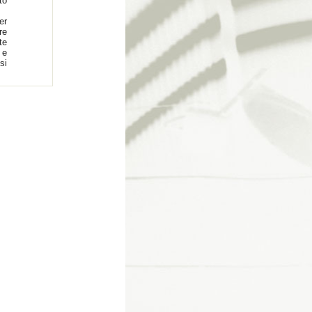
to
er
re
te
 e
si