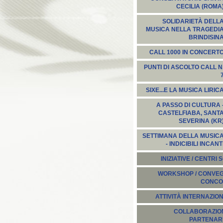
CECILIA (ROMA
SOLIDARIETÀ DELL
MUSICA NELLA TRAGEDI
BRINDISIN
CALL 1000 IN CONCERT
PUNTI DI ASCOLTO CALL N
SIXE...E LA MUSICA LIRIC
A PASSO DI CULTURA 
CASTELFIABA, SANT
SEVERINA (KR
SETTIMANA DELLA MUSIC
- INDICIBILI INCANT
INIZIATIVE / CENTRI 
WORKSHOP / CONVEGN
CONCO
ATTIVITÀ INTERNAZION
COLLABORAZION
PARTENARI