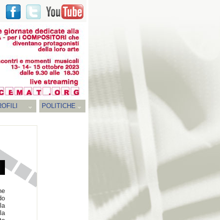
OFILI
POLITICHE
ne
do
la
la