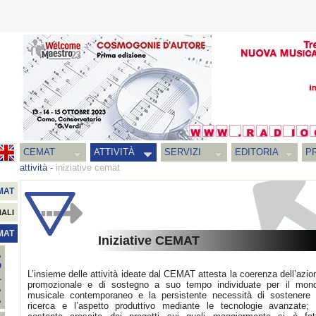
CEMAT
ATTIVITÀ
SERVIZI
EDITORIA
PR
attività
-
iniziative cemat
MAT
NALI
EMAT
Iniziative CEMAT
A
O
L’insieme delle attività ideate dal CEMAT attesta la coerenza dell’azio
L
promozionale e di sostegno a suo tempo individuate per il mon
A
musicale contemporaneo e la persistente necessità di sostenere 
A
ricerca e l’aspetto produttivo mediante le tecnologie avanzate; 