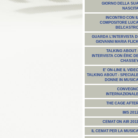
GIORNO DELLA SU
NASCIT
INCONTRO CON I
COMPOSITORE LUC
BELCASTR
GUARDA L'INTERVISTA D
GIOVANNI MARIA FLIC
TALKING ABOUT 
INTERVISTA CON ÉRIC D
CHASSE
E' ON-LINE IL VIDE
TALKING ABOUT - SPECIAL
DONNE IN MUSIC
CONVEGN
INTERNAZIONAL
THE CAGE AFTE
IMS 201
CEMAT ON AIR 201
IL CEMAT PER LA MUSIC