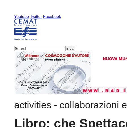
Youtube
Twitter
Facebook
activities
-
collaborazioni e
Libro: che Spettac