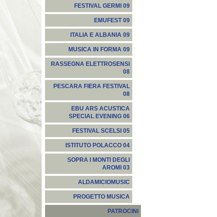
FESTIVAL GERMI 09
EMUFEST 09
ITALIA E ALBANIA 09
MUSICA IN FORMA 09
RASSEGNA ELETTROSENSI
08
PESCARA FIERA FESTIVAL
08
EBU ARS ACUSTICA
SPECIAL EVENING 06
FESTIVAL SCELSI 05
ISTITUTO POLACCO 04
SOPRA I MONTI DEGLI
AROMI 03
ALDAMICIOMUSIC
PROGETTO MUSICA
PATROCINI