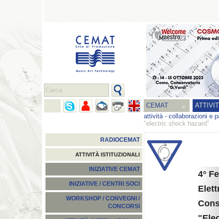
CEMAT
ATTIVI
attività
-
collaborazioni e p
"electric shock hazard"
RADIOCEMAT
ATTIVITÀ ISTITUZIONALI
INIZIATIVE CEMAT
4° Fe
INIZIATIVE / CENTRI SOCI
Elett
WORKSHOP / CONVEGNI /
Cons
CONCORSI
"Ele