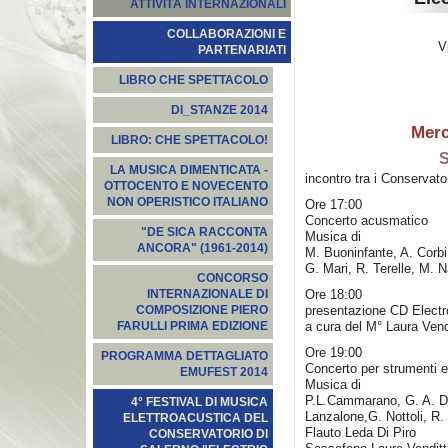
ATTIVITÀ INTERNAZIONALI
COLLABORAZIONI E
V
PARTENARIATI
LIBRO CHE SPETTACOLO
DI_STANZE 2014
Merc
LIBRO: CHE SPETTACOLO!
S
LA MUSICA DIMENTICATA -
incontro tra i Conservato
OTTOCENTO E NOVECENTO
NON OPERISTICO ITALIANO
Ore 17:00
Concerto acusmatico
"DE SICA RACCONTA
Musica di
ANCORA" (1961-2014)
M. Buoninfante, A. Corbi,
G. Mari, R. Terelle, M. N
CONCORSO
Ore 18:00
INTERNAZIONALE DI
presentazione CD Elect
COMPOSIZIONE PIERO
a cura del M° Laura Vendi
FARULLI PRIMA EDIZIONE
Ore 19:00
PROGRAMMA DETTAGLIATO
Concerto per strumenti e
EMUFEST 2014
Musica di
P.L.Cammarano, G. A. De
4° FESTIVAL DI MUSICA
Lanzalone,G. Nottoli, R. 
ELETTROACUSTICA DEL
Flauto Leda Di Piro
CONSERVATORIO DI