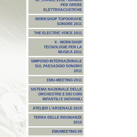
DI_STANZE 2012 - BANDO
PER OPERE
ELETTROACUSTICHE
WORKSHOP TOPOGRAFIE
SONORE 2011
THE ELECTRIC VOICE 2011
X - WORKSHOP
TECNOLOGIE PER LA
MUSICA 2011
SIMPOSIO INTERNAZIONALE
SUL PAESAGGIO SONORO
2011
EMU-MEETING 2011
SISTEMA NAZIONALE DELLE
ORCHESTRE E DEI CORI
INFANTILI E GIOVANILI
ATELIER L'ARSENALE 2010
TERRA DELLE RISONANZE
2010
EMUMEETING 09