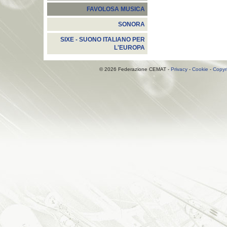
FAVOLOSA MUSICA
SONORA
SIXE - SUONO ITALIANO PER
L'EUROPA
© 2026 Federazione CEMAT -
Privacy
-
Cookie
-
Copyr