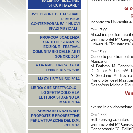
Sassofono Laura Venditt
SALERNO "ELECTRIC
SHOCK HAZARD"
Gio
35° EDIZIONE DEL FESTIVAL
R
DI MUSICA
incontro tra Università e
CONTEMPORANEA “ NUOVI
SPAZI MUSICALI “
Ore 17:00
Macchine per formare il
PROROGA SCADENZA
Seminario del M° Giorgio
BANDO DI_STANZE IV
Università “Tor Vergata”
EDIZIONE - FESTIVAL
Ore 19:00
COMUNITARIO DELLE ARTI
Concerto per strumenti e
SONORE 2014
Musica di
LA GRANDE LIRICA DA LA
M. Barbato, M. Carlentin
FENICE DI VENEZIA
D. Dufour, S. Fusco/A. 
A. Giordano, M. Trovajol
MAXXI LIVE MUSIC 2014
Pianoforte Iosef Mastroi
Sassofono Michele D’aur
LIBRO: CHE SPETTACOLO! -
Ven
LO SPETTACOLO E LA
LETTURA SI DANNO LA
MANO 2014
evento in collaborazion
SEMINARIO NAZIONALE
Ore 17:00
PROPOSTE E PROSPETTIVE
Self-sensing actuators
PERL'ATTUAZIONE DEL D.M.
Seminario del M° Giorgi
8/11 2014
Conservatorio “C. Pollin