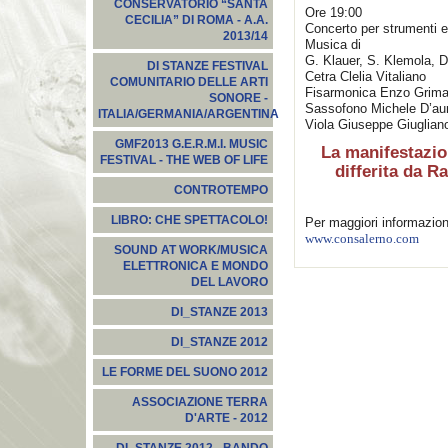
CONSERVATORIO “SANTA
Ore 19:00
CECILIA” DI ROMA - A.A.
Concerto per strumenti e
2013/14
Musica di
G. Klauer, S. Klemola, D
DI STANZE FESTIVAL
Cetra Clelia Vitaliano
COMUNITARIO DELLE ARTI
Fisarmonica Enzo Grima
SONORE -
Sassofono Michele D’aur
ITALIA/GERMANIA/ARGENTINA
Viola Giuseppe Giuglian
GMF2013 G.E.R.M.I. MUSIC
La manifestazio
FESTIVAL - THE WEB OF LIFE
differita da 
CONTROTEMPO
LIBRO: CHE SPETTACOLO!
Per maggiori informazion
www.consalerno.com
SOUND AT WORK/MUSICA
ELETTRONICA E MONDO
DEL LAVORO
DI_STANZE 2013
DI_STANZE 2012
LE FORME DEL SUONO 2012
ASSOCIAZIONE TERRA
D'ARTE - 2012