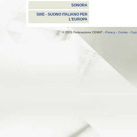
SONORA
SIXE - SUONO ITALIANO PER
L'EUROPA
© 2026 Federazione CEMAT -
Privacy
-
Cookie
-
Copy