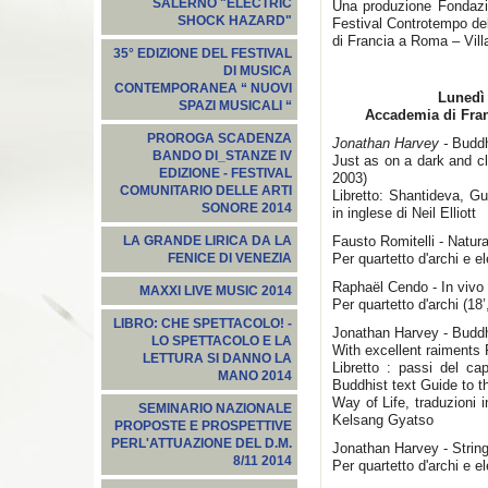
SALERNO "ELECTRIC
Una produzione Fondazi
SHOCK HAZARD"
Festival Controtempo de
di Francia a Roma – Vill
35° EDIZIONE DEL FESTIVAL
DI MUSICA
CONTEMPORANEA “ NUOVI
Lunedì 
SPAZI MUSICALI “
Accademia di Fran
PROROGA SCADENZA
Jonathan Harvey -
Buddh
BANDO DI_STANZE IV
Just as on a dark and cl
EDIZIONE - FESTIVAL
2003)
COMUNITARIO DELLE ARTI
Libretto: Shantideva, Gu
SONORE 2014
in inglese di Neil Elliott
Fausto Romitelli - Natu
LA GRANDE LIRICA DA LA
Per quartetto d'archi e el
FENICE DI VENEZIA
Raphaël Cendo - In vivo
MAXXI LIVE MUSIC 2014
Per quartetto d'archi (18
LIBRO: CHE SPETTACOLO! -
Jonathan Harvey - Budd
LO SPETTACOLO E LA
With excellent raiments 
LETTURA SI DANNO LA
Libretto : passi del ca
MANO 2014
Buddhist text Guide to t
Way of Life, traduzioni i
SEMINARIO NAZIONALE
Kelsang Gyatso
PROPOSTE E PROSPETTIVE
PERL'ATTUAZIONE DEL D.M.
Jonathan Harvey - String
8/11 2014
Per quartetto d'archi e el