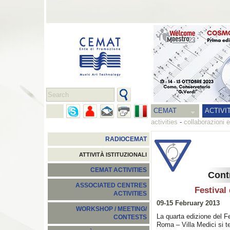
CEMAT
ACTIVI
activities
-
collaborazioni e
RADIOCEMAT
ATTIVITÀ ISTITUZIONALI
CEMAT ACTIVITIES
Cont
ASSOCIATED CENTRES
Festival
ACTIVITIES
09-15 February 2013
WORKSHOP / MEETING/
La quarta edizione del F
CONTESTS
Roma – Villa Medici si te