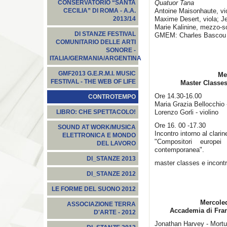
Quatuor Tana
CONSERVATORIO “SANTA
Antoine Maisonhaute, vio
CECILIA” DI ROMA - A.A.
Maxime Desert, viola; J
2013/14
Marie Kalinine, mezzo-so
DI STANZE FESTIVAL
GMEM: Charles Bascou e
COMUNITARIO DELLE ARTI
SONORE -
ITALIA/GERMANIA/ARGENTINA
GMF2013 G.E.R.M.I. MUSIC
Me
FESTIVAL - THE WEB OF LIFE
Master Classes
Ore 14.30-16.00
CONTROTEMPO
Maria Grazia Bellocchio 
Lorenzo Gorli - violino
LIBRO: CHE SPETTACOLO!
Ore 16. 00 -17.30
SOUND AT WORK/MUSICA
Incontro intorno al clari
ELETTRONICA E MONDO
"Compositori europei 
DEL LAVORO
contemporanea".
DI_STANZE 2013
master classes e incontr
DI_STANZE 2012
LE FORME DEL SUONO 2012
Mercoled
ASSOCIAZIONE TERRA
Accademia di Fran
D'ARTE - 2012
Jonathan Harvey - Mort