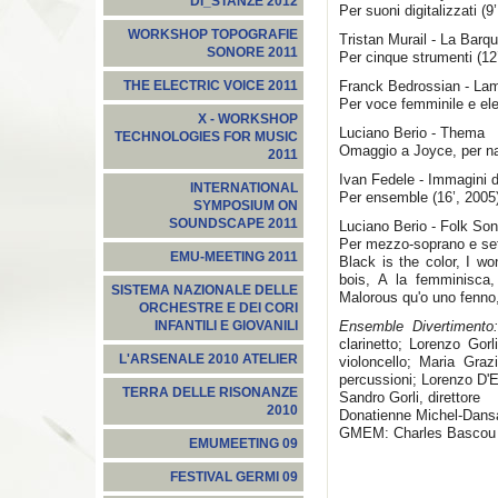
DI_STANZE 2012
Per suoni digitalizzati (9
WORKSHOP TOPOGRAFIE
Tristan Murail - La Barq
SONORE 2011
Per cinque strumenti (12
Franck Bedrossian - La
THE ELECTRIC VOICE 2011
Per voce femminile e ele
X - WORKSHOP
Luciano Berio - Thema
TECHNOLOGIES FOR MUSIC
Omaggio a Joyce, per na
2011
Ivan Fedele - Immagini 
INTERNATIONAL
Per ensemble (16’, 2005
SYMPOSIUM ON
SOUNDSCAPE 2011
Luciano Berio - Folk So
Per mezzo-soprano e sett
EMU-MEETING 2011
Black is the color, I w
bois, A la femminisca,
SISTEMA NAZIONALE DELLE
Malorous qu'o uno fenno,
ORCHESTRE E DEI CORI
Ensemble Divertimento:
INFANTILI E GIOVANILI
clarinetto; Lorenzo Gorl
L'ARSENALE 2010 ATELIER
violoncello; Maria Graz
percussioni; Lorenzo D'
TERRA DELLE RISONANZE
Sandro Gorli, direttore
2010
Donatienne Michel-Dans
GMEM: Charles Bascou e
EMUMEETING 09
FESTIVAL GERMI 09