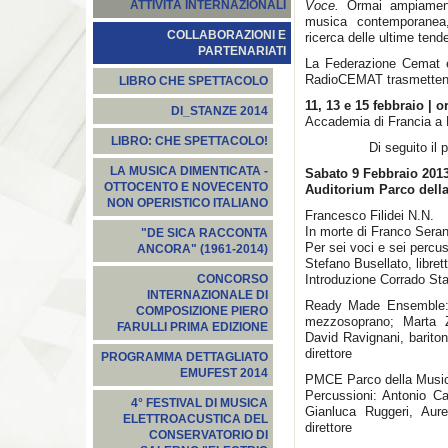
Voce.
Ormai ampiamente
ATTIVITÀ INTERNAZIONALI
musica contemporanea
COLLABORAZIONI E
ricerca delle ultime ten
PARTENARIATI
La Federazione Cemat è 
RadioCEMAT trasmettendo
LIBRO CHE SPETTACOLO
11, 13 e 15 febbraio | o
DI_STANZE 2014
Accademia di Francia a 
LIBRO: CHE SPETTACOLO!
Di seguito il
LA MUSICA DIMENTICATA -
Sabato 9 Febbraio 2013
OTTOCENTO E NOVECENTO
Auditorium Parco della
NON OPERISTICO ITALIANO
Francesco Filidei N.N.
In morte di Franco Serant
"DE SICA RACCONTA
Per sei voci e sei percus
ANCORA" (1961-2014)
Stefano Busellato, libret
Introduzione Corrado St
CONCORSO
INTERNAZIONALE DI
Ready Made Ensemble: P
COMPOSIZIONE PIERO
mezzosoprano; Marta Za
FARULLI PRIMA EDIZIONE
David Ravignani, barito
direttore
PROGRAMMA DETTAGLIATO
EMUFEST 2014
PMCE Parco della Musi
Percussioni: Antonio C
4° FESTIVAL DI MUSICA
Gianluca Ruggeri, Aure
ELETTROACUSTICA DEL
direttore
CONSERVATORIO DI