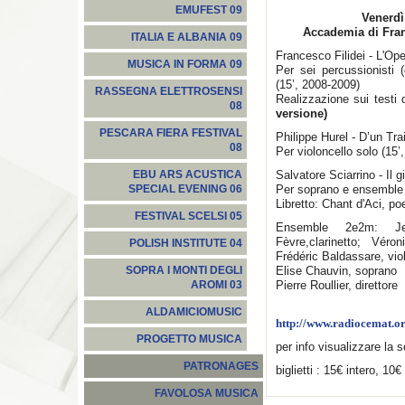
EMUFEST 09
Venerdì
Accademia di Fran
ITALIA E ALBANIA 09
Francesco Filidei - L'Ope
MUSICA IN FORMA 09
Per sei percussionisti (
(15’, 2008-2009)
RASSEGNA ELETTROSENSI
Realizzazione sui testi
08
versione)
PESCARA FIERA FESTIVAL
Philippe Hurel - D’un Trai
08
Per violoncello solo (15’
Salvatore Sciarrino - Il g
EBU ARS ACUSTICA
Per soprano e ensemble 
SPECIAL EVENING 06
Libretto: Chant d'Aci, po
FESTIVAL SCELSI 05
Ensemble 2e2m: Jean
Fèvre,clarinetto; Véron
POLISH INSTITUTE 04
Frédéric Baldassare, vio
Elise Chauvin, soprano
SOPRA I MONTI DEGLI
Pierre Roullier, direttore
AROMI 03
ALDAMICIOMUSIC
http://www.radiocemat.o
PROGETTO MUSICA
per info visualizzare la
PATRONAGES
biglietti : 15€ intero, 10€
FAVOLOSA MUSICA