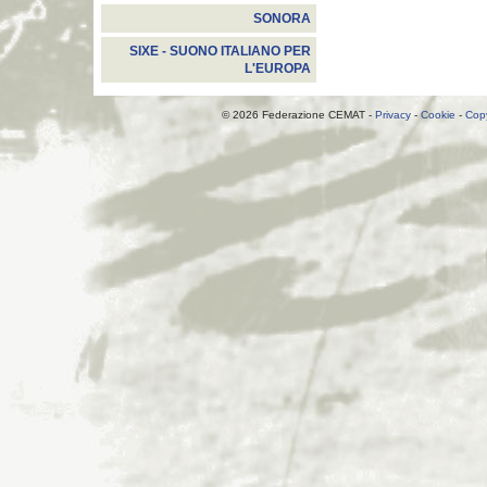
SONORA
SIXE - SUONO ITALIANO PER
L'EUROPA
© 2026 Federazione CEMAT -
Privacy
-
Cookie
-
Copy