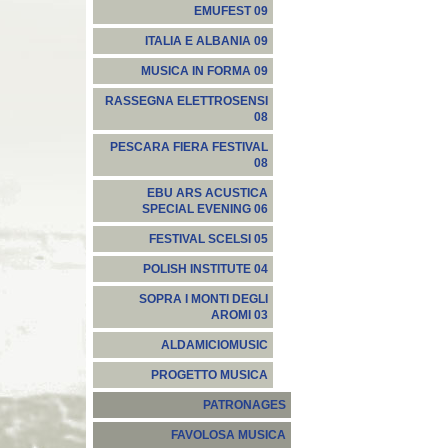
EMUFEST 09
ITALIA E ALBANIA 09
MUSICA IN FORMA 09
RASSEGNA ELETTROSENSI
08
PESCARA FIERA FESTIVAL
08
EBU ARS ACUSTICA
SPECIAL EVENING 06
FESTIVAL SCELSI 05
POLISH INSTITUTE 04
SOPRA I MONTI DEGLI
AROMI 03
ALDAMICIOMUSIC
PROGETTO MUSICA
PATRONAGES
FAVOLOSA MUSICA