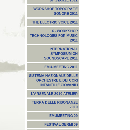
DI_STANZE 2012
WORKSHOP TOPOGRAFIE
SONORE 2011
THE ELECTRIC VOICE 2011
X - WORKSHOP
TECHNOLOGIES FOR MUSIC
2011
INTERNATIONAL
SYMPOSIUM ON
SOUNDSCAPE 2011
EMU-MEETING 2011
SISTEMA NAZIONALE DELLE
ORCHESTRE E DEI CORI
INFANTILI E GIOVANILI
L'ARSENALE 2010 ATELIER
TERRA DELLE RISONANZE
2010
EMUMEETING 09
FESTIVAL GERMI 09