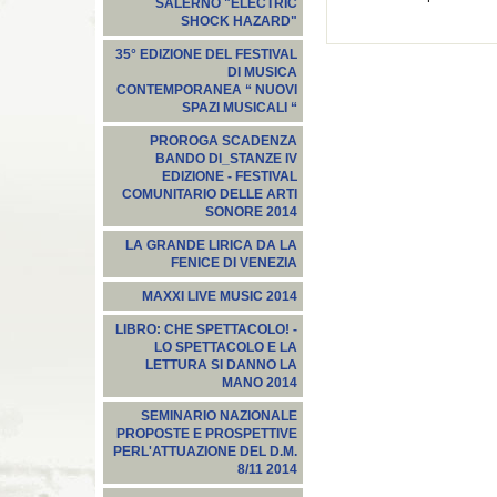
SALERNO "ELECTRIC
SHOCK HAZARD"
35° EDIZIONE DEL FESTIVAL
DI MUSICA
CONTEMPORANEA “ NUOVI
SPAZI MUSICALI “
PROROGA SCADENZA
BANDO DI_STANZE IV
EDIZIONE - FESTIVAL
COMUNITARIO DELLE ARTI
SONORE 2014
LA GRANDE LIRICA DA LA
FENICE DI VENEZIA
MAXXI LIVE MUSIC 2014
LIBRO: CHE SPETTACOLO! -
LO SPETTACOLO E LA
LETTURA SI DANNO LA
MANO 2014
SEMINARIO NAZIONALE
PROPOSTE E PROSPETTIVE
PERL'ATTUAZIONE DEL D.M.
8/11 2014