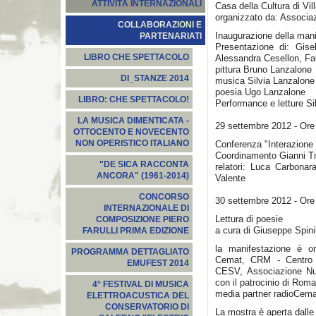
ATTIVITÀ INTERNAZIONALI
Casa della Cultura di Vi
organizzato da: Associaz
COLLABORAZIONI E
Inaugurazione della man
PARTENARIATI
Presentazione di: Gise
LIBRO CHE SPETTACOLO
Alessandra Cesellon, Fa
pittura Bruno Lanzalone
DI_STANZE 2014
musica Silvia Lanzalone
poesia Ugo Lanzalone
LIBRO: CHE SPETTACOLO!
Performance e letture Si
LA MUSICA DIMENTICATA -
29 settembre 2012 - Ore
OTTOCENTO E NOVECENTO
NON OPERISTICO ITALIANO
Conferenza "Interazione tr
Coordinamento Gianni Tr
"DE SICA RACCONTA
relatori: Luca Carbonar
ANCORA" (1961-2014)
Valente
CONCORSO
30 settembre 2012 - Ore
INTERNAZIONALE DI
Lettura di poesie
COMPOSIZIONE PIERO
a cura di Giuseppe Spini
FARULLI PRIMA EDIZIONE
la manifestazione è or
PROGRAMMA DETTAGLIATO
Cemat, CRM - Centro 
EMUFEST 2014
CESV, Associazione Nuo
con il patrocinio di Rom
4° FESTIVAL DI MUSICA
media partner radioCem
ELETTROACUSTICA DEL
CONSERVATORIO DI
La mostra è aperta dalle 