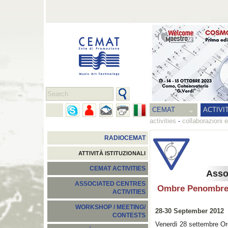
CEMAT
ACTIVI
activities
-
collaborazioni e
RADIOCEMAT
ATTIVITÀ ISTITUZIONALI
CEMAT ACTIVITIES
Assoc
ASSOCIATED CENTRES
Ombre Penombre Ba
ACTIVITIES
WORKSHOP / MEETING/
28-30 September 2012
CONTESTS
Venerdì 28 settembre Or