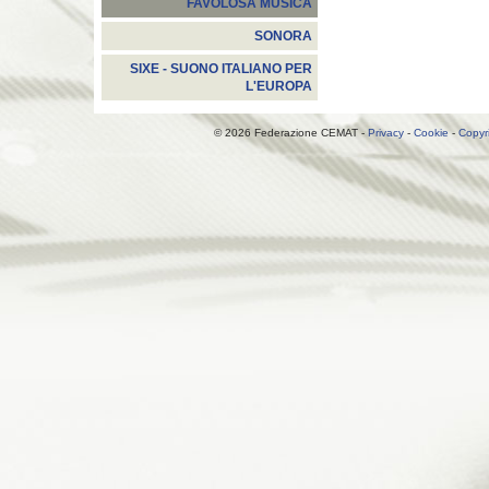
FAVOLOSA MUSICA
SONORA
SIXE - SUONO ITALIANO PER
L'EUROPA
© 2026 Federazione CEMAT -
Privacy
-
Cookie
-
Copyr