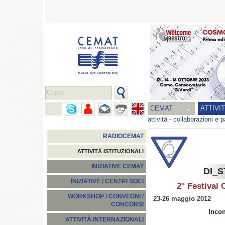
CEMAT
ATTIVI
attività
-
collaborazioni e p
RADIOCEMAT
ATTIVITÀ ISTITUZIONALI
INIZIATIVE CEMAT
DI_S
INIZIATIVE / CENTRI SOCI
2° Festival 
WORKSHOP / CONVEGNI /
23-26 maggio 2012
CONCORSI
Incon
ATTIVITÀ INTERNAZIONALI