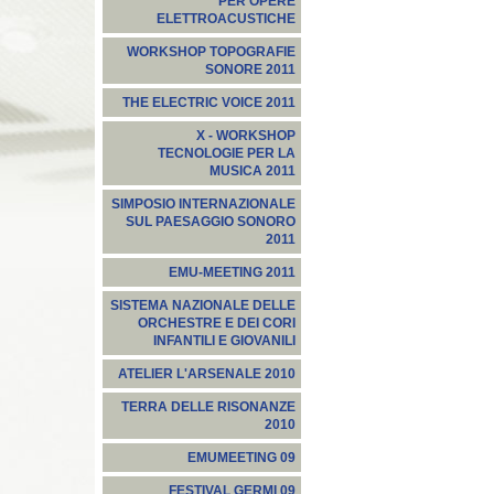
PER OPERE
ELETTROACUSTICHE
WORKSHOP TOPOGRAFIE
SONORE 2011
THE ELECTRIC VOICE 2011
X - WORKSHOP
TECNOLOGIE PER LA
MUSICA 2011
SIMPOSIO INTERNAZIONALE
SUL PAESAGGIO SONORO
2011
EMU-MEETING 2011
SISTEMA NAZIONALE DELLE
ORCHESTRE E DEI CORI
INFANTILI E GIOVANILI
ATELIER L'ARSENALE 2010
TERRA DELLE RISONANZE
2010
EMUMEETING 09
FESTIVAL GERMI 09