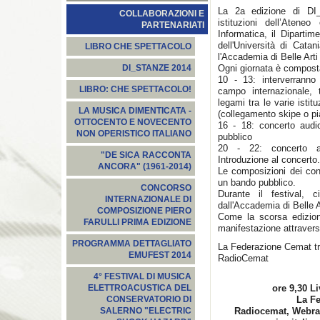
La 2a edizione di DI_
COLLABORAZIONI E
istituzioni dell’Atene
PARTENARIATI
Informatica, il Dipartim
dell'Università di Catan
LIBRO CHE SPETTACOLO
l'Accademia di Belle Arti
Ogni giornata è compost
DI_STANZE 2014
10 - 13: interverranno 
LIBRO: CHE SPETTACOLO!
campo internazionale, 
legami tra le varie istit
LA MUSICA DIMENTICATA -
(collegamento skipe o pi
OTTOCENTO E NOVECENTO
16 - 18: concerto audi
NON OPERISTICO ITALIANO
pubblico
20 - 22: concerto ac
"DE SICA RACCONTA
Introduzione al concerto.
ANCORA" (1961-2014)
Le composizioni dei con
un bando pubblico.
CONCORSO
Durante il festival, 
INTERNAZIONALE DI
dall'Accademia di Belle A
COMPOSIZIONE PIERO
Come la scorsa edizione,
FARULLI PRIMA EDIZIONE
manifestazione attravers
PROGRAMMA DETTAGLIATO
La Federazione Cemat tra
EMUFEST 2014
RadioCemat
4° FESTIVAL DI MUSICA
ore 9,30 L
ELETTROACUSTICA DEL
La F
CONSERVATORIO DI
Radiocemat, Webrad
SALERNO "ELECTRIC