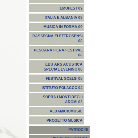
EMUFEST 09
ITALIA E ALBANIA 09
MUSICA IN FORMA 09
RASSEGNA ELETTROSENSI
08
PESCARA FIERA FESTIVAL
08
EBU ARS ACUSTICA
SPECIAL EVENING 06
FESTIVAL SCELSI 05
ISTITUTO POLACCO 04
SOPRA I MONTI DEGLI
AROMI 03
ALDAMICIOMUSIC
PROGETTO MUSICA
PATROCINI