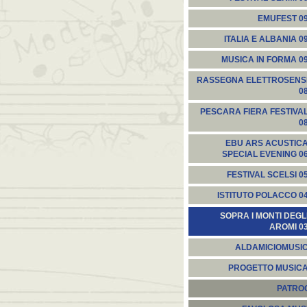
EMUFEST 0
ITALIA E ALBANIA 0
MUSICA IN FORMA 0
RASSEGNA ELETTROSENS
0
PESCARA FIERA FESTIVA
0
EBU ARS ACUSTIC
SPECIAL EVENING 0
FESTIVAL SCELSI 0
ISTITUTO POLACCO 0
SOPRA I MONTI DEGL
AROMI 0
ALDAMICIOMUSI
PROGETTO MUSIC
PATROC