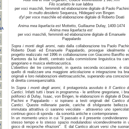
.
Filo scarlatto le sue labbra
4
per voci maschili, femminili ed elaborazione digitale di Paolo Pachini
In multo desiderio
Sequenza, Hildegard von Bingen
L
d'yl
per voce maschile ed elaborazione digitale di Roberto Doati
I
-
Anima mea liquefacta est
Mottetto, Guillaume Dufay, 1400-1474
NA
Anima mea liquefacta est
per voci maschili, femminili ed elaborazione digitale di Emanuele
C
Pappalardo
E
Sopra i monti degli aromi,
nato dalla collaborazione tra Paolo Pachin
Roberto Doati ed Emanuele Pappalardo, prosegue idealmente 
O
progetto realizzato nel 1996 in collaborazione con Giacomo Baroffio ed
Kantores da lui diretti, centrato sulla commistione linguistica tra can
!
gregoriano e musica elettroacustica.
L'obiettivo dei tre compositori, in questa seconda occasione, è sta
A
quello di realizzare una maggiore articolazione e integrazione tra bra
O
originali e loro rielaborazioni elettroacustiche, superando una concezio
O
di diretta consequenzialità.
3
In
Sopra i monti degli aromi
, il protagonista assoluto è
Il Cantico d
Cantici
. Infatti tutti i brani in programma - le antifone gregoriane, i bra
2
polifonici di Dufay, Isaac, von Bingen, le elaborazioni in digitale di Doat
Pachini e Pappalardo - si ispirano a testi originali del
Cantico d
2
Cantici
. Queste millenarie parole, cariche di sfolgorante bellezza
immutata attrattiva ci saranno veicolate - attraverso uno spericolat
A
continuo gioco di sponda - da sonorità antiche e contemporanee.
2
In un momento unico in cui "il passato e il presente condivideranno 
stesso tempo e lo stesso spazio modulandosi vicendevolmente in 
O
gioco di reciproche rifrazioni". E dal Cantico alcuni versi che suona