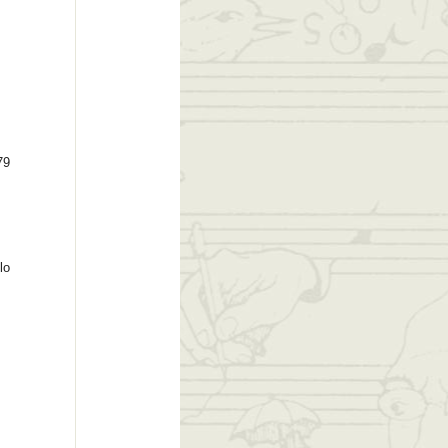
79
lo