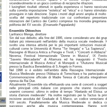
vicendevolmente in un gioco continuo di reciproche rifrazioni.
9
I lusinghieri risultati ottenuti in quella esperienza ci hanno rassicura
sulla corretta impostazione "estetica" ed "etica" e ci hanno stimolato
9
proseguire in tale direzione.
Sopra i monti degli aromi
amplia di molto 
scelta del repertorio tradizionale con cui confrontarsi presentan
9
intonazioni del Cantico dei Cantici comprese tra monodia gregoriana
polifonia del XV secolo. (
Emanuele Pappalardo)
I
Ensemble Oktoechos
8
Lanfranco Menga,
direttore
Sin dal suo debutto, alla fine del 1995, viene considerato uno dei grup
L
italiani più interessanti nell'ambito della musica vocale medievale. 
8
svolto una intensa attività per le più importanti istituzioni musicali
culturali come le Università di Roma "Tor Vergata" e "La Sapienza"; 
A
Rassegne di Musica Antica a Perugia e Tivoli; i "Concerti in Abbazia"
6
Neversa; Festival Internazionale "Donne in Musica", IX Festiv
"Saverio Mercadante" di Altamura ed ha inaugurato il "Festiv
5
Internazionale di Musica Antica" di Monopoli e "l'Autunno Musical
presso la Basilica Benedettina di S.Angelo in Formis.
4
Nel 1998 si è esibito nell'ambito della Rassegna Internazionale 
Musica Medievale presso l'Abbazia di Torrechiara e ha partecipato al
I
Commemorazione ufficiale di Madre Teresa di Calcutta integralmen
3
ripresa da Rai Due.
Attualmente l'Ensemble sta effettuando una serie di concerti a sogget
C
nelle principali città italiane con proposte che stanno riscuoten
unanimi consensi: ultimo in ordine di tempo "Abelardo ed Eloisa: u
A
storia d'amore medievale". Ha inoltre registrato per la Tactus la pri
incisione assoluta del Graduale di S.Marco, un codice veneziano d
INI
XIII secolo. Parallelamente alla Musica Medievale si dedica c
successo anche alla musica contemporanea. Hanno scrit