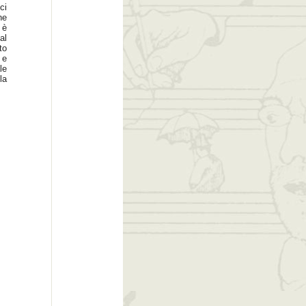
ci
he
 è
al
to
 e
le
la