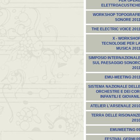
PER OPER
ELETTROACUSTICH
WORKSHOP TOPOGRAFI
SONORE 201
THE ELECTRIC VOICE 201
X - WORKSHO
TECNOLOGIE PER L
MUSICA 201
SIMPOSIO INTERNAZIONAL
SUL PAESAGGIO SONOR
201
EMU-MEETING 201
SISTEMA NAZIONALE DELL
ORCHESTRE E DEI COR
INFANTILI E GIOVANIL
ATELIER L'ARSENALE 201
TERRA DELLE RISONANZ
201
EMUMEETING 0
FESTIVAL GERMI 0