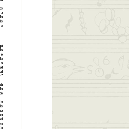
to
 a
la
do
 e
pi
Ha
 e
le
 a
al
al
e"
di
la
te
to
do
na
ma
el
on
to