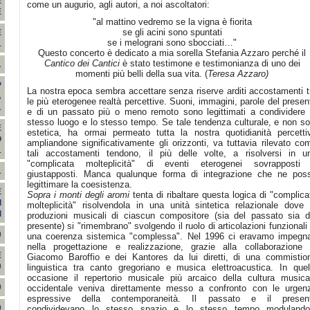
E
come un augurio, agli autori, a noi ascoltatori:
E
"al mattino vedremo se la vigna è fiorita
se gli acini sono spuntati
E
se i melograni sono sbocciati…"
1
Questo concerto è dedicato a mia sorella Stefania Azzaro perché il
Cantico dei Cantici
è stato testimone e testimonianza di uno dei
1
momenti più belli della sua vita. (
Teresa Azzaro)
P
La nostra epoca sembra accettare senza riserve arditi accostamenti t
A
le più eterogenee realtà percettive. Suoni, immagini, parole del presen
1
e di un passato più o meno remoto sono legittimati a condividere 
stesso luogo e lo stesso tempo. Se tale tendenza culturale, e non so
E
estetica, ha ormai permeato tutta la nostra quotidianità percetti
O
ampliandone significativamente gli orizzonti, va tuttavia rilevato co
1
tali accostamenti tendono, il più delle volte, a risolversi in u
"complicata molteplicità" di eventi eterogenei sovrapposti
1
giustapposti. Manca qualunque forma di integrazione che ne pos
legittimare la coesistenza.
E
Sopra i monti degli aromi
tenta di ribaltare questa logica di "complica
I
molteplicità" risolvendola in una unità sintetica relazionale dove 
I
produzioni musicali di ciascun compositore (sia del passato sia d
presente) si "rimembrano" svolgendo il ruolo di articolazioni funzionali 
0
una coerenza sistemica "complessa". Nel 1996 ci eravamo impegna
nella progettazione e realizzazione, grazie alla collaborazione 
E
Giacomo Baroffio e dei Kantores da lui diretti, di una commistio
0
linguistica tra canto gregoriano e musica elettroacustica. In quel
occasione il repertorio musicale più arcaico della cultura musica
9
occidentale veniva direttamente messo a confronto con le urgen
espressive della contemporaneità. Il passato e il presen
9
condividevano lo stesso spazio e lo stesso tempo modulando