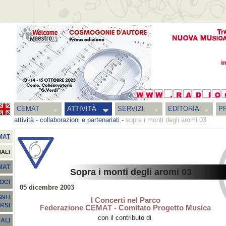
CEMAT
ATTIVITÀ
SERVIZI
EDITORIA
PR
attività
-
collaborazioni e partenariati
-
sopra i monti degli aromi 03
MAT
NALI
EMAT
Sopra i monti degli aromi 03
SOCI
05 dicembre 2003
I /
I Concerti nel Parco
RSI
Federazione CEMAT - Comitato Progetto Musica
con il contributo di
ALI