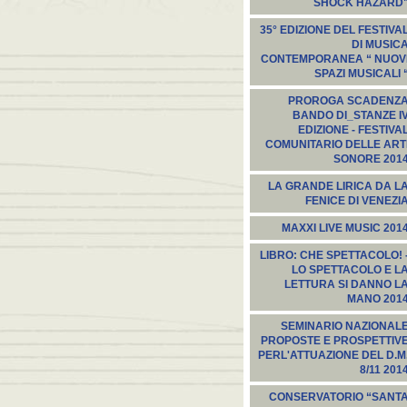
SHOCK HAZARD
35° EDIZIONE DEL FESTIVA
DI MUSIC
CONTEMPORANEA “ NUOV
SPAZI MUSICALI 
PROROGA SCADENZ
BANDO DI_STANZE I
EDIZIONE - FESTIVA
COMUNITARIO DELLE ART
SONORE 201
LA GRANDE LIRICA DA L
FENICE DI VENEZI
MAXXI LIVE MUSIC 201
LIBRO: CHE SPETTACOLO! 
LO SPETTACOLO E L
LETTURA SI DANNO L
MANO 201
SEMINARIO NAZIONAL
PROPOSTE E PROSPETTIV
PERL'ATTUAZIONE DEL D.M
8/11 201
CONSERVATORIO “SANT