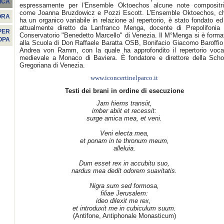
ICA
espressamente per l'Ensemble Oktoechos alcune note compositri
come Joanna Bruzdowicz e Pozzi Escott. L'Ensemble Oktoechos, c
ORA
ha un organico variabile in relazione al repertorio, è stato fondato ed
attualmente diretto da Lanfranco Menga, docente di Prepolifonia 
PER
Conservatorio "Benedetto Marcello" di Venezia. Il M°Menga si è forma
OPA
alla Scuola di Don Raffaele Baratta OSB, Bonifacio Giacomo Baroffio
Andrea von Ramm, con la quale ha approfondito il repertorio voca
medievale a Monaco di Baviera. È fondatore e direttore della Scho
Gregoriana di Venezia.
www.iconcertinelparco.it
Testi dei brani in ordine di esecuzione
Jam hiems transiit,
imber abiit et recessit:
surge amica mea, et veni.
Veni electa mea,
et ponam in te thronum meum,
alleluia.
Dum esset rex in accubitu suo,
nardus mea dedit odorem suavitatis.
Nigra sum sed formosa,
filiae Jerusalem:
ideo dilexit me rex,
et introduxit me in cubiculum suum.
(Antifone, Antiphonale Monasticum)