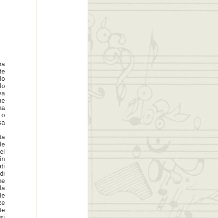
ra
te
lo
lo
va
me
na
 o
sa
ta
le
el
in
ti
di
ne
la
le
ze
te
si