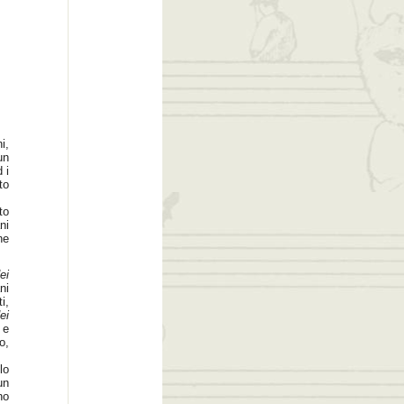
i,
un
 i
to
to
ni
ne
ei
ni
i,
ei
 e
o,
lo
un
no