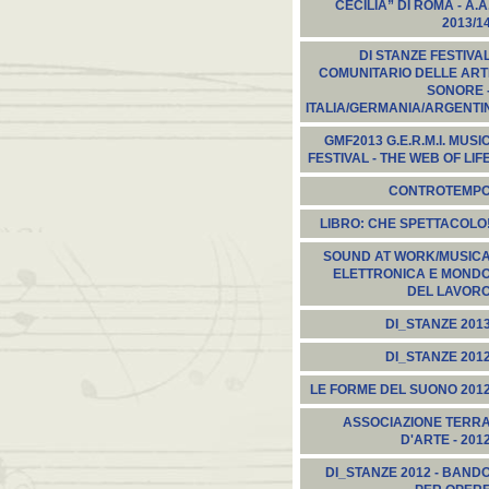
CECILIA” DI ROMA - A.A
2013/1
DI STANZE FESTIVA
COMUNITARIO DELLE ART
SONORE 
ITALIA/GERMANIA/ARGENTI
GMF2013 G.E.R.M.I. MUSI
FESTIVAL - THE WEB OF LIF
CONTROTEMP
LIBRO: CHE SPETTACOLO
SOUND AT WORK/MUSIC
ELETTRONICA E MOND
DEL LAVOR
DI_STANZE 201
DI_STANZE 201
LE FORME DEL SUONO 201
ASSOCIAZIONE TERR
D'ARTE - 201
DI_STANZE 2012 - BAND