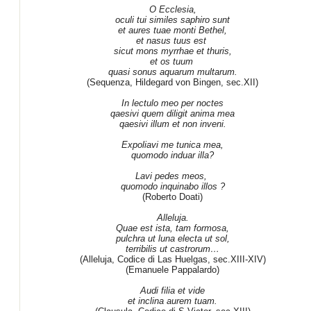
O Ecclesia,
oculi tui similes saphiro sunt
et aures tuae monti Bethel,
et nasus tuus est
sicut mons myrrhae et thuris,
et os tuum
quasi sonus aquarum multarum.
(Sequenza, Hildegard von Bingen, sec.XII)
In lectulo meo per noctes
qaesivi quem diligit anima mea
qaesivi illum et non inveni.
Expoliavi me tunica mea,
quomodo induar illa?
Lavi pedes meos,
quomodo inquinabo illos ?
(Roberto Doati)
Alleluja.
Quae est ista, tam formosa,
pulchra ut luna electa ut sol,
terribilis ut castrorum…
(Alleluja, Codice di Las Huelgas, sec.XIII-XIV)
(Emanuele Pappalardo)
Audi filia et vide
et inclina aurem tuam.