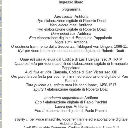
"
Ingresso libero
programma
L
A
Jam hiems
Antifona
I
d'yn
elaborazione digitale di Roberto Doati
“
Veni electa mea
Antifona
n'yn
elaborazione digitale di Roberto Doati
A
Dum esset rex
Antifona
V
Eco
elaborazione digitale di Emanuele Pappalardo
L
Nigra sum
Antifona
I
O ecclesia
frammento dalla Sequenza, Hildegard von Bingen, 1098-11
4
b'yt
per voce femminile ed elaborazione digitale di Roberto Doati
A
Quae est ista
Alleluia dal Codice di Las Huelgas, sec.XIII-XIV
A
Quae est ista
per voci maschili ed elaborazione digitale di Emanuele
Pappalardo
4
Audi filia et vide
Clausula, Codice di San Victor sec.XIII
Oro puro la sua testa
per voci femminili ed elaborazione digitale di Pao
-
Pachini
Tota pulchra es, anima mea
Heinrich Isaac, 1450-1517
A
spyrty I
elaborazione digitale di Roberto Doati
A
4
In odorem unguentorum
Antifona
Eco I
elaborazione digitale di Paolo Pachini
E
Laeva ejus
Antifona
E
Eco II
elaborazione digitale di Paolo Pachini
.
4
spyrty II
per voce maschile, voce femminile ed elaborazione digitale
Roberto Doati
A
Audi filia et vide
Organum, Codice Wolfenbuttel 1 sec.XIII