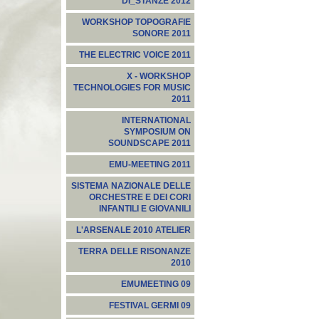
DI_STANZE 2012
WORKSHOP TOPOGRAFIE
SONORE 2011
THE ELECTRIC VOICE 2011
X - WORKSHOP
TECHNOLOGIES FOR MUSIC
2011
INTERNATIONAL
SYMPOSIUM ON
SOUNDSCAPE 2011
EMU-MEETING 2011
SISTEMA NAZIONALE DELLE
ORCHESTRE E DEI CORI
INFANTILI E GIOVANILI
L'ARSENALE 2010 ATELIER
TERRA DELLE RISONANZE
2010
EMUMEETING 09
FESTIVAL GERMI 09