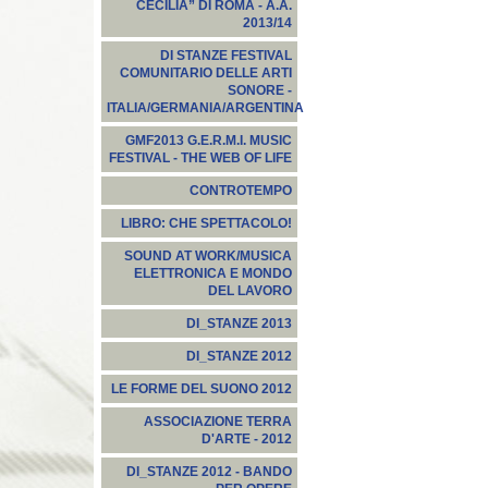
CECILIA” DI ROMA - A.A.
2013/14
DI STANZE FESTIVAL
COMUNITARIO DELLE ARTI
SONORE -
ITALIA/GERMANIA/ARGENTINA
GMF2013 G.E.R.M.I. MUSIC
FESTIVAL - THE WEB OF LIFE
CONTROTEMPO
LIBRO: CHE SPETTACOLO!
SOUND AT WORK/MUSICA
ELETTRONICA E MONDO
DEL LAVORO
DI_STANZE 2013
DI_STANZE 2012
LE FORME DEL SUONO 2012
ASSOCIAZIONE TERRA
D'ARTE - 2012
DI_STANZE 2012 - BANDO