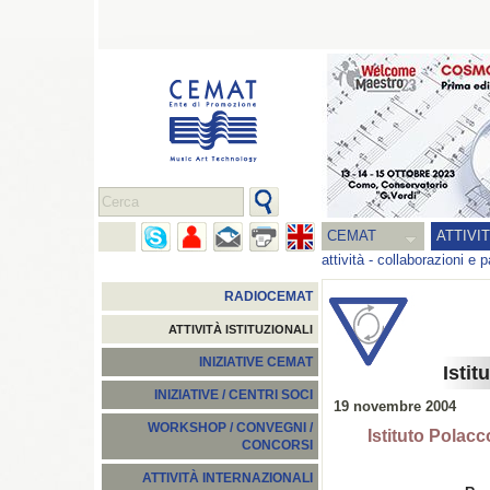
CEMAT
ATTIVI
attività
-
collaborazioni e p
RADIOCEMAT
ATTIVITÀ ISTITUZIONALI
INIZIATIVE CEMAT
Istit
INIZIATIVE / CENTRI SOCI
19 novembre 2004
WORKSHOP / CONVEGNI /
Istituto Pola
CONCORSI
ATTIVITÀ INTERNAZIONALI