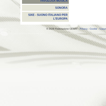
FAVOLOSA MUSICA
SONORA
SIXE - SUONO ITALIANO PER
L'EUROPA
© 2026 Federazione CEMAT -
Privacy
-
Cookie
-
Copyr