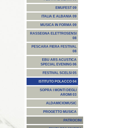
EMUFEST 09
ITALIA E ALBANIA 09
MUSICA IN FORMA 09
RASSEGNA ELETTROSENSI
08
PESCARA FIERA FESTIVAL
08
EBU ARS ACUSTICA
SPECIAL EVENING 06
FESTIVAL SCELSI 05
ISTITUTO POLACCO 04
SOPRA I MONTI DEGLI
AROMI 03
ALDAMICIOMUSIC
PROGETTO MUSICA
PATROCINI