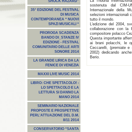
La Tribuna Internazion
SHOCK HAZARD"
sostenuta dal CIM-U
Internazionale della M
35° EDIZIONE DEL FESTIVAL
selezioni internazionali 
DI MUSICA
tutto il mondo.
CONTEMPORANEA “ NUOVI
L'edizione del 2004, s
SPAZI MUSICALI “
collaborazione con la 
PROROGA SCADENZA
compositore polacco Cez
BANDO DI_STANZE IV
Questa importante affer
EDIZIONE - FESTIVAL
ai brani polacchi, le 
COMUNITARIO DELLE ARTI
Ceccarelli, (premiate e
SONORE 2014
2002) dedicando anche
Berio.
LA GRANDE LIRICA DA LA
FENICE DI VENEZIA
MAXXI LIVE MUSIC 2014
LIBRO: CHE SPETTACOLO! -
LO SPETTACOLO E LA
LETTURA SI DANNO LA
MANO 2014
SEMINARIO NAZIONALE
PROPOSTE E PROSPETTIVE
PERL'ATTUAZIONE DEL D.M.
8/11 2014
CONSERVATORIO “SANTA