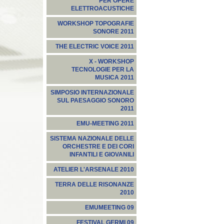
PER OPERE
ELETTROACUSTICHE
WORKSHOP TOPOGRAFIE
SONORE 2011
THE ELECTRIC VOICE 2011
X - WORKSHOP
TECNOLOGIE PER LA
MUSICA 2011
SIMPOSIO INTERNAZIONALE
SUL PAESAGGIO SONORO
2011
EMU-MEETING 2011
SISTEMA NAZIONALE DELLE
ORCHESTRE E DEI CORI
INFANTILI E GIOVANILI
ATELIER L'ARSENALE 2010
TERRA DELLE RISONANZE
2010
EMUMEETING 09
FESTIVAL GERMI 09