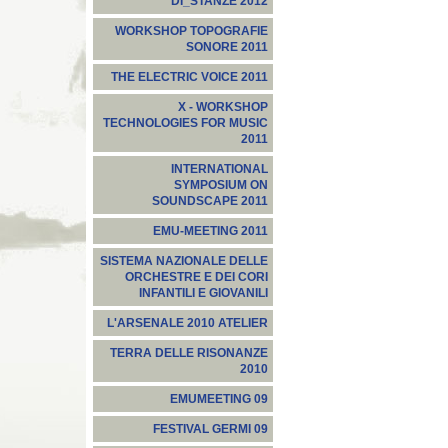
DI_STANZE 2012
WORKSHOP TOPOGRAFIE
SONORE 2011
THE ELECTRIC VOICE 2011
X - WORKSHOP
TECHNOLOGIES FOR MUSIC
2011
INTERNATIONAL
SYMPOSIUM ON
SOUNDSCAPE 2011
EMU-MEETING 2011
SISTEMA NAZIONALE DELLE
ORCHESTRE E DEI CORI
INFANTILI E GIOVANILI
L'ARSENALE 2010 ATELIER
TERRA DELLE RISONANZE
2010
EMUMEETING 09
FESTIVAL GERMI 09