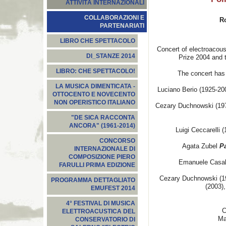
ATTIVITÀ INTERNAZIONALI
COLLABORAZIONI E
R
PARTENARIATI
LIBRO CHE SPETTACOLO
Concert of electroacou
DI_STANZE 2014
Prize 2004 and 
LIBRO: CHE SPETTACOLO!
The concert has
LA MUSICA DIMENTICATA -
Luciano Berio (1925-2
OTTOCENTO E NOVECENTO
NON OPERISTICO ITALIANO
Cezary Duchnowski (19
"DE SICA RACCONTA
ANCORA" (1961-2014)
Luigi Ceccarelli (
CONCORSO
Agata Zubel
P
INTERNAZIONALE DI
COMPOSIZIONE PIERO
Emanuele Casal
FARULLI PRIMA EDIZIONE
Cezary Duchnowski (1
PROGRAMMA DETTAGLIATO
(2003)
EMUFEST 2014
4° FESTIVAL DI MUSICA
C
ELETTROACUSTICA DEL
Ma
CONSERVATORIO DI