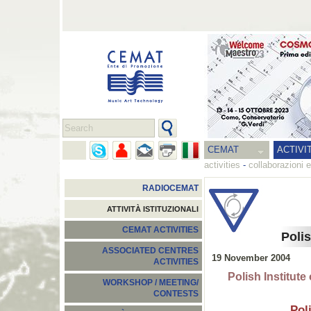
CEMAT
ACTIVI
activities
-
collaborazioni e
RADIOCEMAT
ATTIVITÀ ISTITUZIONALI
CEMAT ACTIVITIES
Polis
ASSOCIATED CENTRES
19 November 2004
ACTIVITIES
Polish Institu
WORKSHOP / MEETING/
CONTESTS
Pol