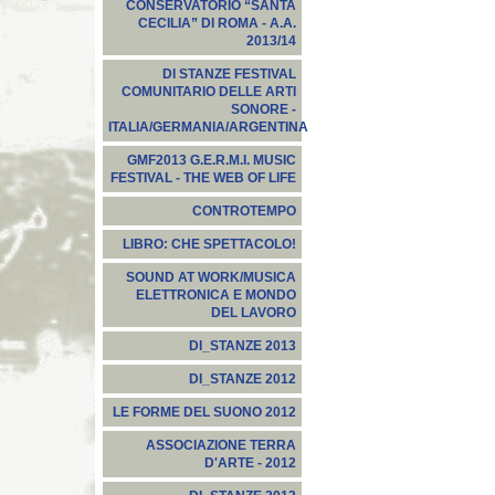
CONSERVATORIO “SANTA
CECILIA” DI ROMA - A.A.
2013/14
DI STANZE FESTIVAL
COMUNITARIO DELLE ARTI
SONORE -
ITALIA/GERMANIA/ARGENTINA
GMF2013 G.E.R.M.I. MUSIC
FESTIVAL - THE WEB OF LIFE
CONTROTEMPO
LIBRO: CHE SPETTACOLO!
SOUND AT WORK/MUSICA
ELETTRONICA E MONDO
DEL LAVORO
DI_STANZE 2013
DI_STANZE 2012
LE FORME DEL SUONO 2012
ASSOCIAZIONE TERRA
D'ARTE - 2012