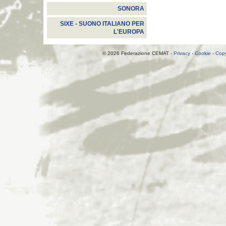
SONORA
SIXE - SUONO ITALIANO PER
L'EUROPA
© 2026 Federazione CEMAT -
Privacy
-
Cookie
-
Copy