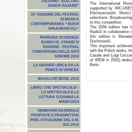
SALERNO "ELECTRIC
The International Ros
SHOCK HAZARD"
supported by IMC-UNES
Electroacoustic Music)
35° EDIZIONE DEL FESTIVAL
selections. Broadcasting
DI MUSICA
to this competition.
CONTEMPORANEA “ NUOVI
The 2004 edition has 
SPAZI MUSICALI “
Radio3 in collaboratio
this edition is Mona
PROROGA SCADENZA
Duchnowski.
BANDO DI_STANZE IV
This important achievem
EDIZIONE - FESTIVAL
with the Polish works, t
COMUNITARIO DELLE ARTI
Casale and Luigi Ceccare
SONORE 2014
of IREM in 2002) dedic
Berio.
LA GRANDE LIRICA DA LA
FENICE DI VENEZIA
MAXXI LIVE MUSIC 2014
LIBRO: CHE SPETTACOLO! -
LO SPETTACOLO E LA
LETTURA SI DANNO LA
MANO 2014
SEMINARIO NAZIONALE
PROPOSTE E PROSPETTIVE
PERL'ATTUAZIONE DEL D.M.
8/11 2014