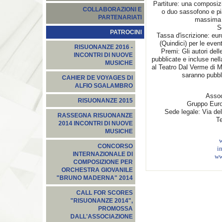
Partiture: una composizi
COLLABORAZIONI E
o duo sassofono e pia
PARTENARIATI
massima d
S
PATROCINI
Tassa d'iscrizione: eur
(Quindici) per le even
RISUONANZE 2016 -
Premi: Gli autori del
INCONTRI DI NUOVE
pubblicate e incluse nell
MUSICHE
al Teatro Dal Verme di M
saranno pubbli
CAHIER DE VOYAGES DI
ALFIO SGALAMBRO
Assoc
RISUONANZE 2015
Gruppo Euro
Sede legale: Via del
RASSEGNA RISUONANZE
T
2014 INCONTRI DI NUOVE
MUSICHE
CONCORSO
i
INTERNAZIONALE DI
ww
COMPOSIZIONE PER
ORCHESTRA GIOVANILE
"BRUNO MADERNA" 2014
CALL FOR SCORES
"RISUONANZE 2014",
PROMOSSA
DALL'ASSOCIAZIONE