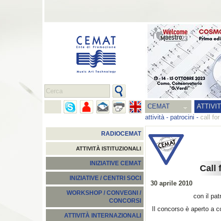
CEMAT
ATTIVI
attività
-
patrocini
-
call fo
RADIOCEMAT
ATTIVITÀ ISTITUZIONALI
INIZIATIVE CEMAT
Call
INIZIATIVE / CENTRI SOCI
30 aprile 2010
WORKSHOP / CONVEGNI /
con il pa
CONCORSI
Il concorso è aperto a co
ATTIVITÀ INTERNAZIONALI