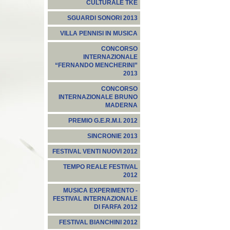
CULTURALE TKE
SGUARDI SONORI 2013
VILLA PENNISI IN MUSICA
CONCORSO
INTERNAZIONALE
“FERNANDO MENCHERINI”
2013
CONCORSO
INTERNAZIONALE BRUNO
MADERNA
PREMIO G.E.R.M.I. 2012
SINCRONIE 2013
FESTIVAL VENTI NUOVI 2012
TEMPO REALE FESTIVAL
2012
MUSICA EXPERIMENTO -
FESTIVAL INTERNAZIONALE
DI FARFA 2012
FESTIVAL BIANCHINI 2012