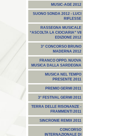
MUSIC-AGE 2012
SUONO SONDA 2012 - LUCI
RIFLESSE
RASSEGNA MUSICALE
“ASCOLTA LA CIOCIARIA” VII
EDIZIONE 2012
3° CONCORSO BRUNO
MADERNA 2012
FRANCO OPPO. NUOVA
MUSICA DALLA SARDEGNA
MUSICA NEL TEMPO
PRESENTE 2011
PREMIO GERMI 2011
3° FESTIVAL GERMI 2011
TERRA DELLE RISONANZE -
FRAMMENTI 2011
SINCRONIE REMIX 2011
CONCORSO
INTERNAZIONALE DI