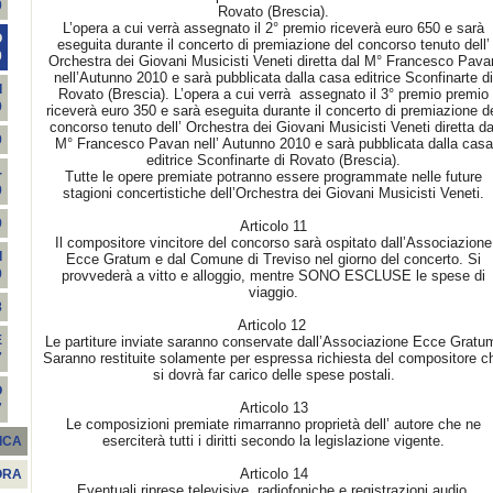
0
Rovato (Brescia).
L’opera a cui verrà assegnato il 2° premio riceverà euro 650 e sarà
O
eseguita durante il concerto di premiazione del concorso tenuto dell’
0
Orchestra dei Giovani Musicisti Veneti diretta dal M° Francesco Pava
nell’Autunno 2010 e sarà pubblicata dalla casa editrice Sconfinarte di
I
Rovato (Brescia). L’opera a cui verrà assegnato il 3° premio premio
9
riceverà euro 350 e sarà eseguita durante il concerto di premiazione d
concorso tenuto dell’ Orchestra dei Giovani Musicisti Veneti diretta da
9
M° Francesco Pavan nell’ Autunno 2010 e sarà pubblicata dalla casa
editrice Sconfinarte di Rovato (Brescia).
-
Tutte le opere premiate potranno essere programmate nelle future
9
stagioni concertistiche dell’Orchestra dei Giovani Musicisti Veneti.
9
Articolo 11
Il compositore vincitore del concorso sarà ospitato dall’Associazione
I
Ecce Gratum e dal Comune di Treviso nel giorno del concerto. Si
9
provvederà a vitto e alloggio, mentre SONO ESCLUSE le spese di
viaggio.
8
Articolo 12
E
Le partiture inviate saranno conservate dall’Associazione Ecce Gratu
Saranno restituite solamente per espressa richiesta del compositore c
7
si dovrà far carico delle spese postali.
O
Articolo 13
7
Le composizioni premiate rimarranno proprietà dell’ autore che ne
eserciterà tutti i diritti secondo la legislazione vigente.
ICA
Articolo 14
ORA
Eventuali riprese televisive, radiofoniche e registrazioni audio,