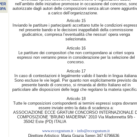
nell’ambito delle iniziative promosse in occasione del concorso, son
PER
autorizzate dagli autori delle composizioni senza alcun onere aggiunti
OPA
a carico dell’organizzazione.
Articolo 15
Inviando le partiture i partecipanti accettano tutte le condizioni espres
nel presente bando e le decisioni inappellabili della commissione
giudicatrice, compresa l’eventualità che nessun’ opera venga
selezionata.
Articolo 16
Le partiture dei compositori che non corrispondano ai criteri sopra
espressi non verranno prese in considerazione per la selezione del
concorso.
Articolo 17
In caso di contestazioni è legalmente valido il bando in lingua italiana
Sono escluse le vie legali. Per quanto non esplicitamente previsto da
presente bando di concorso, si rimanda al diritto Italiano ed in
particolare alle disposizioni delle leggi che regolano la materia specific
Articolo 18
Tutte le composizioni corrispondenti ai termini espressi sopra dovran
essere inviate entro la data di scadenza a:
ASSOCIAZIONE ECCE GRATUM CONCORSO INTERNAZIONALE D
COMPOSIZIONE “BRUNO MADERNA” 2010 Via Madonnetta 9/b -
35042 Este (PD) ITALIA
-
www.eccegratum.it
info@eccegratum.it
Direttore Artistico: Maria Grazia Seren 347 6796636