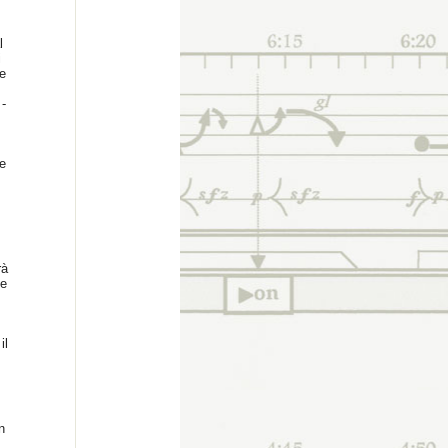
l
i
ne
 -
e
à
te
il
n