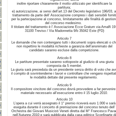
0
inoltre riportare chiaramente il motto utilizzato per identificare la
partitura;
E
e) autorizzazione, ai sensi dell’art.13 del Decreto legislativo 196/03, a
E
trattamento da parte dell’ Associazione compresi i dati sensibili fornit
per la partecipazione al concorso, limitatamente alle finalità di gestio
O
del concorso medesimo.
Il titolare del trattamento è l’ Associazione Ecce Gratum via Amalfi 19
1
31100 Treviso / Via Madonnetta 9/b 35042 Este (PD)
E
Articolo 7
1
Le domande che non contengano tutti i documenti sopra elencati o ch
non rispettino le modalità richieste a garanzia dell’anonimato del
1
candidato saranno escluse dalla competizione.
0
Articolo 8
Le partiture presentate saranno sottoposte al giudizio di una giuria
O
composta da 5 membri.
0
La giuria sarà presieduta da un presidente senza diritto di voto che avr
il compito di sovrintenderne i lavori e controllare che vengano rispetta
I
le modalità dettate dal presente regolamento.
0
Articolo 9
L
Il compositore vincitore del concorso dovrà provvedere a far pervenire 
0
materiale necessario all’esecuzione entro il 15 luglio 2010.
0
Articolo 10
L’opera a cui verrà assegnato il 1° premio riceverà euro 1.000 e sarà
0
eseguita durante il concerto di premiazione del concorso tenuto dell’
Orchestra dei Giovani Musicisti Veneti diretta dal M° Francesco Pava
I
nell’Autunno 2010 e sarà pubblicata dalla casa editrice Sconfinarte di