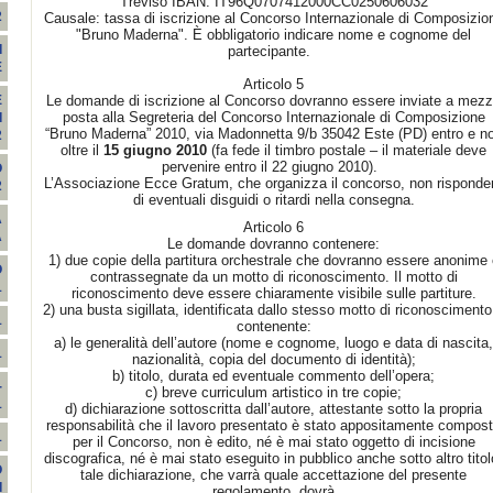
Treviso IBAN: IT96Q0707412000CC0250606032
2
Causale: tassa di iscrizione al Concorso Internazionale di Composizio
"Bruno Maderna". È obbligatorio indicare nome e cognome del
I
partecipante.
E
Articolo 5
Le domande di iscrizione al Concorso dovranno essere inviate a mez
E
posta alla Segreteria del Concorso Internazionale di Composizione
I
“Bruno Maderna” 2010, via Madonnetta 9/b 35042 Este (PD) entro e n
2
oltre il
15 giugno 2010
(fa fede il timbro postale – il materiale deve
pervenire entro il 22 giugno 2010).
O
L’Associazione Ecce Gratum, che organizza il concorso, non risponder
2
di eventuali disguidi o ritardi nella consegna.
A
Articolo 6
A
Le domande dovranno contenere:
1) due copie della partitura orchestrale che dovranno essere anonime 
O
contrassegnate da un motto di riconoscimento. Il motto di
1
riconoscimento deve essere chiaramente visibile sulle partiture.
2) una busta sigillata, identificata dallo stesso motto di riconoscimento
1
contenente:
a) le generalità dell’autore (nome e cognome, luogo e data di nascita,
1
nazionalità, copia del documento di identità);
b) titolo, durata ed eventuale commento dell’opera;
-
c) breve curriculum artistico in tre copie;
1
d) dichiarazione sottoscritta dall’autore, attestante sotto la propria
responsabilità che il lavoro presentato è stato appositamente compos
1
per il Concorso, non è edito, né è mai stato oggetto di incisione
discografica, né è mai stato eseguito in pubblico anche sotto altro titol
O
tale dichiarazione, che varrà quale accettazione del presente
I
regolamento, dovrà