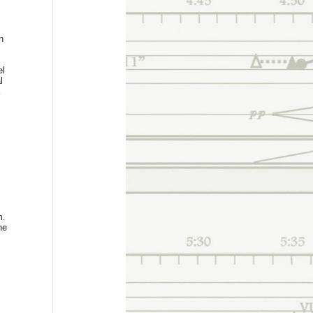
n
el
l
m.
he