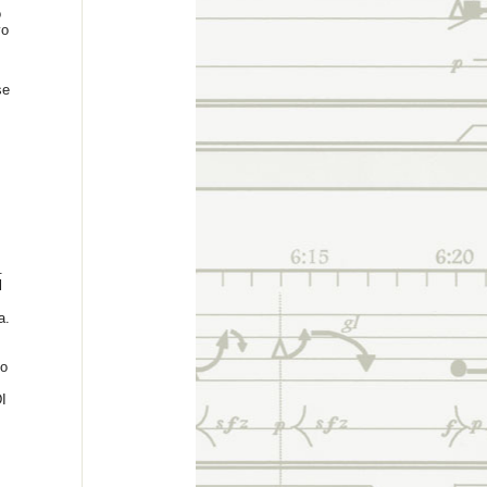
o
vo
se
.
l
a.
no
I