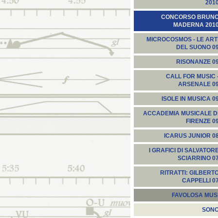
201
CONCORSO BRUN
MADERNA 201
MICROCOSMOS - LE ART
DEL SUONO 0
RISONANZE 0
CALL FOR MUSIC 
ARSENALE 0
ISOLE IN MUSICA 0
ACCADEMIA MUSICALE D
FIRENZE 0
ICARUS JUNIOR 0
I GRAFICI DI SALVATOR
SCIARRINO 0
RITRATTI: GILBERT
CAPPELLI 0
FAVOLOSA MUS
SON