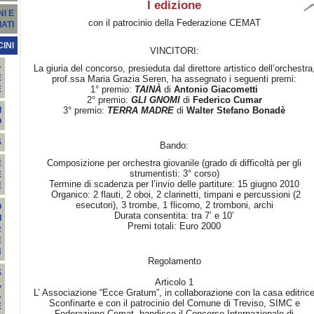
I edizione
I E
con il patrocinio della Federazione CEMAT
ATI
INI
VINCITORI:
-
La giuria del concorso, presieduta dal direttore artistico dell’orchestra
E
prof.ssa Maria Grazia Seren, ha assegnato i seguenti premi:
1° premio:
TAINÀ
di
Antonio Giacometti
E
2° premio:
GLI GNOMI
di
Federico Cumar
3° premio:
TERRA MADRE
di
Walter Stefano Bonadè
I
O
5
Bando:
Composizione per orchestra giovanile (grado di difficoltà per gli
E
strumentisti: 3° corso)
E
Termine di scadenza per l’invio delle partiture: 15 giugno 2010
E
Organico: 2 flauti, 2 oboi, 2 clarinetti, timpani e percussioni (2
esecutori), 3 trombe, 1 flicorno, 2 tromboni, archi
O
Durata consentita: tra 7’ e 10’
I
Premi totali: Euro 2000
R
E
4
Regolamento
S
Articolo 1
,
L’ Associazione “Ecce Gratum”, in collaborazione con la casa editric
A
Sconfinarte e con il patrocinio del Comune di Treviso, SIMC e
E
Federazione Cemat, bandisce il Concorso Internazionale di