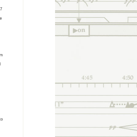
 7
re
um
l
to