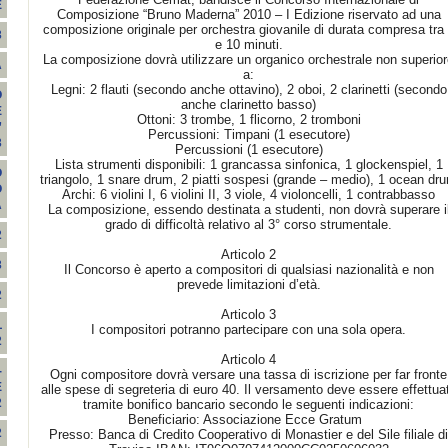
E
Composizione “Bruno Maderna” 2010 – I Edizione riservato ad una
composizione originale per orchestra giovanile di durata compresa tra
3
e 10 minuti.
La composizione dovrà utilizzare un organico orchestrale non superio
A
a:
Legni: 2 flauti (secondo anche ottavino), 2 oboi, 2 clarinetti (secondo
O
anche clarinetto basso)
E
Ottoni: 3 trombe, 1 flicorno, 2 tromboni
”
Percussioni: Timpani (1 esecutore)
3
Percussioni (1 esecutore)
Lista strumenti disponibili: 1 grancassa sinfonica, 1 glockenspiel, 1
O
triangolo, 1 snare drum, 2 piatti sospesi (grande – medio), 1 ocean dr
O
Archi: 6 violini I, 6 violini II, 3 viole, 4 violoncelli, 1 contrabbasso
A
La composizione, essendo destinata a studenti, non dovrà superare i
grado di difficoltà relativo al 3° corso strumentale.
2
Articolo 2
3
Il Concorso è aperto a compositori di qualsiasi nazionalità e non
prevede limitazioni d’età.
2
Articolo 3
L
I compositori potranno partecipare con una sola opera.
2
Articolo 4
-
Ogni compositore dovrà versare una tassa di iscrizione per far fronte
E
alle spese di segreteria di euro 40. Il versamento deve essere effettua
2
tramite bonifico bancario secondo le seguenti indicazioni:
Beneficiario: Associazione Ecce Gratum
2
Presso: Banca di Credito Cooperativo di Monastier e del Sile filiale di