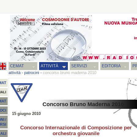
CEMAT
ATTIVITÀ
SERVIZI
EDITORIA
PR
attività
-
patrocini
-
concorso bruno maderna 2010
MAT
NALI
EMAT
Concorso Bruno Maderna 2010
SOCI
15 giugno 2010
I /
RSI
Concorso Internazionale di Composizione per
orchestra giovanile
ALI