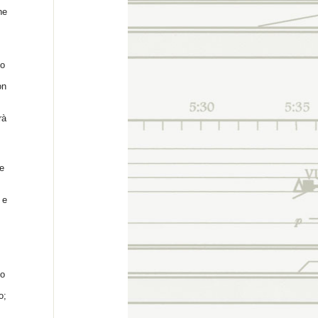
ne
zo
on
à
e
 e
to
o;