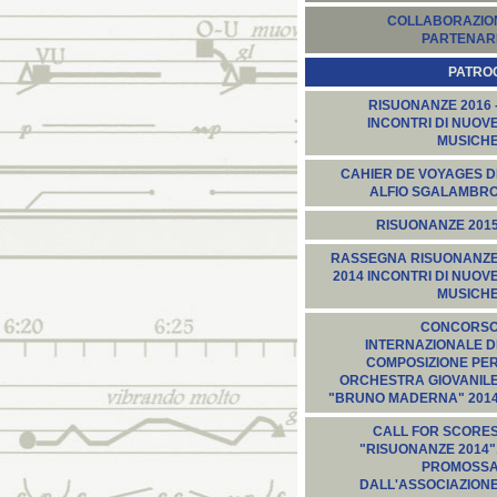
COLLABORAZION
PARTENARI
PATROC
RISUONANZE 2016 
INCONTRI DI NUOV
MUSICH
CAHIER DE VOYAGES D
ALFIO SGALAMBR
RISUONANZE 201
RASSEGNA RISUONANZ
2014 INCONTRI DI NUOV
MUSICH
CONCORS
INTERNAZIONALE D
COMPOSIZIONE PE
ORCHESTRA GIOVANIL
"BRUNO MADERNA" 201
CALL FOR SCORE
"RISUONANZE 2014"
PROMOSS
DALL'ASSOCIAZION