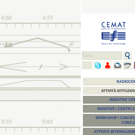
RADIOCE
ATTIVITÀ ISTITUZIO
INIZIATIVE C
INIZIATIVE / CENTRI 
WORKSHOP / CONVEGN
CONCO
ATTIVITÀ INTERNAZION