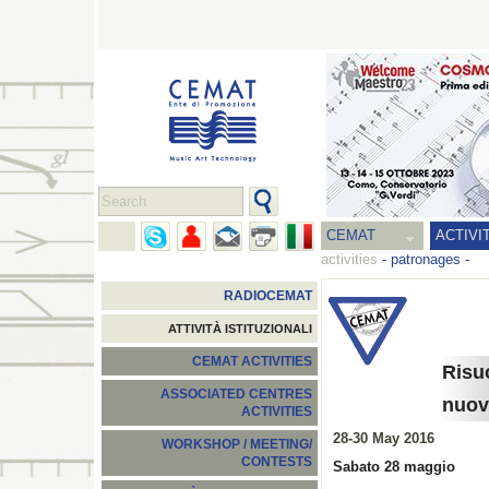
CEMAT
ACTIVI
activities
-
patronages
-
RADIOCEMAT
ATTIVITÀ ISTITUZIONALI
CEMAT ACTIVITIES
Risuo
ASSOCIATED CENTRES
nuov
ACTIVITIES
28-30 May 2016
WORKSHOP / MEETING/
CONTESTS
Sabato 28 maggio