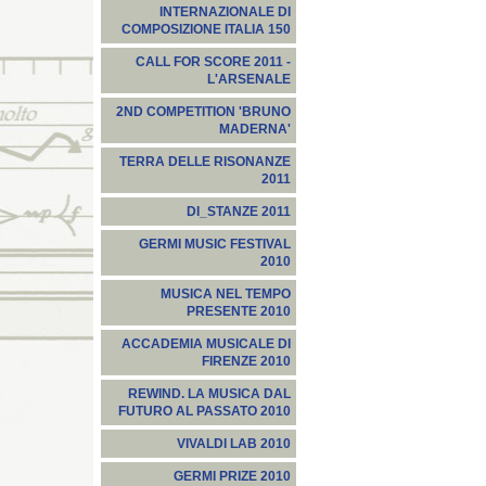
INTERNAZIONALE DI
COMPOSIZIONE ITALIA 150
CALL FOR SCORE 2011 -
L'ARSENALE
2ND COMPETITION 'BRUNO
MADERNA'
TERRA DELLE RISONANZE
2011
DI_STANZE 2011
GERMI MUSIC FESTIVAL
2010
MUSICA NEL TEMPO
PRESENTE 2010
ACCADEMIA MUSICALE DI
FIRENZE 2010
REWIND. LA MUSICA DAL
FUTURO AL PASSATO 2010
VIVALDI LAB 2010
GERMI PRIZE 2010