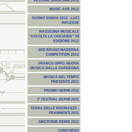
FESTIVAL BIANCHINI 2012
MUSIC-AGE 2012
SUONO SONDA 2012 - LUCI
RIFLESSE
RASSEGNA MUSICALE
“ASCOLTA LA CIOCIARIA” VII
EDIZIONE 2012
3RD BRUNO MADERNA
COMPETITION 2012
FRANCO OPPO. NUOVA
MUSICA DALLA SARDEGNA
MUSICA NEL TEMPO
PRESENTE 2011
PREMIO GERMI 2011
3° FESTIVAL GERMI 2011
TERRA DELLE RISONANZE -
FRAMMENTI 2011
SINCRONIE REMIX 2011
CONCORSO