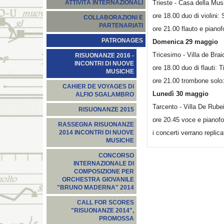
Trieste - Casa della Mus
ATTIVITÀ INTERNAZIONALI
ore 18.00 duo di violini:
COLLABORAZIONI E
PARTENARIATI
ore 21.00 flauto e pian
PATRONAGES
Domenica 29 maggio
Tricesimo - Villa de Brai
RISUONANZE 2016 -
INCONTRI DI NUOVE
ore 18.00 duo di flauti: 
MUSICHE
ore 21.00 trombone sol
CAHIER DE VOYAGES DI
Lunedì 30 maggio
ALFIO SGALAMBRO
Tarcento - Villa De Rubei
RISUONANZE 2015
ore 20.45 voce e pianof
RASSEGNA RISUONANZE
i concerti verrano replic
2014 INCONTRI DI NUOVE
MUSICHE
CONCORSO
INTERNAZIONALE DI
COMPOSIZIONE PER
ORCHESTRA GIOVANILE
"BRUNO MADERNA" 2014
CALL FOR SCORES
"RISUONANZE 2014",
PROMOSSA