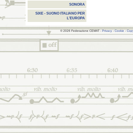
SONORA
SIXE - SUONO ITALIANO PER
L'EUROPA
© 2026 Federazione CEMAT -
Privacy
-
Cookie
-
Copy