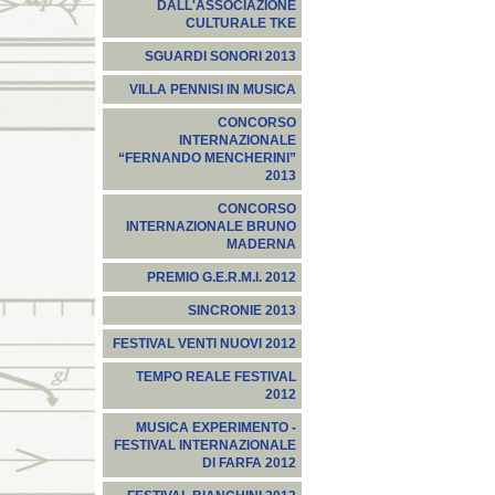
DALL'ASSOCIAZIONE
CULTURALE TKE
SGUARDI SONORI 2013
VILLA PENNISI IN MUSICA
CONCORSO
INTERNAZIONALE
“FERNANDO MENCHERINI”
2013
CONCORSO
INTERNAZIONALE BRUNO
MADERNA
PREMIO G.E.R.M.I. 2012
SINCRONIE 2013
FESTIVAL VENTI NUOVI 2012
TEMPO REALE FESTIVAL
2012
MUSICA EXPERIMENTO -
FESTIVAL INTERNAZIONALE
DI FARFA 2012