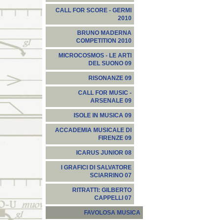
CALL FOR SCORE - GERMI
2010
BRUNO MADERNA
COMPETITION 2010
MICROCOSMOS - LE ARTI
DEL SUONO 09
RISONANZE 09
CALL FOR MUSIC -
ARSENALE 09
ISOLE IN MUSICA 09
ACCADEMIA MUSICALE DI
FIRENZE 09
ICARUS JUNIOR 08
I GRAFICI DI SALVATORE
SCIARRINO 07
RITRATTI: GILBERTO
CAPPELLI 07
FAVOLOSA MUSICA