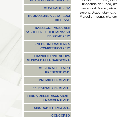
FESTIVAL BIANCHINI 2012
Cunegonda de Cicco,
pi
Giovanni di Mauro,
oboe
MUSIC-AGE 2012
Serena Drago,
clarinetto
SUONO SONDA 2012 - LUCI
Marcello Inserra,
pianofo
RIFLESSE
RASSEGNA MUSICALE
“ASCOLTA LA CIOCIARIA” VII
EDIZIONE 2012
3RD BRUNO MADERNA
COMPETITION 2012
FRANCO OPPO. NUOVA
MUSICA DALLA SARDEGNA
MUSICA NEL TEMPO
PRESENTE 2011
PREMIO GERMI 2011
3° FESTIVAL GERMI 2011
TERRA DELLE RISONANZE -
FRAMMENTI 2011
SINCRONIE REMIX 2011
CONCORSO