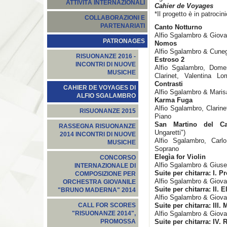
ATTIVITÀ INTERNAZIONALI
Cahier de Voyages
*Il progetto è in patroc
COLLABORAZIONI E
PARTENARIATI
Canto Notturno
Alfio Sgalambro & Giova
PATRONAGES
Nomos
Alfio Sgalambro & Cune
RISUONANZE 2016 -
Estroso 2
INCONTRI DI NUOVE
Alfio Sgalambro, Domen
MUSICHE
Clarinet, Valentina 
Contrasti
CAHIER DE VOYAGES DI
Alfio Sgalambro & Maris
ALFIO SGALAMBRO
Karma Fuga
Alfio Sgalambro, Clarin
RISUONANZE 2015
Piano
San Martino del Ca
RASSEGNA RISUONANZE
Ungaretti")
2014 INCONTRI DI NUOVE
Alfio Sgalambro, Carl
MUSICHE
Soprano
Elegìa for Violin
CONCORSO
Alfio Sgalambro & Giusep
INTERNAZIONALE DI
Suite per chitarra: I. P
COMPOSIZIONE PER
Alfio Sgalambro & Giova
ORCHESTRA GIOVANILE
Suite per chitarra: II. E
"BRUNO MADERNA" 2014
Alfio Sgalambro & Giova
Suite per chitarra: III.
CALL FOR SCORES
Alfio Sgalambro & Giova
"RISUONANZE 2014",
Suite per chitarra: IV.
PROMOSSA