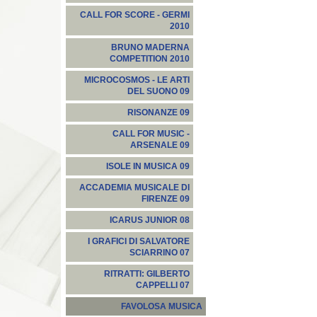
CALL FOR SCORE - GERMI
2010
BRUNO MADERNA
COMPETITION 2010
MICROCOSMOS - LE ARTI
DEL SUONO 09
RISONANZE 09
CALL FOR MUSIC -
ARSENALE 09
ISOLE IN MUSICA 09
ACCADEMIA MUSICALE DI
FIRENZE 09
ICARUS JUNIOR 08
I GRAFICI DI SALVATORE
SCIARRINO 07
RITRATTI: GILBERTO
CAPPELLI 07
FAVOLOSA MUSICA