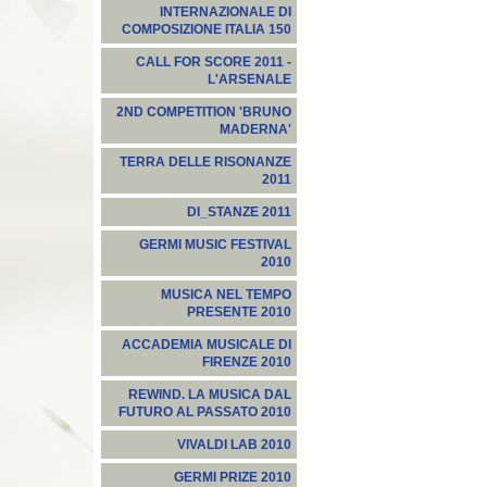
INTERNAZIONALE DI
COMPOSIZIONE ITALIA 150
CALL FOR SCORE 2011 -
L'ARSENALE
2ND COMPETITION 'BRUNO
MADERNA'
TERRA DELLE RISONANZE
2011
DI_STANZE 2011
GERMI MUSIC FESTIVAL
2010
MUSICA NEL TEMPO
PRESENTE 2010
ACCADEMIA MUSICALE DI
FIRENZE 2010
REWIND. LA MUSICA DAL
FUTURO AL PASSATO 2010
VIVALDI LAB 2010
GERMI PRIZE 2010