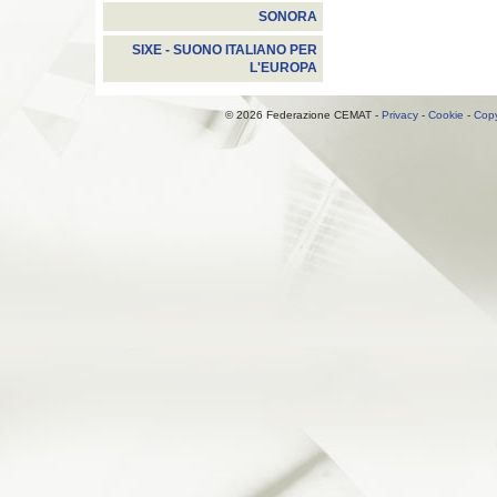
SONORA
SIXE - SUONO ITALIANO PER
L'EUROPA
© 2026 Federazione CEMAT -
Privacy
-
Cookie
-
Copy