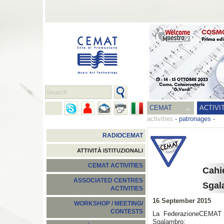
CEMAT
ACTIVI
activities
-
patronages
-
RADIOCEMAT
ATTIVITÀ ISTITUZIONALI
CEMAT ACTIVITIES
Cahi
ASSOCIATED CENTRES
Sgal
ACTIVITIES
16 September 2015
WORKSHOP / MEETING/
CONTESTS
La FederazioneCEMAT è 
Sgalambro: