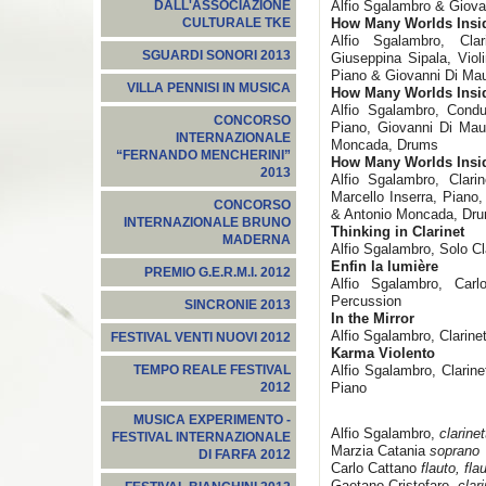
Alfio Sgalambro & Giova
DALL'ASSOCIAZIONE
How Many Worlds Insid
CULTURALE TKE
Alfio Sgalambro, Cla
SGUARDI SONORI 2013
Giuseppina Sipala, Viol
Piano & Giovanni Di Ma
VILLA PENNISI IN MUSICA
How Many Worlds Inside
Alfio Sgalambro, Conduc
CONCORSO
Piano, Giovanni Di Mau
INTERNAZIONALE
Moncada, Drums
“FERNANDO MENCHERINI”
How Many Worlds Inside
2013
Alfio Sgalambro, Clar
Marcello Inserra, Piano,
CONCORSO
& Antonio Moncada, Dr
INTERNAZIONALE BRUNO
Thinking in Clarinet
MADERNA
Alfio Sgalambro, Solo Cl
Enfin la lumière
PREMIO G.E.R.M.I. 2012
Alfio Sgalambro, Car
Percussion
SINCRONIE 2013
In the Mirror
Alfio Sgalambro, Clarin
FESTIVAL VENTI NUOVI 2012
Karma Violento
Alfio Sgalambro, Clarin
TEMPO REALE FESTIVAL
Piano
2012
MUSICA EXPERIMENTO -
Alfio Sgalambro,
clarinet
FESTIVAL INTERNAZIONALE
Marzia Catania
soprano
DI FARFA 2012
Carlo Cattano
flauto, fla
Gaetano Cristofaro,
clar