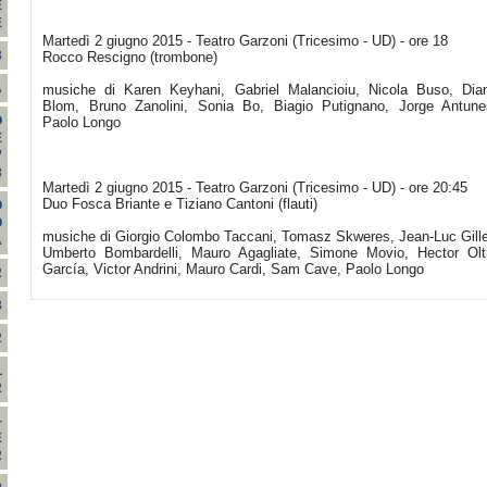
E
E
Martedì 2 giugno 2015 - Teatro Garzoni (Tricesimo - UD) - ore 18
3
Rocco Rescigno (trombone)
A
musiche di Karen Keyhani, Gabriel Malancioiu, Nicola Buso, Dia
Blom, Bruno Zanolini, Sonia Bo, Biagio Putignano, Jorge Antune
O
Paolo Longo
E
”
3
Martedì 2 giugno 2015 - Teatro Garzoni (Tricesimo - UD) - ore 20:45
Duo Fosca Briante e Tiziano Cantoni (flauti)
O
O
musiche di Giorgio Colombo Taccani, Tomasz Skweres, Jean-Luc Gille
A
Umberto Bombardelli, Mauro Agagliate, Simone Movio, Hector Olt
García, Victor Andrini, Mauro Cardi, Sam Cave, Paolo Longo
2
3
2
L
2
-
E
2