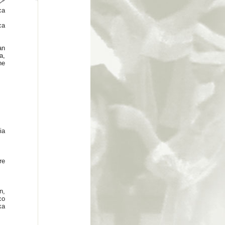
ca
ca
an
a,
ne
ia
re
n,
co
ka