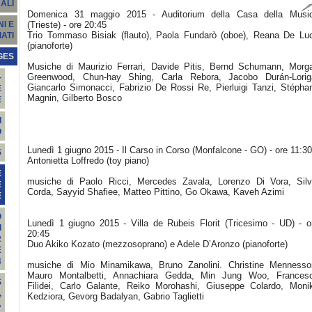
ALI
Domenica 31 maggio 2015 - Auditorium della Casa della Musi
(Trieste) - ore 20:45
I E
Trio Tommaso Bisiak (flauto), Paola Fundarò (oboe), Reana De Lu
ATI
(pianoforte)
GES
Musiche di Maurizio Ferrari, Davide Pitis, Bernd Schumann, Morg
Greenwood, Chun-hay Shing, Carla Rebora, Jacobo Durán-Lorig
-
Giancarlo Simonacci, Fabrizio De Rossi Re, Pierluigi Tanzi, Stépha
E
Magnin, Gilberto Bosco
E
I
O
Lunedì 1 giugno 2015 - Il Carso in Corso (Monfalcone - GO) - ore 11:30
5
Antonietta Loffredo (toy piano)
E
musiche di Paolo Ricci, Mercedes Zavala, Lorenzo Di Vora, Silv
E
Corda, Sayyid Shafiee, Matteo Pittino, Go Okawa, Kaveh Azimi
E
O
Lunedì 1 giugno 2015 - Villa de Rubeis Florit (Tricesimo - UD) - o
I
20:45
R
Duo Akiko Kozato (mezzosoprano) e Adele D’Aronzo (pianoforte)
E
4
musiche di Mio Minamikawa, Bruno Zanolini. Christine Mennesso
Mauro Montalbetti, Annachiara Gedda, Min Jung Woo, Frances
S
Filidei, Carlo Galante, Reiko Morohashi, Giuseppe Colardo, Moni
,
Kedziora, Gevorg Badalyan, Gabrio Taglietti
A