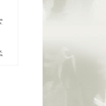
na
s,
t,
ra