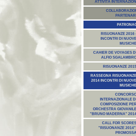
ATTIVITÀ INTERNAZION
COLLABORAZION
PARTENARI
PATRONA
RISUONANZE 2016 
INCONTRI DI NUOV
MUSICH
CAHIER DE VOYAGES D
ALFIO SGALAMBR
RISUONANZE 201
RASSEGNA RISUONANZ
2014 INCONTRI DI NUOV
MUSICH
CONCORS
INTERNAZIONALE D
COMPOSIZIONE PE
ORCHESTRA GIOVANIL
"BRUNO MADERNA" 201
CALL FOR SCORE
"RISUONANZE 2014"
PROMOSS