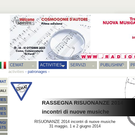
CEMAT
ACTIVITIES
SERVIZI
PUBLISHING
P
activities
-
patronages
-
MAT
NALI
IES
RASSEGNA RISUONANZE 2014
RES
incontri di nuove musiche
TIES
RISUONANZE 2014 incontri di nuove musiche
NG/
31 maggio, 1 e 2 giugno 2014
STS