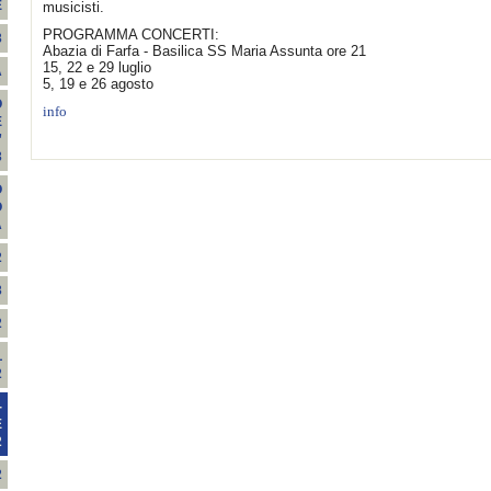
E
musicisti.
PROGRAMMA CONCERTI:
3
Abazia di Farfa - Basilica SS Maria Assunta ore 21
15, 22 e 29 luglio
A
5, 19 e 26 agosto
O
info
E
”
3
O
O
A
2
3
2
L
2
-
E
2
2