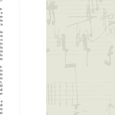
e-
 e
he
la
ca
ta
ra
co
to
la
ià
lo
te
e,
to
le
to
n,
00
di
er
 e
di
re
ti