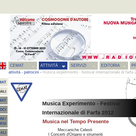
CEMAT
ATTIVITÀ
SERVIZI
EDITORIA
PR
attività
-
patrocini
-
musica experimento - festival internazionale di farfa
MAT
NALI
EMAT
Musica Experimento - Festival
SOCI
Internazionale di Farfa 2012
I /
Musica nel Tempo Presente
RSI
Meccaniche Celesti
ALI
I Concerti d'Organo e strumenti