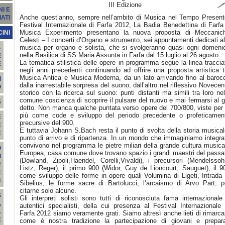
III Edizione
I E
Anche quest’anno, sempre nell’ambito di Musica nel Tempo Present
ATI
Festival Internazionale di Farfa 2012, La Badia Benedettina di Farfa
Musica Experimento presentano la nuova proposta di Meccanic
INI
Celesti – I concerti d’Organo e strumento, sei appuntamenti dedicati al
musica per organo e solista, che si svolgeranno quasi ogni domeni
-
nella Basilica di SS Maria Assunta in Farfa dal 15 luglio al 26 agosto.
E
La tematica stilistica delle opere in programma segue la linea traccia
E
negli anni precedenti continuando ad offrire una proposta artistica t
Musica Antica e Musica Moderna, da un lato arrivando fino al baroc
I
dalla inarrestabile sorpresa del suono, dall’altro nel riflessivo Novecen
O
storico con la ricerca sul suono: punti distanti ma simili tra loro nel
comune coscienza di scoprire il pulsare del nuovo e mai fermarsi al g
5
detto. Non manca qualche puntata verso opere del 700/800, viste per 
più come code e sviluppo del periodo precedente o profeticamen
E
precursive del 900.
E
E tuttavia Johann S.Bach resta il punto di svolta della storia musical
E
punto di arrivo e di ripartenza. In un mondo che immaginiamo integra
convivono nel programma le pietre miliari della grande cultura musica
O
Europea, casa comune dove trovano spazio i grandi maestri del passa
I
(Dowland, Zipoli,Haendel, Corelli,Vivaldi), i precursori (Mendelssoh
R
Listz, Reger), il primo 900 (Widor, Guy de Lioncourt, Sauguet), il 9
E
come sviluppo delle forme in opere quali Volumina di Ligeti, Intrada 
4
Sibelius, le forme sacre di Bartolucci, l’arcaismo di Arvo Part, p
citarne solo alcune.
S
Gli interpreti solisti sono tutti di riconosciuta fama internazionale
,
autentici specialisti, della cui presenza al Festival Internazionale 
A
Farfa 2012 siamo veramente grati. Siamo altresì anche lieti di rimarca
E
come è nostra tradizione la partecipazione di giovani e prepara