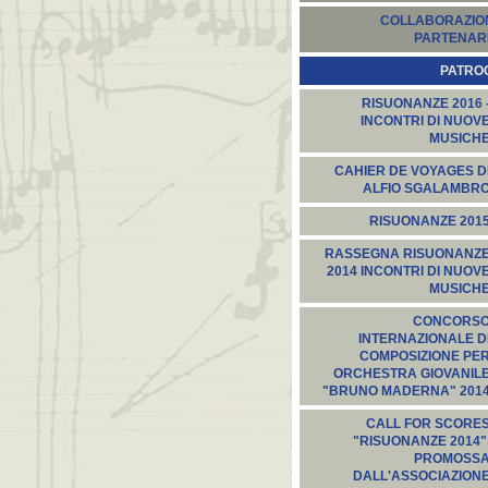
COLLABORAZION
PARTENARI
PATROC
RISUONANZE 2016 
INCONTRI DI NUOV
MUSICH
CAHIER DE VOYAGES D
ALFIO SGALAMBR
RISUONANZE 201
RASSEGNA RISUONANZ
2014 INCONTRI DI NUOV
MUSICH
CONCORS
INTERNAZIONALE D
COMPOSIZIONE PE
ORCHESTRA GIOVANIL
"BRUNO MADERNA" 201
CALL FOR SCORE
"RISUONANZE 2014"
PROMOSS
DALL'ASSOCIAZION