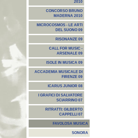
2010
CONCORSO BRUNO
MADERNA 2010
MICROCOSMOS - LE ARTI
DEL SUONO 09
RISONANZE 09
CALL FOR MUSIC -
ARSENALE 09
ISOLE IN MUSICA 09
ACCADEMIA MUSICALE DI
FIRENZE 09
ICARUS JUNIOR 08
I GRAFICI DI SALVATORE
SCIARRINO 07
RITRATTI: GILBERTO
CAPPELLI 07
FAVOLOSA MUSICA
SONORA