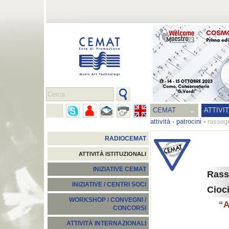
CEMAT
ATTIVI
attività
-
patrocini
-
rassegn
RADIOCEMAT
ATTIVITÀ ISTITUZIONALI
INIZIATIVE CEMAT
Rass
INIZIATIVE / CENTRI SOCI
Cioci
WORKSHOP / CONVEGNI /
“A
CONCORSI
ATTIVITÀ INTERNAZIONALI