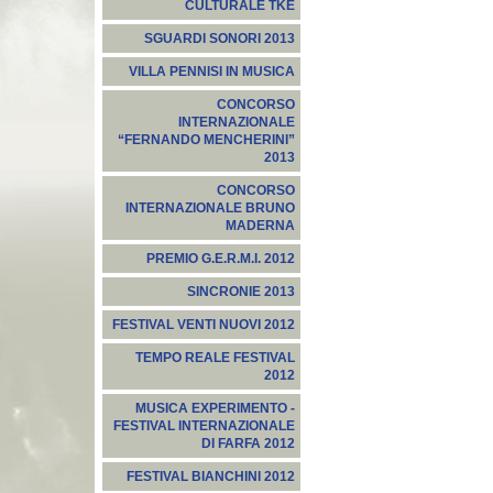
CULTURALE TKE
SGUARDI SONORI 2013
VILLA PENNISI IN MUSICA
CONCORSO
INTERNAZIONALE
“FERNANDO MENCHERINI”
2013
CONCORSO
INTERNAZIONALE BRUNO
MADERNA
PREMIO G.E.R.M.I. 2012
SINCRONIE 2013
FESTIVAL VENTI NUOVI 2012
TEMPO REALE FESTIVAL
2012
MUSICA EXPERIMENTO -
FESTIVAL INTERNAZIONALE
DI FARFA 2012
FESTIVAL BIANCHINI 2012