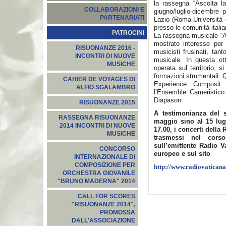
la rassegna “Ascolta la
COLLABORAZIONI E
giugno/luglio-dicembre 
PARTENARIATI
Lazio (Roma-Università de
presso le comunità itali
PATROCINI
La rassegna musicale “As
mostrato interesse per g
RISUONANZE 2016 -
musicisti frusinati, tant
INCONTRI DI NUOVE
musicale. In questa ot
MUSICHE
operata sul territorio, s
formazioni strumentali: 
CAHIER DE VOYAGES DI
Experience Composit
ALFIO SGALAMBRO
l’Ensemble Cameristic
Diapason.
RISUONANZE 2015
A testimonianza del 
RASSEGNA RISUONANZE
maggio sino al 15 lugl
2014 INCONTRI DI NUOVE
17.00, i concerti della
MUSICHE
trasmessi nel cor
sull’emittente Radio 
CONCORSO
europeo e sul sito
INTERNAZIONALE DI
COMPOSIZIONE PER
http://www.radiovaticana
ORCHESTRA GIOVANILE
"BRUNO MADERNA" 2014
CALL FOR SCORES
"RISUONANZE 2014",
PROMOSSA
DALL'ASSOCIAZIONE