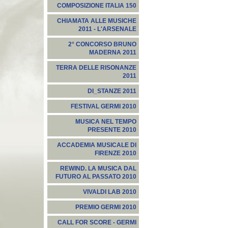
COMPOSIZIONE ITALIA 150
CHIAMATA ALLE MUSICHE
2011 - L'ARSENALE
2° CONCORSO BRUNO
MADERNA 2011
TERRA DELLE RISONANZE
2011
DI_STANZE 2011
FESTIVAL GERMI 2010
MUSICA NEL TEMPO
PRESENTE 2010
ACCADEMIA MUSICALE DI
FIRENZE 2010
REWIND. LA MUSICA DAL
FUTURO AL PASSATO 2010
VIVALDI LAB 2010
PREMIO GERMI 2010
CALL FOR SCORE - GERMI