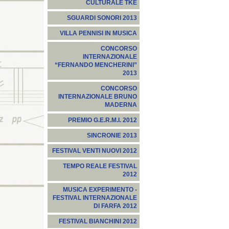
CULTURALE TKE
SGUARDI SONORI 2013
VILLA PENNISI IN MUSICA
CONCORSO
INTERNAZIONALE
“FERNANDO MENCHERINI”
2013
CONCORSO
INTERNAZIONALE BRUNO
MADERNA
PREMIO G.E.R.M.I. 2012
SINCRONIE 2013
FESTIVAL VENTI NUOVI 2012
TEMPO REALE FESTIVAL
2012
MUSICA EXPERIMENTO -
FESTIVAL INTERNAZIONALE
DI FARFA 2012
FESTIVAL BIANCHINI 2012