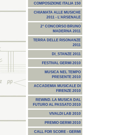
COMPOSIZIONE ITALIA 150
CHIAMATA ALLE MUSICHE
2011 - L'ARSENALE
2° CONCORSO BRUNO
MADERNA 2011
TERRA DELLE RISONANZE
2011
DI_STANZE 2011
FESTIVAL GERMI 2010
MUSICA NEL TEMPO
PRESENTE 2010
ACCADEMIA MUSICALE DI
FIRENZE 2010
REWIND. LA MUSICA DAL
FUTURO AL PASSATO 2010
VIVALDI LAB 2010
PREMIO GERMI 2010
CALL FOR SCORE - GERMI