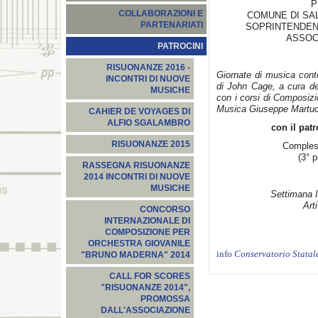
P
COLLABORAZIONI E
COMUNE DI SA
PARTENARIATI
SOPRINTENDENZ
ASSOC
PATROCINI
RISUONANZE 2016 -
Giornate di musica cont
INCONTRI DI NUOVE
di John Cage, a cura de
MUSICHE
con i corsi di Composizi
Musica Giuseppe Martucc
CAHIER DE VOYAGES DI
ALFIO SGALAMBRO
con il pat
RISUONANZE 2015
Comples
(3° 
RASSEGNA RISUONANZE
2014 INCONTRI DI NUOVE
MUSICHE
Settimana It
Art
CONCORSO
INTERNAZIONALE DI
COMPOSIZIONE PER
ORCHESTRA GIOVANILE
info
Conservatorio Statal
"BRUNO MADERNA" 2014
CALL FOR SCORES
"RISUONANZE 2014",
PROMOSSA
DALL'ASSOCIAZIONE