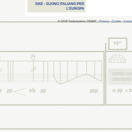
SIXE - SUONO ITALIANO PER
L'EUROPA
© 2026 Federazione CEMAT -
Privacy
-
Cookie
-
Copyr