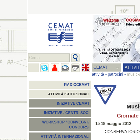
CEMAT
ATTIVI
attività
-
patrocini
-
music-
RADIOCEMAT
ATTIVITÀ ISTITUZIONALI
INIZIATIVE CEMAT
Musi
INIZIATIVE / CENTRI SOCI
Giornate
WORKSHOP / CONVEGNI /
15-18 maggio 2012
CONCORSI
CONSERVATORIO S
ATTIVITÀ INTERNAZIONALI