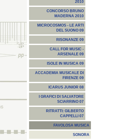
2010
CONCORSO BRUNO
MADERNA 2010
MICROCOSMOS - LE ARTI
DEL SUONO 09
RISONANZE 09
CALL FOR MUSIC -
ARSENALE 09
ISOLE IN MUSICA 09
ACCADEMIA MUSICALE DI
FIRENZE 09
ICARUS JUNIOR 08
I GRAFICI DI SALVATORE
SCIARRINO 07
RITRATTI: GILBERTO
CAPPELLI 07
FAVOLOSA MUSICA
SONORA