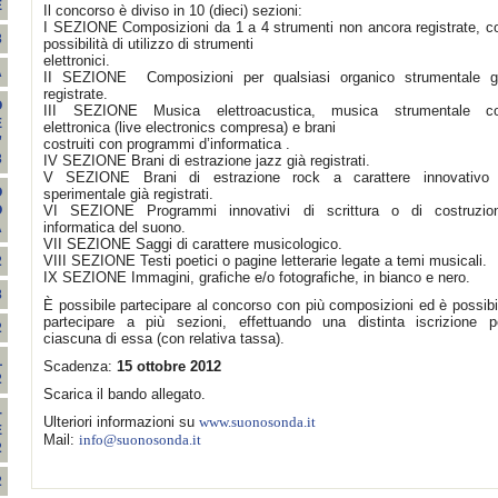
E
Il concorso è diviso in 10 (dieci) sezioni:
I SEZIONE Composizioni da 1 a 4 strumenti non ancora registrate, c
3
possibilità di utilizzo di strumenti
elettronici.
A
II SEZIONE Composizioni per qualsiasi organico strumentale g
registrate.
O
III SEZIONE Musica elettroacustica, musica strumentale c
E
elettronica (live electronics compresa) e brani
”
costruiti con programmi d’informatica .
3
IV SEZIONE Brani di estrazione jazz già registrati.
V SEZIONE Brani di estrazione rock a carattere innovativo
O
sperimentale già registrati.
VI SEZIONE Programmi innovativi di scrittura o di costruzio
O
informatica del suono.
A
VII SEZIONE Saggi di carattere musicologico.
VIII SEZIONE Testi poetici o pagine letterarie legate a temi musicali.
2
IX SEZIONE Immagini, grafiche e/o fotografiche, in bianco e nero.
3
È possibile partecipare al concorso con più composizioni ed è possibi
partecipare a più sezioni, effettuando una distinta iscrizione p
2
ciascuna di essa (con relativa tassa).
L
Scadenza:
15 ottobre 2012
2
Scarica il bando allegato.
-
Ulteriori informazioni su
www.suonosonda.it
E
Mail:
info@suonosonda.it
2
2