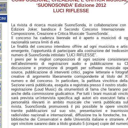
‘SUONOSONDA’ Edizione 2012
I E
LUCI RIFLESSE
ATI
INI
La rivista di ricerca musicale SuonoSonda, in collaborazione con 
-
Edizioni Joker, bandisce il Secondo Concorso Internazionale 
E
Composizione, Creazione e Critica Musicale ‘SuonoSonda’.
E
Il concorso ha cadenza biennale ed è aperto a musicisti di og
nazionalità senza limiti di età.
I
Le finalità del concorso intendono offrire ad ogni musicista e artis
O
emergente, l’opportunità di partecipare alla costruzione del tredicesi
numero di SuonoSonda intitolato “LUCI RIFLESSE”.
5
I premi per le migliori composizioni di ogni sezione consisteran
nell’allestimento di registrazioni audio e pubblicazione su C
E
discussione e promozione di progetti per software musicale op
E
source, pubblicazione di interventi critici, pagine letterarie e fotograf
E
creative di argomento liberamente corrispondente al titolo del XI
numero e del concorso. In particolare, la partitura vincitrice della
O
Sezione verrà pubblicata, eseguita e registrata presso il nostro studio 
I
registrazione (Loud Music) da strumentisti di fama che faranno par
anche della commissione giudicatrice. Per tutti i brani musicali vincito
R
sarà prevista un’intervista specifica agli autori e/o esecutori fatta 
E
personalità rilevanti in ambito musicale che verrà pubblicata sul
4
rivista. SuonoSonda promuoverà il più possibile le opere vincitri
tramite pubblicazioni sul suo sito, presentazioni e trasmissio
S
radio/video nazionali e internazionali, diffusione tra le fonoteche, tra 
,
biblioteche dei Conservatori e delle Università italiane e straniere. 
A
ogni vincitore saranno date a titolo gratuito 5 (cinque) copie del numero
E