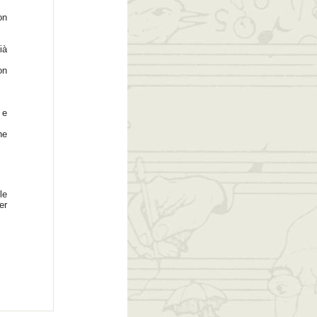
on
ià
on
 e
ne
le
er