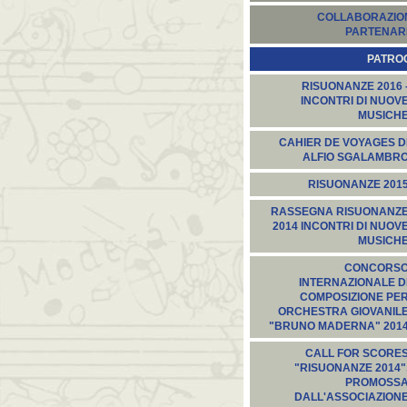
COLLABORAZION
PARTENARI
PATROC
RISUONANZE 2016 
INCONTRI DI NUOV
MUSICH
CAHIER DE VOYAGES D
ALFIO SGALAMBR
RISUONANZE 201
RASSEGNA RISUONANZ
2014 INCONTRI DI NUOV
MUSICH
CONCORS
INTERNAZIONALE D
COMPOSIZIONE PE
ORCHESTRA GIOVANIL
"BRUNO MADERNA" 201
CALL FOR SCORE
"RISUONANZE 2014"
PROMOSS
DALL'ASSOCIAZION