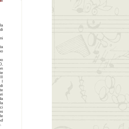
la
di
ni
ta
mo
no
D,
en
ie
II
 I
di
te
ri
da
la
ci
ni
le
Ad
.