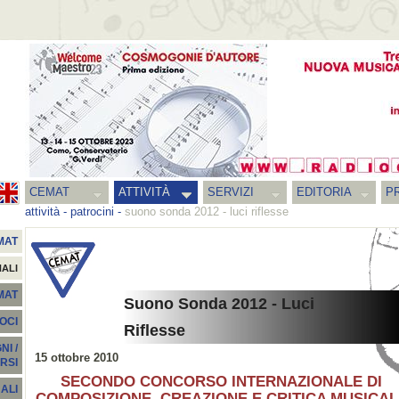
CEMAT
ATTIVITÀ
SERVIZI
EDITORIA
PR
attività
-
patrocini
-
suono sonda 2012 - luci riflesse
MAT
NALI
EMAT
Suono Sonda 2012 - Luci
SOCI
Riflesse
I /
15 ottobre 2010
RSI
SECONDO CONCORSO INTERNAZIONALE DI
ALI
COMPOSIZIONE, CREAZIONE E CRITICA MUSICAL