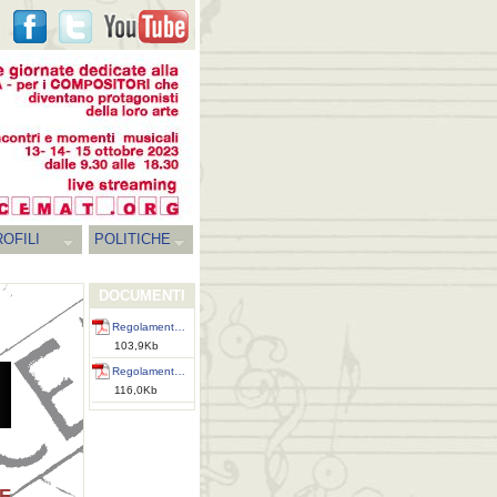
OFILI
POLITICHE
DOCUMENTI
Regolament…
103,9Kb
Regolament…
116,0Kb
E