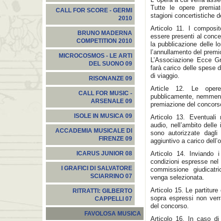
Tutte le opere premia
CALL FOR SCORE - GERMI
stagioni concertistiche d
2010
Articolo 11. I composit
BRUNO MADERNA
essere presenti al conce
COMPETITION 2010
la pubblicazione delle l
l’annullamento del premi
MICROCOSMOS - LE ARTI
L’Associazione Ecce Gr
DEL SUONO 09
farà carico delle spese 
di viaggio.
RISONANZE 09
Article 12. Le opere
CALL FOR MUSIC -
pubblicamente, nemmeno 
ARSENALE 09
premiazione del concorso
ISOLE IN MUSICA 09
Articolo 13. Eventuali r
audio, nell’ambito delle
ACCADEMIA MUSICALE DI
sono autorizzate dagli
FIRENZE 09
aggiuntivo a carico dell’
Articolo 14. Inviando i
ICARUS JUNIOR 08
condizioni espresse nel 
I GRAFICI DI SALVATORE
commissione giudicatri
SCIARRINO 07
venga selezionata.
Articolo 15. Le partiture
RITRATTI: GILBERTO
sopra espressi non verr
CAPPELLI 07
del concorso.
FAVOLOSA MUSICA
Articolo 16. In caso di