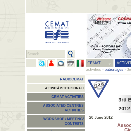
CEMAT
ACTIVI
activities
-
patronages
-
3r
RADIOCEMAT
ATTIVITÀ ISTITUZIONALI
CEMAT ACTIVITIES
3rd 
ASSOCIATED CENTRES
2012
ACTIVITIES
20 June 2012
WORKSHOP / MEETING/
CONTESTS
Asso
Gio