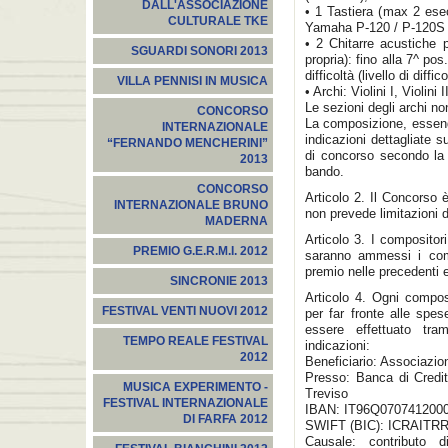
DALL'ASSOCIAZIONE
• 1 Tastiera (max 2 esecu
CULTURALE TKE
Yamaha P-120 / P-120S
• 2 Chitarre acustiche p
SGUARDI SONORI 2013
propria): fino alla 7^ pos
difficoltà (livello di diffi
VILLA PENNISI IN MUSICA
• Archi: Violini I, Violini I
Le sezioni degli archi no
CONCORSO
La composizione, essend
INTERNAZIONALE
indicazioni dettagliate s
“FERNANDO MENCHERINI”
di concorso secondo la t
2013
bando.
CONCORSO
Articolo 2. Il Concorso 
INTERNAZIONALE BRUNO
non prevede limitazioni d
MADERNA
Articolo 3. I composito
PREMIO G.E.R.M.I. 2012
saranno ammessi i compo
premio nelle precedenti e
SINCRONIE 2013
Articolo 4. Ogni compos
FESTIVAL VENTI NUOVI 2012
per far fronte alle spe
essere effettuato tra
TEMPO REALE FESTIVAL
indicazioni:
2012
Beneficiario: Associazi
Presso: Banca di Credito
MUSICA EXPERIMENTO -
Treviso
FESTIVAL INTERNAZIONALE
IBAN: IT96Q070741200
DI FARFA 2012
SWIFT (BIC): ICRAITRRTU0 
Causale: contributo d