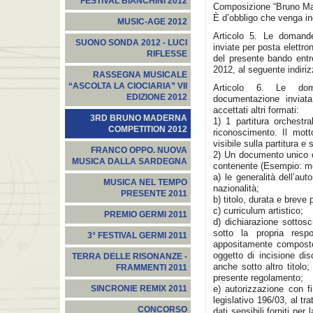
FESTIVAL BIANCHINI 2012
Composizione “Bruno Ma
È d’obbligo che venga i
MUSIC-AGE 2012
Articolo 5. Le domand
SUONO SONDA 2012 - LUCI
inviate per posta elettro
RIFLESSE
del presente bando entr
2012, al seguente indiri
RASSEGNA MUSICALE
“ASCOLTA LA CIOCIARIA” VII
Articolo 6. Le dom
EDIZIONE 2012
documentazione inviat
accettati altri formati:
3RD BRUNO MADERNA
1) 1 partitura orchest
COMPETITION 2012
riconoscimento. Il mot
visibile sulla partitura e
FRANCO OPPO. NUOVA
2) Un documento unico co
MUSICA DALLA SARDEGNA
contenente (Esempio: mo
a) le generalità dell’a
MUSICA NEL TEMPO
nazionalità;
PRESENTE 2011
b) titolo, durata e breve
c) curriculum artistico;
PREMIO GERMI 2011
d) dichiarazione sottosc
sotto la propria resp
3° FESTIVAL GERMI 2011
appositamente composto
oggetto di incisione di
TERRA DELLE RISONANZE -
anche sotto altro titolo
FRAMMENTI 2011
presente regolamento;
e) autorizzazione con fi
SINCRONIE REMIX 2011
legislativo 196/03, al t
CONCORSO
dati sensibili forniti pe