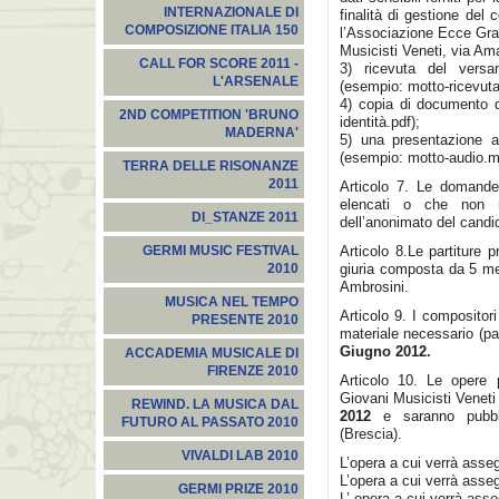
INTERNAZIONALE DI
finalità di gestione del
COMPOSIZIONE ITALIA 150
l’Associazione Ecce Gra
Musicisti Veneti, via Am
CALL FOR SCORE 2011 -
3) ricevuta del versa
L'ARSENALE
(esempio: motto-ricevuta
4) copia di documento di
2ND COMPETITION 'BRUNO
identità.pdf);
MADERNA'
5) una presentazione a
(esempio: motto-audio.m
TERRA DELLE RISONANZE
2011
Articolo 7. Le domande
elencati o che non ri
DI_STANZE 2011
dell’anonimato del candi
Articolo 8.Le partiture 
GERMI MUSIC FESTIVAL
giuria composta da 5 mem
2010
Ambrosini.
MUSICA NEL TEMPO
Articolo 9. I compositor
PRESENTE 2010
materiale necessario (par
Giugno 2012.
ACCADEMIA MUSICALE DI
FIRENZE 2010
Articolo 10. Le opere 
Giovani Musicisti Venet
REWIND. LA MUSICA DAL
2012
e saranno pubbl
FUTURO AL PASSATO 2010
(Brescia).
VIVALDI LAB 2010
L’opera a cui verrà asseg
L’opera a cui verrà asseg
GERMI PRIZE 2010
L’ opera a cui verrà ass