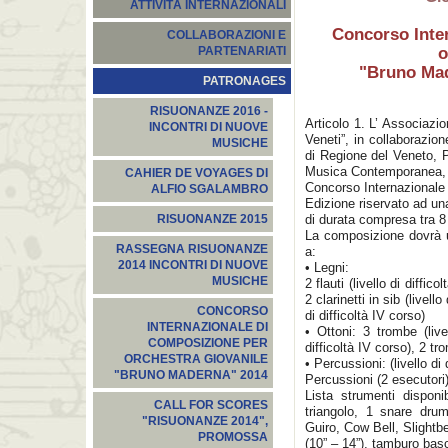
ATTIVITÀ INTERNAZIONALI
Concorso Inte
COLLABORAZIONI E
o
PARTENARIATI
"Bruno Mad
PATRONAGES
RISUONANZE 2016 -
Articolo 1. L’ Associaz
INCONTRI DI NUOVE
Veneti”, in collaborazion
MUSICHE
di Regione del Veneto, 
Musica Contemporanea, 
CAHIER DE VOYAGES DI
Concorso Internazionale
ALFIO SGALAMBRO
Edizione riservato ad un
di durata compresa tra 8
RISUONANZE 2015
La composizione dovrà u
RASSEGNA RISUONANZE
a:
2014 INCONTRI DI NUOVE
• Legni:
MUSICHE
2 flauti (livello di difficol
2 clarinetti in sib (livello
CONCORSO
di difficoltà IV corso)
INTERNAZIONALE DI
• Ottoni: 3 trombe (livel
COMPOSIZIONE PER
difficoltà IV corso), 2 trom
ORCHESTRA GIOVANILE
• Percussioni: (livello di
"BRUNO MADERNA" 2014
Percussioni (2 esecutori
Lista strumenti disponi
CALL FOR SCORES
triangolo, 1 snare dru
"RISUONANZE 2014",
Guiro, Cow Bell, Slight
PROMOSSA
(10” – 14”), tamburo bas