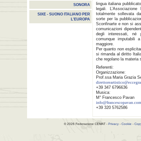
lingua italiana pubblicat
SONORA
legali. L’Associazion
totalmente sollevata da
SIXE - SUONO ITALIANO PER
sorte per la pubblicazion
L'EUROPA
Sconfinarte e non si ass
comunicazioni dipendent
degli interessati, né 
comunque imputabili a 
maggiore.
Per quanto non esplicit
si rimanda al diritto Ital
che regolano la materia 
Referenti:
Organizzazione:
Prof.ssa Maria Grazia S
direttoreartistico@eccegra
+39 347 6796636
Musica:
M° Francesco Pavan
info@francescopavan.co
+39 320 5762586
© 2026 Federazione CEMAT -
Privacy
-
Cookie
-
Copy