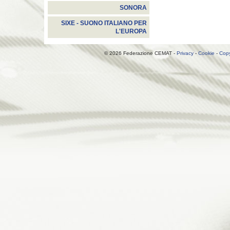
SONORA
SIXE - SUONO ITALIANO PER
L'EUROPA
© 2026 Federazione CEMAT -
Privacy
-
Cookie
-
Copy