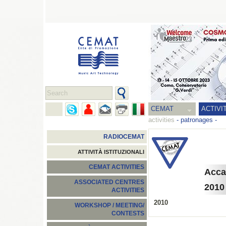
CEMAT
ACTIVI
activities
-
patronages
-
RADIOCEMAT
ATTIVITÀ ISTITUZIONALI
CEMAT ACTIVITIES
Acca
ASSOCIATED CENTRES
2010
ACTIVITIES
2010
WORKSHOP / MEETING/
CONTESTS