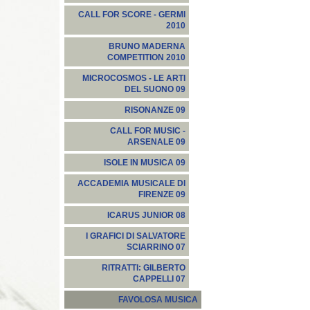
CALL FOR SCORE - GERMI
2010
BRUNO MADERNA
COMPETITION 2010
MICROCOSMOS - LE ARTI
DEL SUONO 09
RISONANZE 09
CALL FOR MUSIC -
ARSENALE 09
ISOLE IN MUSICA 09
ACCADEMIA MUSICALE DI
FIRENZE 09
ICARUS JUNIOR 08
I GRAFICI DI SALVATORE
SCIARRINO 07
RITRATTI: GILBERTO
CAPPELLI 07
FAVOLOSA MUSICA