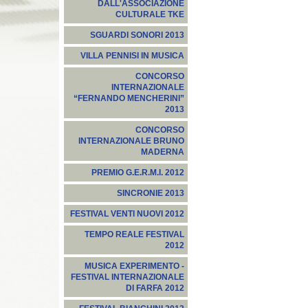
DALL'ASSOCIAZIONE
CULTURALE TKE
SGUARDI SONORI 2013
VILLA PENNISI IN MUSICA
CONCORSO
INTERNAZIONALE
“FERNANDO MENCHERINI”
2013
CONCORSO
INTERNAZIONALE BRUNO
MADERNA
PREMIO G.E.R.M.I. 2012
SINCRONIE 2013
FESTIVAL VENTI NUOVI 2012
TEMPO REALE FESTIVAL
2012
MUSICA EXPERIMENTO -
FESTIVAL INTERNAZIONALE
DI FARFA 2012