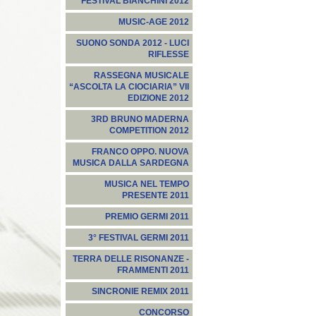
FESTIVAL BIANCHINI 2012
MUSIC-AGE 2012
SUONO SONDA 2012 - LUCI
RIFLESSE
RASSEGNA MUSICALE
“ASCOLTA LA CIOCIARIA” VII
EDIZIONE 2012
3RD BRUNO MADERNA
COMPETITION 2012
FRANCO OPPO. NUOVA
MUSICA DALLA SARDEGNA
MUSICA NEL TEMPO
PRESENTE 2011
PREMIO GERMI 2011
3° FESTIVAL GERMI 2011
TERRA DELLE RISONANZE -
FRAMMENTI 2011
SINCRONIE REMIX 2011
CONCORSO