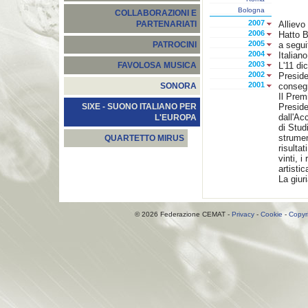
Bologna
COLLABORAZIONI E
2007
Allievo
PARTENARIATI
2006
Hatto B
2005
a segui
PATROCINI
2004
Italiano
2003
L'11 di
FAVOLOSA MUSICA
2002
Preside
2001
consegn
SONORA
Il Prem
Preside
SIXE - SUONO ITALIANO PER
dall'Ac
L'EUROPA
di Stud
strumen
QUARTETTO MIRUS
risulta
vinti, i
artisti
La giur
© 2026 Federazione CEMAT -
Privacy
-
Cookie
-
Copyr