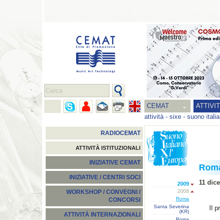
CEMAT
ATTIVI
attività
-
sixe - suono itali
RADIOCEMAT
ATTIVITÀ ISTITUZIONALI
INIZIATIVE CEMAT
Rom
INIZIATIVE / CENTRI SOCI
11 dic
2009
2008
WORKSHOP / CONVEGNI /
Roma
CONCORSI
Santa Severina
Il 
(KR)
ATTIVITÀ INTERNAZIONALI
Roma