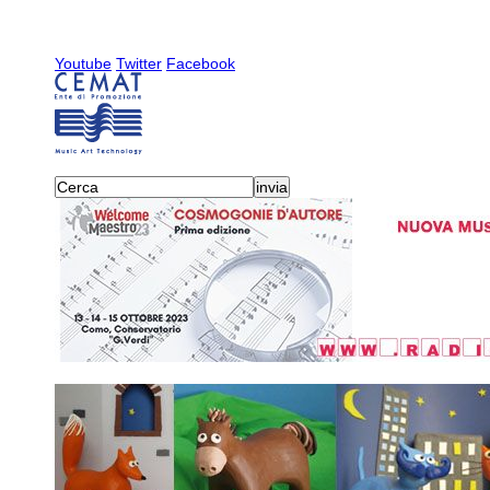
Youtube
Twitter
Facebook
attività
-
sixe - suono itali
severina (kr)