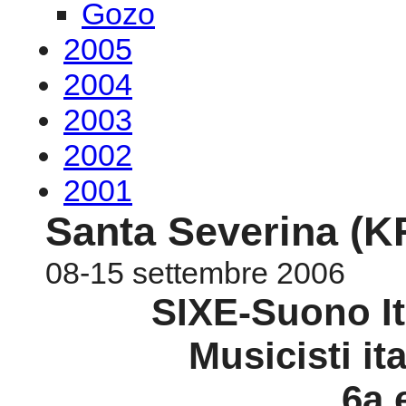
2002
2001
Santa Severina (K
08-15 settembre 2006
SIXE-Suono It
Musicisti it
6a 
Santa Sev
8-15 se