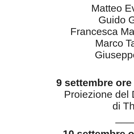
Giusepp
9 settembre ore
Proiezione de
di T
___
10 settembre o
Omaggio a 
Concer
Ensemble da Camera del 