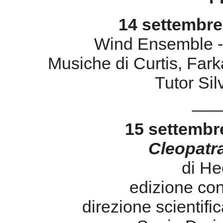
___
15 settembr
Cleopatr
di He
edizione con
direzione scientif
Sonia Dori
Michele Fedr
Carlo Di Giugn
ideazione
Produ