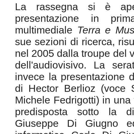
nel 2005 dalla troupe del
dell'audiovisivo. La se
invece la presentazione 
di Hector Berlioz (voce 
Michele Fedrigotti) in una
predisposta sotto la di
Giuseppe Di Giugno ed 
informatico Carlo Di Gi
progetto denominato Op
Gomez nel 2001 e prodott
L'intera rassegna si 
promozionale della cult