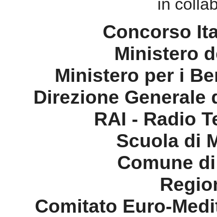
Direzione Generale 
RAI - Radio T
Scuola di M
Comune di
Regio
Comitato Euro-Medit
con il 
EUYO (European U
L