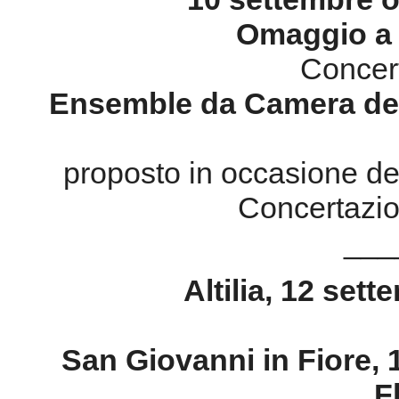
proposto in occasione de
Concertazio
___
Altilia,
12 sett
San Giovanni in Fiore,
F
14 settembre
Wind Ensemble - 
Musiche di Curtis, Fark
Tutor Si