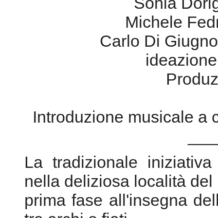
Introduzione musicale a c
___
La tradizionale iniziati
nella deliziosa località de
prima fase all'insegna d
tra archi e fiati.
Gli ensemble, come semp
(Suono Italiano per l'Euro
musicisti selezionati pe
OGI e godono del patroci