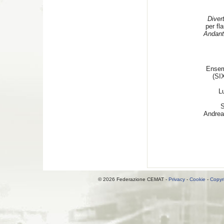
Diver
per fl
Andanti
Ensem
(SIX
L
S
Andrea 
© 2026 Federazione CEMAT -
Privacy
-
Cookie
-
Copyr