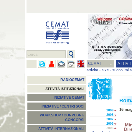
CEMAT
ATTIVI
attività
-
sixe - suono itali
RADIOCEMAT
ATTIVITÀ ISTITUZIONALI
INIZIATIVE CEMAT
Rom
INIZIATIVE / CENTRI SOCI
16 mag
2009
2008
WORKSHOP / CONVEGNI /
2007
CONCORSI
2006
Min
2005
Dire
ATTIVITÀ INTERNAZIONALI