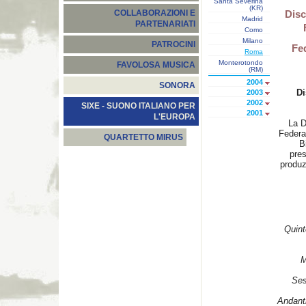
Santa Severina
(KR)
Disc
COLLABORAZIONI E
Madrid
PARTENARIATI
Como
Milano
PATROCINI
Fe
Roma
Monterotondo
FAVOLOSA MUSICA
(RM)
2004
SONORA
Di
2003
2002
SIXE - SUONO ITALIANO PER
2001
L'EUROPA
La D
Federa
QUARTETTO MIRUS
B
pres
produz
Quint
M
Ses
Andanti