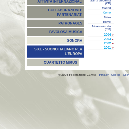
Santa Severina
ATTIVITÀ INTERNAZIONALI
(KR)
Madrid
COLLABORAZIONI E
Como
PARTENARIATI
Milan
Rome
PATRONAGES
Monterotondo
(RM)
FAVOLOSA MUSICA
2004
2003
SONORA
2002
2001
SIXE - SUONO ITALIANO PER
L'EUROPA
QUARTETTO MIRUS
© 2026 Federazione CEMAT -
Privacy
-
Cookie
-
Copy