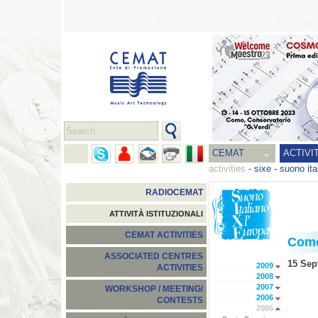
CEMAT
ACTIVI
activities
-
sixe - suono ita
RADIOCEMAT
ATTIVITÀ ISTITUZIONALI
CEMAT ACTIVITIES
Com
ASSOCIATED CENTRES
15 Sep
2009
ACTIVITIES
2008
2007
WORKSHOP / MEETING/
2006
CONTESTS
2005