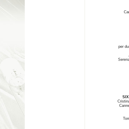
Can
per du
Serena
SIX
Cristi
Canne
Tom