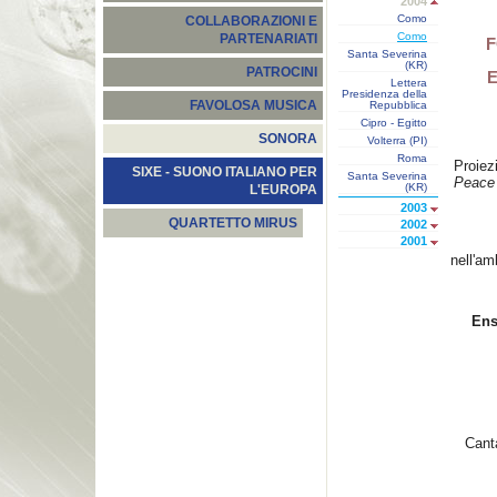
2004
Como
COLLABORAZIONI E
Como
PARTENARIATI
F
Santa Severina
(KR)
PATROCINI
E
Lettera
Presidenza della
FAVOLOSA MUSICA
Repubblica
Cipro - Egitto
SONORA
Volterra (PI)
Roma
Proiez
SIXE - SUONO ITALIANO PER
Santa Severina
Peace
(KR)
L'EUROPA
2003
QUARTETTO MIRUS
2002
2001
nell'am
Ens
Canta