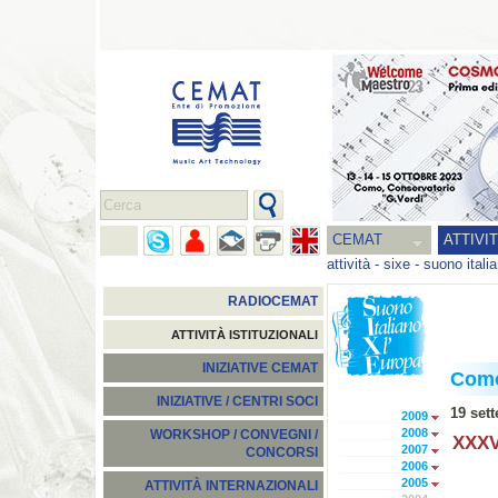
CEMAT
ATTIVI
attività
-
sixe - suono itali
RADIOCEMAT
ATTIVITÀ ISTITUZIONALI
INIZIATIVE CEMAT
Com
INIZIATIVE / CENTRI SOCI
19 set
2009
2008
WORKSHOP / CONVEGNI /
XXXVI
2007
CONCORSI
2006
2005
ATTIVITÀ INTERNAZIONALI