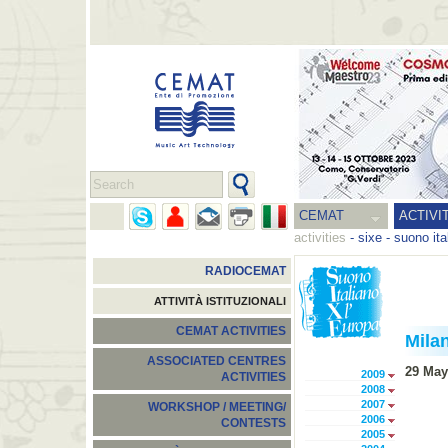
CEMAT
ACTIVI
activities
-
sixe - suono ita
RADIOCEMAT
ATTIVITÀ ISTITUZIONALI
CEMAT ACTIVITIES
Mila
ASSOCIATED CENTRES
29 May
2009
ACTIVITIES
2008
2007
WORKSHOP / MEETING/
2006
CONTESTS
2005