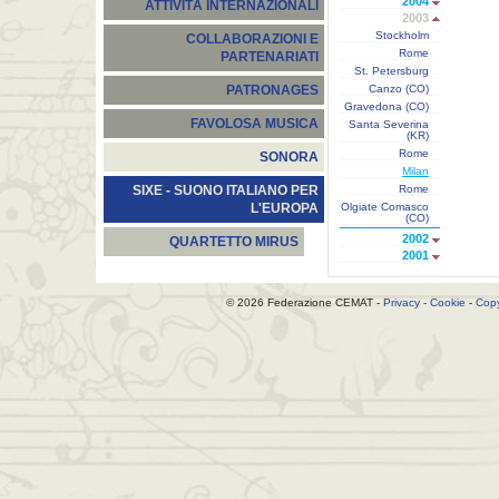
2004
ATTIVITÀ INTERNAZIONALI
2003
Stockholm
COLLABORAZIONI E
Rome
PARTENARIATI
St. Petersburg
Canzo (CO)
PATRONAGES
Gravedona (CO)
FAVOLOSA MUSICA
Santa Severina
(KR)
Rome
SONORA
Milan
Rome
SIXE - SUONO ITALIANO PER
Olgiate Comasco
L'EUROPA
(CO)
2002
QUARTETTO MIRUS
2001
© 2026 Federazione CEMAT -
Privacy
-
Cookie
-
Copy