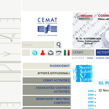
CEMAT
ACTIVI
activities
-
sixe - suono ita
RADIOCEMAT
ATTIVITÀ ISTITUZIONALI
CEMAT ACTIVITIES
St. 
ASSOCIATED CENTRES
22 Nov
2009
ACTIVITIES
2008
2007
WORKSHOP / MEETING/
2006
CONTESTS
2005