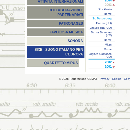
2004
ATTIVITÀ INTERNAZIONALI
2003
Stockholm
COLLABORAZIONI E
Rome
PARTENARIATI
St. Petersburg
Canzo (CO)
PATRONAGES
Gravedona (CO)
FAVOLOSA MUSICA
Santa Severina
(KR)
Rome
SONORA
Milan
Rome
SIXE - SUONO ITALIANO PER
Olgiate Comasco
L'EUROPA
(CO)
2002
QUARTETTO MIRUS
2001
© 2026 Federazione CEMAT -
Privacy
-
Cookie
-
Copy