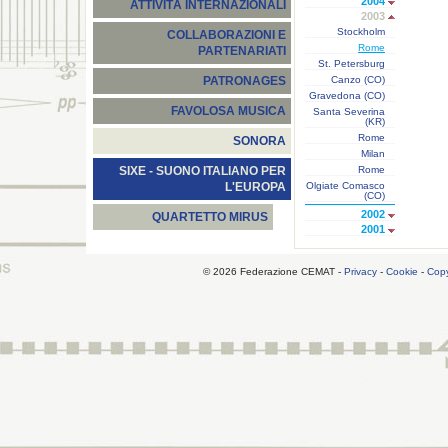
2004
ATTIVITÀ INTERNAZIONALI
2003
Stockholm
COLLABORAZIONI E
Rome
PARTENARIATI
St. Petersburg
Canzo (CO)
PATRONAGES
Gravedona (CO)
FAVOLOSA MUSICA
Santa Severina
(KR)
Rome
SONORA
Milan
Rome
SIXE - SUONO ITALIANO PER
Olgiate Comasco
L'EUROPA
(CO)
2002
QUARTETTO MIRUS
2001
© 2026 Federazione CEMAT -
Privacy
-
Cookie
-
Copy