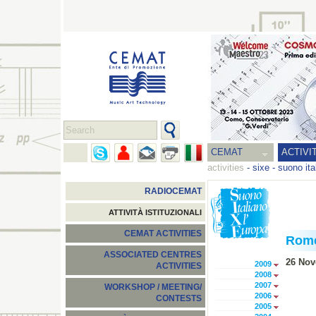
CEMAT
ACTIVI
activities
-
sixe - suono ita
RADIOCEMAT
ATTIVITÀ ISTITUZIONALI
CEMAT ACTIVITIES
Rom
ASSOCIATED CENTRES
26 Nov
2009
ACTIVITIES
2008
2007
WORKSHOP / MEETING/
2006
CONTESTS
2005