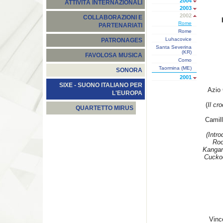
2004
ATTIVITÀ INTERNAZIONALI
2003
2002
COLLABORAZIONI E
Rome
PARTENARIATI
Rome
Luhacovice
PATRONAGES
Santa Severina
(KR)
FAVOLOSA MUSICA
Como
Taormina (ME)
SONORA
2001
SIXE - SUONO ITALIANO PER
Azio
L'EUROPA
(
Il cro
QUARTETTO MIRUS
Camil
(Intr
Roo
Kangar
Cuckoo
Vinc