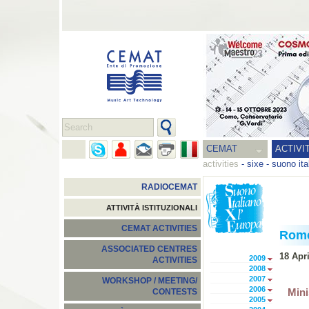
CEMAT
ACTIVI
activities
-
sixe - suono ita
RADIOCEMAT
ATTIVITÀ ISTITUZIONALI
CEMAT ACTIVITIES
Rom
ASSOCIATED CENTRES
18 Apr
2009
ACTIVITIES
2008
2007
WORKSHOP / MEETING/
2006
Mini
CONTESTS
2005