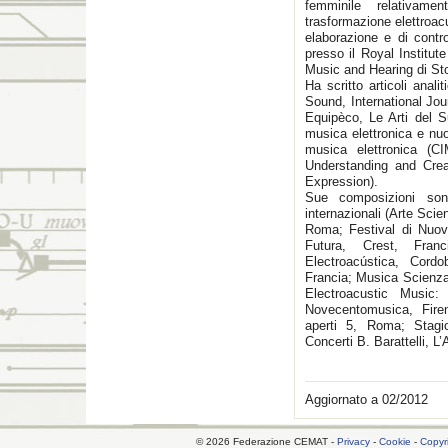
femminile relativame
trasformazione elettroacu
elaborazione e di contr
presso il Royal Institu
Music and Hearing di St
Ha scritto articoli anali
Sound, International Jo
Equipèco, Le Arti del S
musica elettronica e nuo
musica elettronica (C
Understanding and Crea
Expression).
Sue composizioni sono
internazionali (Arte Sci
Roma; Festival di Nuo
Futura, Crest, Fran
Electroacústica, Cord
Francia; Musica Scienza
Electroacustic Music:
Novecentomusica, Fire
aperti 5, Roma; Stagio
Concerti B. Barattelli, 
Aggiornato a 02/2012
© 2026 Federazione CEMAT -
Privacy
-
Cookie
-
Copyr