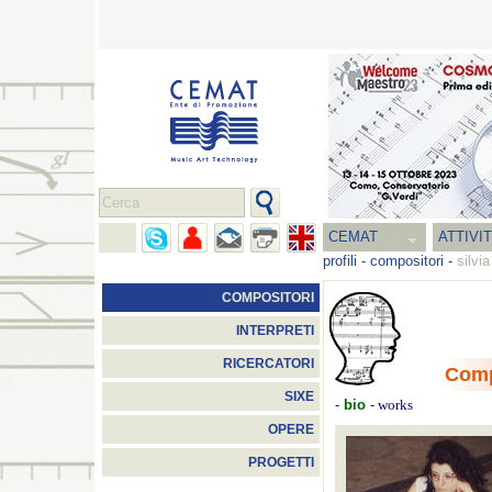
CEMAT
ATTIVI
profili
-
compositori
-
silvi
COMPOSITORI
INTERPRETI
RICERCATORI
Comp
SIXE
-
bio
-
works
OPERE
PROGETTI