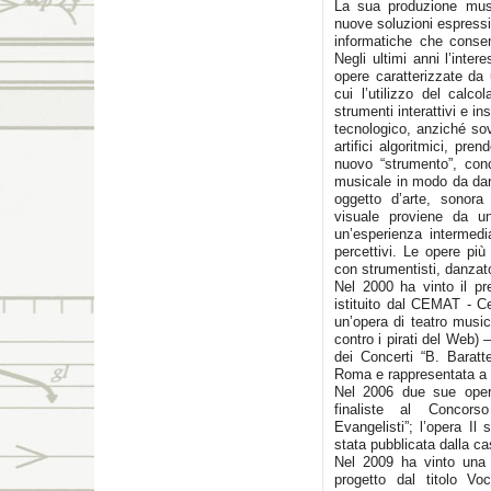
La sua produzione musi
nuove soluzioni espressi
informatiche che consen
Negli ultimi anni l’inte
opere caratterizzate da
cui l’utilizzo del calco
strumenti interattivi e in
tecnologico, anziché sov
artifici algoritmici, pren
nuovo “strumento”, con
musicale in modo da dar
oggetto d’arte, sonora 
visuale proviene da un
un’esperienza intermedi
percettivi. Le opere più
con strumentisti, danzatori
Nel 2000 ha vinto il pr
istituito dal CEMAT - Ce
un’opera di teatro musi
contro i pirati del Web) 
dei Concerti “B. Baratt
Roma e rappresentata a 
Nel 2006 due sue opere
finaliste al Concors
Evangelisti”; l’opera I
stata pubblicata dalla ca
Nel 2009 ha vinto una b
progetto dal titolo Voc