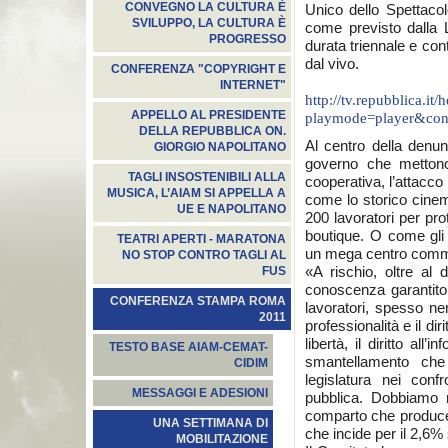
CONVEGNO LA CULTURA È
Unico dello Spettacolo
SVILUPPO, LA CULTURA È
come previsto dalla Le
PROGRESSO
durata triennale e con
dal vivo.
CONFERENZA "COPYRIGHT E
INTERNET"
http://tv.repubblica.i
APPELLO AL PRESIDENTE
playmode=player&con
DELLA REPUBBLICA ON.
Al centro della denunci
GIORGIO NAPOLITANO
governo che mettono f
TAGLI INSOSTENIBILI ALLA
cooperativa, l’attacco 
MUSICA, L’AIAM SI APPELLA A
come lo storico cinem
UE E NAPOLITANO
200 lavoratori per pr
boutique. O come gli 
TEATRI APERTI - MARATONA
un mega centro comm
NO STOP CONTRO TAGLI AL
«A rischio, oltre al d
FUS
conoscenza garantito d
CONFERENZA STAMPA ROMA
lavoratori, spesso n
2011
professionalità e il di
libertà, il diritto all
TESTO BASE AIAM-CEMAT-
smantellamento che
CIDIM
legislatura nei confr
MESSAGGI E ADESIONI
pubblica. Dobbiamo r
comparto che produce 
UNA SETTIMANA DI
che incide per il 2,6% 
MOBILITAZIONE