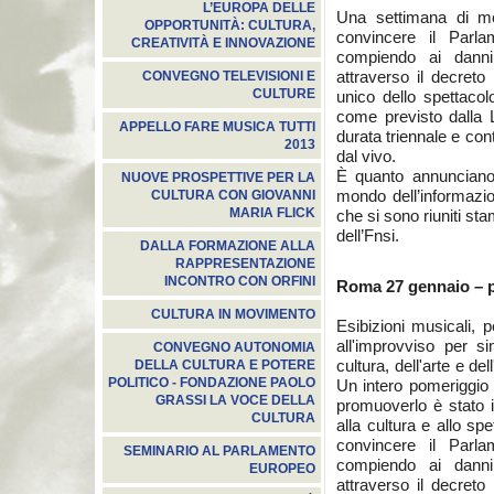
L’EUROPA DELLE
Una settimana di mo
OPPORTUNITÀ: CULTURA,
convincere il Parl
CREATIVITÀ E INNOVAZIONE
compiendo ai danni 
attraverso il decreto
CONVEGNO TELEVISIONI E
CULTURE
unico dello spettacolo
come previsto dalla Le
APPELLO FARE MUSICA TUTTI
durata triennale e con
2013
dal vivo.
È quanto annunciano i
NUOVE PROSPETTIVE PER LA
mondo dell’informazion
CULTURA CON GIOVANNI
MARIA FLICK
che si sono riuniti st
dell’Fnsi.
DALLA FORMAZIONE ALLA
RAPPRESENTAZIONE
INCONTRO CON ORFINI
Roma 27 gennaio – p
CULTURA IN MOVIMENTO
Esibizioni musicali, p
all'improvviso per si
CONVEGNO AUTONOMIA
cultura, dell'arte e d
DELLA CULTURA E POTERE
POLITICO - FONDAZIONE PAOLO
Un intero pomeriggio 
GRASSI LA VOCE DELLA
promuoverlo è stato il 
CULTURA
alla cultura e allo sp
convincere il Parl
SEMINARIO AL PARLAMENTO
compiendo ai danni 
EUROPEO
attraverso il decreto