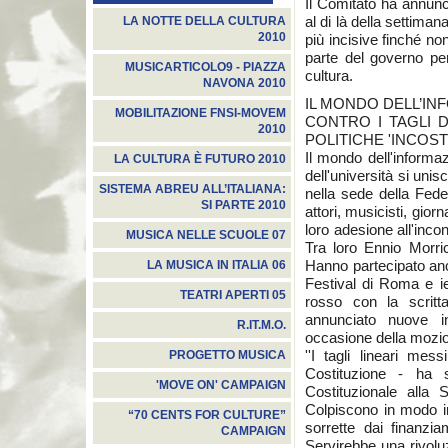
Il Comitato ha annunc
al di là della settima
LA NOTTE DELLA CULTURA
2010
più incisive finché non
parte del governo per
MUSICARTICOLO9 - PIAZZA
cultura.
NAVONA 2010
IL MONDO DELL’IN
MOBILITAZIONE FNSI-MOVEM
CONTRO I TAGLI D
2010
POLITICHE 'INCOST
Il mondo dell'informaz
LA CULTURA È FUTURO 2010
dell'università si unisc
SISTEMA ABREU ALL’ITALIANA:
nella sede della Fed
SI PARTE 2010
attori, musicisti, giorn
loro adesione all'inco
MUSICA NELLE SCUOLE 07
Tra loro Ennio Morri
Hanno partecipato anc
LA MUSICA IN ITALIA 06
Festival di Roma e ie
TEATRI APERTI 05
rosso con la scritt
annunciato nuove i
R.IT.M.O.
occasione della mozio
''I tagli lineari me
PROGETTO MUSICA
Costituzione - ha s
'MOVE ON' CAMPAIGN
Costituzionale alla 
Colpiscono in modo ind
“70 CENTS FOR CULTURE”
sorrette dai finanzia
CAMPAIGN
Servirebbe una rivoluz