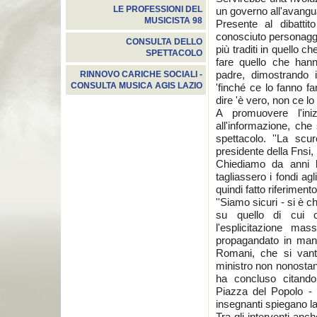
LE PROFESSIONI DEL
un governo all'avangua
MUSICISTA 98
Presente al dibattit
conosciuto personagg
CONSULTA DELLO
più traditi in quello c
SPETTACOLO
fare quello che han
padre, dimostrando 
RINNOVO CARICHE SOCIALI -
CONSULTA MUSICA AGIS LAZIO
'finché ce lo fanno fa
dire 'è vero, non ce lo 
A promuovere l'iniz
all'informazione, che
spettacolo. ''La scu
presidente della Fnsi,
Chiediamo da anni l
tagliassero i fondi agl
quindi fatto riferimen
''Siamo sicuri - si è 
su quello di cui 
l'esplicitazione m
propagandato in man
Romani, che si vant
ministro non nonostan
ha concluso citando
Piazza del Popolo - 
insegnanti spiegano la
Tra gli interventi anc