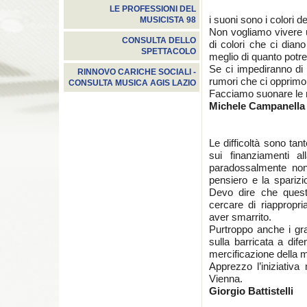
LE PROFESSIONI DEL
i suoni sono i colori de
MUSICISTA 98
Non vogliamo vivere u
CONSULTA DELLO
di colori che ci dian
SPETTACOLO
meglio di quanto potr
Se ci impediranno di 
RINNOVO CARICHE SOCIALI -
rumori che ci opprim
CONSULTA MUSICA AGIS LAZIO
Facciamo suonare le n
Michele Campanella
Le difficoltà sono tan
sui finanziamenti a
paradossalmente non
pensiero e la sparizi
Devo dire che quest
cercare di riappropri
aver smarrito.
Purtroppo anche i gra
sulla barricata a dife
mercificazione della 
Apprezzo l’iniziativ
Vienna.
Giorgio Battistelli