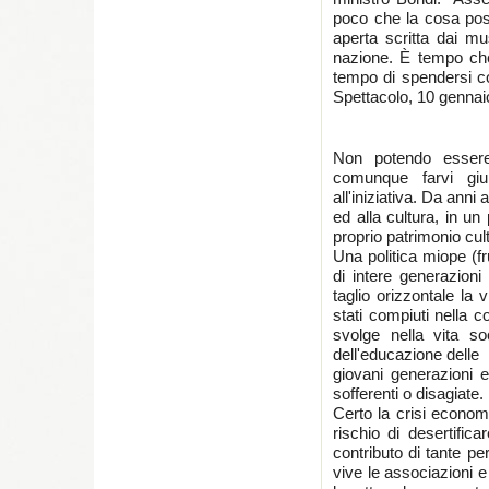
poco che la cosa pos
aperta scritta dai mus
nazione. È tempo ch
tempo di spendersi co
Spettacolo, 10 gennai
Non potendo essere
comunque farvi giu
all'iniziativa. Da anni 
ed alla cultura, in u
proprio patrimonio cult
Una politica miope (f
di intere generazion
taglio orizzontale la 
stati compiuti nella 
svolge nella vita soc
dell'educazione delle
giovani generazioni e
sofferenti o disagiate.
Certo la crisi economi
rischio di desertifica
contributo di tante p
vive le associazioni e 