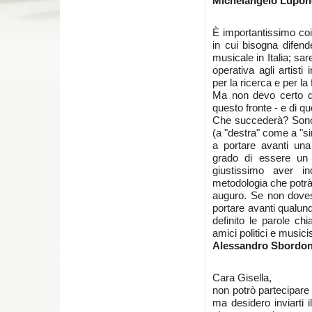
Michelangelo Lupon
È importantissimo coi
in cui bisogna difend
musicale in Italia; sa
operativa agli artisti
per la ricerca e per l
Ma non devo certo di
questo fronte - e di qu
Che succederà? Sono
(a "destra" come a "si
a portare avanti una
grado di essere un v
giustissimo aver in
metodologia che potrà 
auguro. Se non doves
portare avanti qualunq
definito le parole ch
amici politici e musicis
Alessandro Sbordon
Cara Gisella,
non potrò partecipare 
ma desidero inviarti i