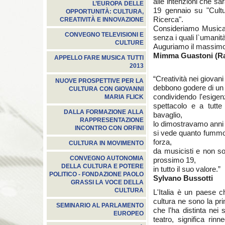
alle intenzioni che s
L’EUROPA DELLE
19 gennaio su "Cultu
OPPORTUNITÀ: CULTURA,
Ricerca".
CREATIVITÀ E INNOVAZIONE
Consideriamo Musica, 
CONVEGNO TELEVISIONI E
senza i quali l`umanità
CULTURE
Auguriamo il massimo 
Mimma Guastoni (Ra
APPELLO FARE MUSICA TUTTI
2013
“Creatività nei giovan
NUOVE PROSPETTIVE PER LA
debbono godere di un 
CULTURA CON GIOVANNI
condividendo l'esigenz
MARIA FLICK
spettacolo e a tutte
DALLA FORMAZIONE ALLA
bavaglio,
RAPPRESENTAZIONE
lo dimostravamo anni 
INCONTRO CON ORFINI
si vede quanto fummo
forza,
CULTURA IN MOVIMENTO
da musicisti e non so
CONVEGNO AUTONOMIA
prossimo 19,
DELLA CULTURA E POTERE
in tutto il suo valore.”
POLITICO - FONDAZIONE PAOLO
Sylvano Bussotti
GRASSI LA VOCE DELLA
CULTURA
L'Italia è un paese c
cultura ne sono la pr
SEMINARIO AL PARLAMENTO
che l'ha distinta nei 
EUROPEO
teatro, significa rin