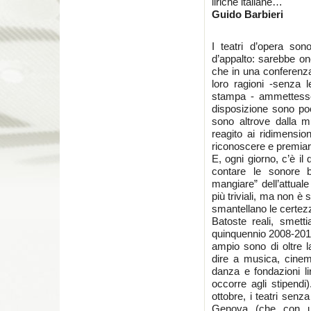
liriche italiane…
Guido Barbieri
I teatri d’opera son
d’appalto: sarebbe on
che in una conferenza 
loro ragioni -senza l
stampa - ammettesser
disposizione sono poch
sono altrove dalla m
reagito ai ridimensio
riconoscere e premiar
E, ogni giorno, c’è il
contare le sonore b
mangiare” dell’attuale
più triviali, ma non è 
smantellano le certezze
Batoste reali, smetti
quinquennio 2008-2013,
ampio sono di oltre 
dire a musica, cinema,
danza e fondazioni lir
occorre agli stipendi
ottobre, i teatri senz
Genova (che con un