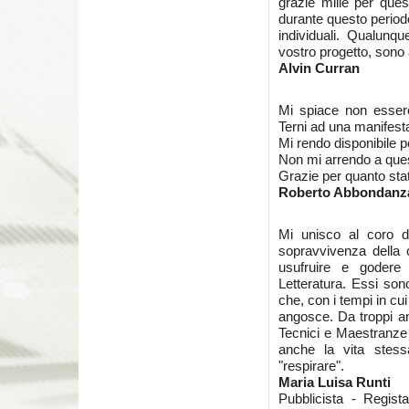
grazie mille per ques
durante questo periodo 
individuali. Qualunq
vostro progetto, sono 
Alvin Curran
Mi spiace non essere
Terni ad una manifest
Mi rendo disponibile pe
Non mi arrendo a ques
Grazie per quanto sta
Roberto Abbondanz
Mi unisco al coro d
sopravvivenza della 
usufruire e godere 
Letteratura. Essi son
che, con i tempi in cu
angosce. Da troppi ann
Tecnici e Maestranze 
anche la vita stess
"respirare".
Maria Luisa Runti
Pubblicista - Regist