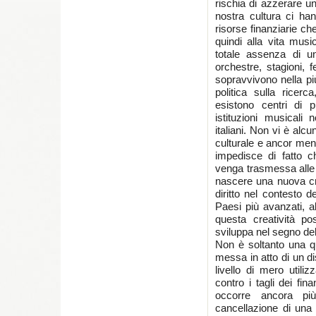
rischia di azzerare un
nostra cultura ci ha
risorse finanziarie ch
quindi alla vita mus
totale assenza di un 
orchestre, stagioni, f
sopravvivono nella pi
politica sulla ricer
esistono centri di p
istituzioni musical
italiani. Non vi è alcu
culturale e ancor men
impedisce di fatto c
venga trasmessa alle
nascere una nuova crea
diritto nel contesto
Paesi più avanzati, a
questa creatività po
sviluppa nel segno del
Non è soltanto una qu
messa in atto di un d
livello di mero utili
contro i tagli dei fi
occorre ancora pi
cancellazione di una 