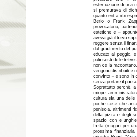
esternazione di una mi
si premurava di dich
quanto entrambi espre
Berio o Frank Zap
provocatorio, parte
estetiche e – appunto
aveva già il torvo sap
reggere senza il fina
dal gradimento del pu
educato al peggio, e
palinsesti delle televi
non ce la raccontano.
vengono distribuiti e r
convinto – e sono in o
senza portare il paese
Soprattutto perchè, a
miope amministrator
cultura sia una delle 
poche cose che ancor
penisola, altrimenti r
della pizza e degli s
spazio, con le unghie
fretta (magari per un
prossima finanziaria
ministro Bondi: “Asse