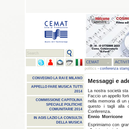
CEMAT
ACTIVI
politics
-
conferenza stam
CONVEGNO LA RAI E MILANO
Messaggi e ad
APPELLO FARE MUSICA TUTTI
La nostra società st
2014
Faccio un appello forte
COMMISSIONE CAPITOLINA
nella memoria di un 
SPECIALE POLITICHE
questo i tagli alla 
COMUNITARIE 2014
Conferenza.
Ennio Morricone
IN AGIS LAZIO LA CONSULTA
DELLA MUSICA
Esprimiamo con grand