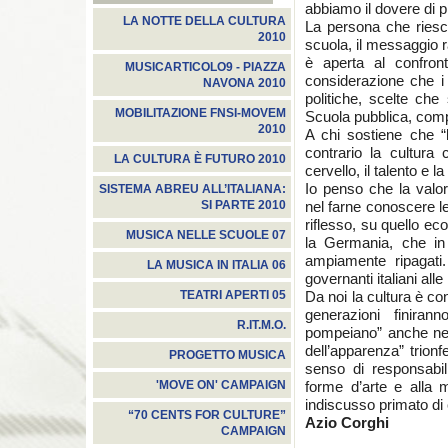
abbiamo il dovere di p
LA NOTTE DELLA CULTURA
La persona che riesce
2010
scuola, il messaggio r
è aperta al confront
MUSICARTICOLO9 - PIAZZA
considerazione che i t
NAVONA 2010
politiche, scelte che
MOBILITAZIONE FNSI-MOVEM
Scuola pubblica, comp
2010
A chi sostiene che “
contrario la cultura
LA CULTURA È FUTURO 2010
cervello, il talento e l
Io penso che la valor
SISTEMA ABREU ALL’ITALIANA:
nel farne conoscere le 
SI PARTE 2010
riflesso, su quello ec
MUSICA NELLE SCUOLE 07
la Germania, che in
ampiamente ripagati.
LA MUSICA IN ITALIA 06
governanti italiani all
Da noi la cultura è co
TEATRI APERTI 05
generazioni finiran
R.IT.M.O.
pompeiano” anche nel
dell’apparenza” trio
PROGETTO MUSICA
senso di responsabilit
forme d’arte e alla m
'MOVE ON' CAMPAIGN
indiscusso primato di 
“70 CENTS FOR CULTURE”
Azio Corghi
CAMPAIGN