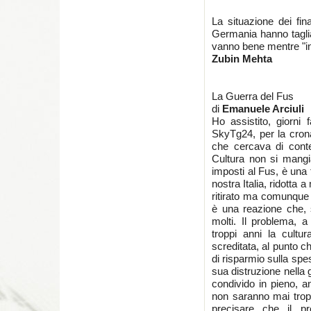
La situazione dei fin
Germania hanno tagli
vanno bene mentre "in
Zubin Mehta
La Guerra del Fus
di
Emanuele Arciuli
Ho assistito, giorni
SkyTg24, per la cron
che cercava di conte
Cultura non si mangia»
imposti al Fus, è una 
nostra Italia, ridotta 
ritirato ma comunque 
è una reazione che, s
molti. Il problema, a
troppi anni la cultur
screditata, al punto ch
di risparmio sulla spe
sua distruzione nella 
condivido in pieno, an
non saranno mai troppi
precisare che il pr