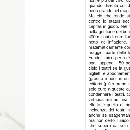
non è più dal vivo, qu
quando diventa cd, dv
porta grande nel mag
Ma ciò che rende stu
contro lo status soci
capitali in gioco. Nel
nella gestione del beni
400 milioni di euro l’a
netto dell’inflazion
matematicamente cond
maggior parte delle f
Fondo Unico per lo Sp
oggi, appena il 50 pe
cielo i teatri se la 
biglietti e abbonamenti
(grosso modo un quint
editoria (più o meno 
solo euro a queste qu
condannare i teatri,
virtuosa ma ad una m
effetto è quello di ri
incidenza dei teatri 
anche se esageratamen
ma non certo l’unico, 
che supera da solo q