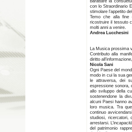
barattare la consuet
con lo Straordinario 
stimolare l'appetito d
Temo che alla fine d
ricostruire il tessuto
molti anni a venire.
Andrea Lucchesini
La Musica prossima 
Contributo alla manife
diritto all’informazione
Nicola Sani
Ogni Paese del mondo 
modo in cui la sua gen
le attraversa, dei 
espressione sonora, 
allo sviluppo della c
sostenendone la divu
alcuni Paesi hanno av
loro musica. Tra ques
continuo avvicendarsi d
studiosi, ricercatori,
arrestarsi. L’incapaci
del patrimonio rappr