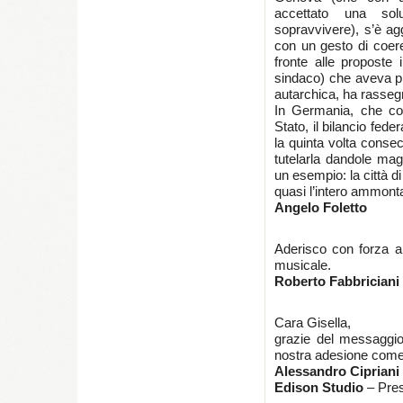
accettato una so
sopravvivere), s’è ag
con un gesto di coeren
fronte alle proposte 
sindaco) che aveva p
autarchica, ha rassegn
In Germania, che co
Stato, il bilancio fed
la quinta volta consec
tutelarla dandole magg
un esempio: la città di
quasi l’intero ammonta
Angelo Foletto
Aderisco con forza all
musicale.
Roberto Fabbriciani
Cara Gisella,
grazie del messaggio 
nostra adesione come
Alessandro Cipriani
Edison Studio
– Pre