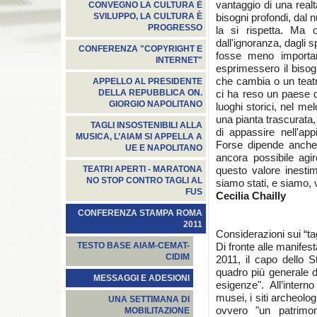
vantaggio di una real
CONVEGNO LA CULTURA È
bisogni profondi, dal 
SVILUPPO, LA CULTURA È
PROGRESSO
la si rispetta. Ma 
dall'ignoranza, dagli s
CONFERENZA "COPYRIGHT E
fosse meno importan
INTERNET"
esprimessero il bisog
che cambia o un teat
APPELLO AL PRESIDENTE
ci ha reso un paese d'
DELLA REPUBBLICA ON.
GIORGIO NAPOLITANO
luoghi storici, nel m
una pianta trascurata, 
TAGLI INSOSTENIBILI ALLA
di appassire nell'ap
MUSICA, L’AIAM SI APPELLA A
Forse dipende anche 
UE E NAPOLITANO
ancora possibile agi
questo valore inestim
TEATRI APERTI - MARATONA
NO STOP CONTRO TAGLI AL
siamo stati, e siamo,
FUS
Cecilia Chailly
CONFERENZA STAMPA ROMA
2011
Considerazioni sui “tag
Di fronte alle manifesta
TESTO BASE AIAM-CEMAT-
CIDIM
2011, il capo dello 
quadro più generale de
MESSAGGI E ADESIONI
esigenze". All’intern
musei, i siti archeolog
UNA SETTIMANA DI
ovvero "un patrimon
MOBILITAZIONE