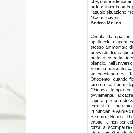
che, come adeguatamen
sulla cultura basa la 
l'attuale situazione m
Nazione civile.
Andrea Molino
Circola da qualche 
spettacolo d’opera de
stesso ammontare di 
provvisto di una quota
pretesa astratta, ide
bilancio, nell’unive
Venezia seicentesca
settecentesca del Te
Ottocento, quando fi
cinema cent’anni do
Chicago, tempio de
ovviamente, accadrà
l’opera, per sua stes
termini di mercat
irrinunciabile valore d
Se quindi Norma, Il b
capaci, e non per co
forza a scomparire
storica viva? Evident