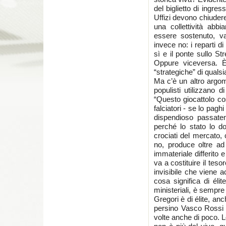
del biglietto di ingress
Uffizi devono chiuder
una collettività abb
essere sostenuto, va
invece no: i reparti di
sì e il ponte sullo Str
Oppure viceversa. È
“strategiche” di qualsi
Ma c’è un altro argome
populisti utilizzano d
“Questo giocattolo co
falciatori - se lo paghi
dispendioso passatem
perché lo stato lo do
crociati del mercato,
no, produce oltre a
immateriale differito e
va a costituire il tes
invisibile che viene 
cosa significa di éli
ministeriali, è sempre
Gregori è di élite, an
persino Vasco Rossi a
volte anche di poco. 